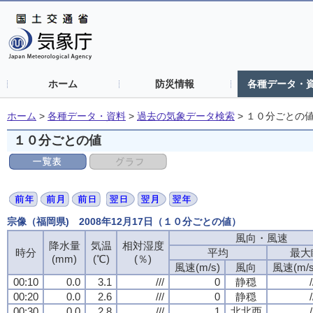
ホーム
防災情報
各種データ・
ホーム
>
各種データ・資料
>
過去の気象データ検索
>
１０分ごとの
１０分ごとの値
宗像（福岡県) 2008年12月17日（１０分ごとの値）
風向・風速
降水量
気温
相対湿度
時分
平均
最大
(mm)
(℃)
(％)
風速(m/s)
風向
風速(m/s
00:10
0.0
3.1
///
0
静穏
/
00:20
0.0
2.6
///
0
静穏
/
00:30
0.0
2.8
///
1
北北西
/