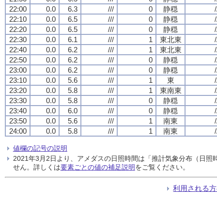
22:00
0.0
6.3
///
0
静穏
/
22:10
0.0
6.5
///
0
静穏
/
22:20
0.0
6.5
///
0
静穏
/
22:30
0.0
6.1
///
1
東北東
/
22:40
0.0
6.2
///
1
東北東
/
22:50
0.0
6.2
///
0
静穏
/
23:00
0.0
6.2
///
0
静穏
/
23:10
0.0
5.6
///
1
東
/
23:20
0.0
5.8
///
1
東南東
/
23:30
0.0
5.8
///
0
静穏
/
23:40
0.0
6.0
///
0
静穏
/
23:50
0.0
5.6
///
1
南東
/
24:00
0.0
5.8
///
1
南東
/
値欄の記号の説明
2021年3月2日より、アメダスの日照時間は「推計気象分布（日
せん。詳しくは
要素ごとの値の補足説明
をご覧ください。
利用される方