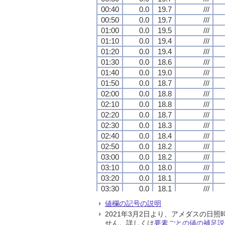
00:40
00:40
00:40
00:40
0.0
0.0
0.0
0.0
19.7
19.7
19.7
19.7
///
///
///
///
00:50
00:50
00:50
00:50
0.0
0.0
0.0
0.0
19.7
19.7
19.7
19.7
///
///
///
///
01:00
01:00
01:00
01:00
0.0
0.0
0.0
0.0
19.5
19.5
19.5
19.5
///
///
///
///
01:10
01:10
01:10
01:10
0.0
0.0
0.0
0.0
19.4
19.4
19.4
19.4
///
///
///
///
01:20
01:20
01:20
01:20
0.0
0.0
0.0
0.0
19.4
19.4
19.4
19.4
///
///
///
///
01:30
01:30
01:30
01:30
0.0
0.0
0.0
0.0
18.6
18.6
18.6
18.6
///
///
///
///
01:40
01:40
01:40
01:40
0.0
0.0
0.0
0.0
19.0
19.0
19.0
19.0
///
///
///
///
01:50
01:50
01:50
01:50
0.0
0.0
0.0
0.0
18.7
18.7
18.7
18.7
///
///
///
///
02:00
02:00
02:00
02:00
0.0
0.0
0.0
0.0
18.8
18.8
18.8
18.8
///
///
///
///
02:10
02:10
02:10
02:10
0.0
0.0
0.0
0.0
18.8
18.8
18.8
18.8
///
///
///
///
02:20
02:20
02:20
02:20
0.0
0.0
0.0
0.0
18.7
18.7
18.7
18.7
///
///
///
///
02:30
02:30
02:30
02:30
0.0
0.0
0.0
0.0
18.3
18.3
18.3
18.3
///
///
///
///
02:40
02:40
02:40
02:40
0.0
0.0
0.0
0.0
18.4
18.4
18.4
18.4
///
///
///
///
02:50
02:50
02:50
02:50
0.0
0.0
0.0
0.0
18.2
18.2
18.2
18.2
///
///
///
///
03:00
03:00
03:00
03:00
0.0
0.0
0.0
0.0
18.2
18.2
18.2
18.2
///
///
///
///
03:10
03:10
03:10
03:10
0.0
0.0
0.0
0.0
18.0
18.0
18.0
18.0
///
///
///
///
03:20
03:20
03:20
03:20
0.0
0.0
0.0
0.0
18.1
18.1
18.1
18.1
///
///
///
///
03:30
03:30
03:30
03:30
0.0
0.0
0.0
0.0
18.1
18.1
18.1
18.1
///
///
///
///
03:40
03:40
03:40
03:40
0.0
0.0
0.0
0.0
18.2
18.2
18.2
18.2
///
///
///
///
値欄の記号の説明
03:50
03:50
03:50
03:50
0.0
0.0
0.0
0.0
17.9
17.9
17.9
17.9
///
///
///
///
2021年3月2日より、アメダスの
04:00
04:00
04:00
04:00
0.0
0.0
0.0
0.0
18.1
18.1
18.1
18.1
///
///
///
///
せん。詳しくは
要素ごとの値の補足説