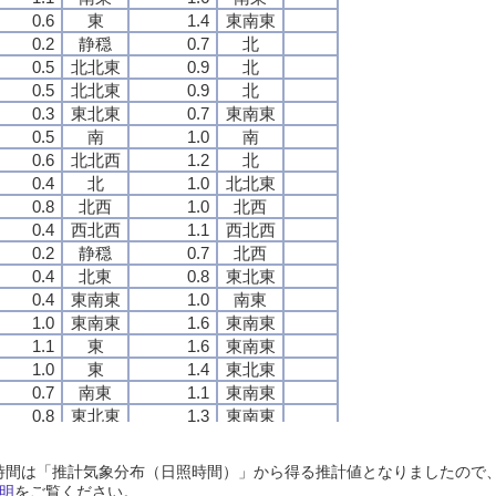
0.6
0.6
0.6
0.6
東
東
東
東
1.4
1.4
1.4
1.4
東南東
東南東
東南東
東南東
0.2
0.2
0.2
0.2
静穏
静穏
静穏
静穏
0.7
0.7
0.7
0.7
北
北
北
北
0.5
0.5
0.5
0.5
北北東
北北東
北北東
北北東
0.9
0.9
0.9
0.9
北
北
北
北
0.5
0.5
0.5
0.5
北北東
北北東
北北東
北北東
0.9
0.9
0.9
0.9
北
北
北
北
0.3
0.3
0.3
0.3
東北東
東北東
東北東
東北東
0.7
0.7
0.7
0.7
東南東
東南東
東南東
東南東
0.5
0.5
0.5
0.5
南
南
南
南
1.0
1.0
1.0
1.0
南
南
南
南
0.6
0.6
0.6
0.6
北北西
北北西
北北西
北北西
1.2
1.2
1.2
1.2
北
北
北
北
0.4
0.4
0.4
0.4
北
北
北
北
1.0
1.0
1.0
1.0
北北東
北北東
北北東
北北東
0.8
0.8
0.8
0.8
北西
北西
北西
北西
1.0
1.0
1.0
1.0
北西
北西
北西
北西
0.4
0.4
0.4
0.4
西北西
西北西
西北西
西北西
1.1
1.1
1.1
1.1
西北西
西北西
西北西
西北西
0.2
0.2
0.2
0.2
静穏
静穏
静穏
静穏
0.7
0.7
0.7
0.7
北西
北西
北西
北西
0.4
0.4
0.4
0.4
北東
北東
北東
北東
0.8
0.8
0.8
0.8
東北東
東北東
東北東
東北東
0.4
0.4
0.4
0.4
東南東
東南東
東南東
東南東
1.0
1.0
1.0
1.0
南東
南東
南東
南東
1.0
1.0
1.0
1.0
東南東
東南東
東南東
東南東
1.6
1.6
1.6
1.6
東南東
東南東
東南東
東南東
1.1
1.1
1.1
1.1
東
東
東
東
1.6
1.6
1.6
1.6
東南東
東南東
東南東
東南東
1.0
1.0
1.0
1.0
東
東
東
東
1.4
1.4
1.4
1.4
東北東
東北東
東北東
東北東
0.7
0.7
0.7
0.7
南東
南東
南東
南東
1.1
1.1
1.1
1.1
東南東
東南東
東南東
東南東
0.8
0.8
0.8
0.8
東北東
東北東
東北東
東北東
1.3
1.3
1.3
1.3
東南東
東南東
東南東
東南東
0.0
0.0
0.0
0.0
静穏
静穏
静穏
静穏
0.6
0.6
0.6
0.6
北西
北西
北西
北西
0.7
0.7
0.7
0.7
西北西
西北西
西北西
西北西
1.2
1.2
1.2
1.2
北西
北西
北西
北西
日照時間は「推計気象分布（日照時間）」から得る推計値となりましたの
0.5
0.5
0.5
0.5
西
西
西
西
1.1
1.1
1.1
1.1
西北西
西北西
西北西
西北西
明
をご覧ください。