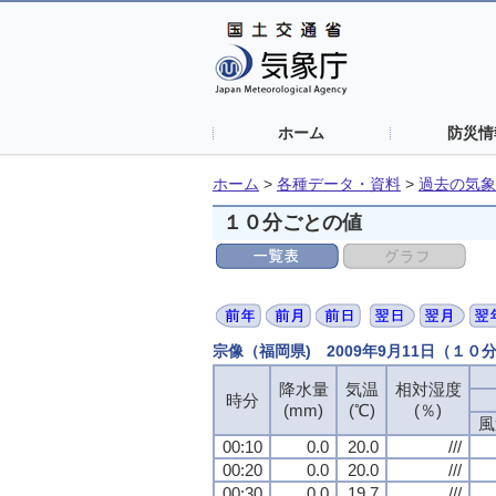
ホーム
防災情
ホーム
>
各種データ・資料
>
過去の気象
１０分ごとの値
宗像（福岡県) 2009年9月11日（１０
降水量
降水量
降水量
降水量
気温
気温
気温
気温
相対湿度
相対湿度
相対湿度
相対湿度
時分
時分
時分
時分
(mm)
(mm)
(mm)
(mm)
(℃)
(℃)
(℃)
(℃)
(％)
(％)
(％)
(％)
風
風
風
風
00:10
00:10
00:10
00:10
0.0
0.0
0.0
0.0
20.0
20.0
20.0
20.0
///
///
///
///
00:20
00:20
00:20
00:20
0.0
0.0
0.0
0.0
20.0
20.0
20.0
20.0
///
///
///
///
00:30
00:30
00:30
00:30
0.0
0.0
0.0
0.0
19.7
19.7
19.7
19.7
///
///
///
///