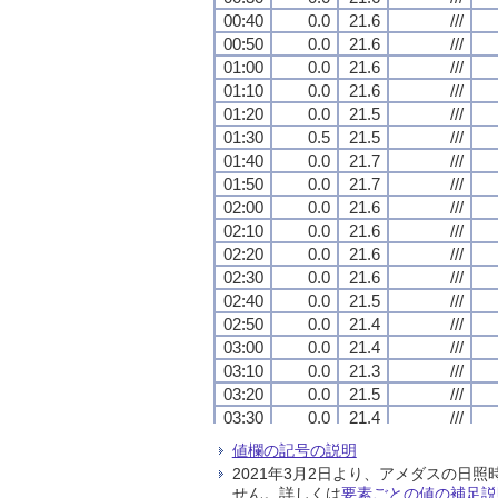
00:40
00:40
00:40
00:40
0.0
0.0
0.0
0.0
21.6
21.6
21.6
21.6
///
///
///
///
00:50
00:50
00:50
00:50
0.0
0.0
0.0
0.0
21.6
21.6
21.6
21.6
///
///
///
///
01:00
01:00
01:00
01:00
0.0
0.0
0.0
0.0
21.6
21.6
21.6
21.6
///
///
///
///
01:10
01:10
01:10
01:10
0.0
0.0
0.0
0.0
21.6
21.6
21.6
21.6
///
///
///
///
01:20
01:20
01:20
01:20
0.0
0.0
0.0
0.0
21.5
21.5
21.5
21.5
///
///
///
///
01:30
01:30
01:30
01:30
0.5
0.5
0.5
0.5
21.5
21.5
21.5
21.5
///
///
///
///
01:40
01:40
01:40
01:40
0.0
0.0
0.0
0.0
21.7
21.7
21.7
21.7
///
///
///
///
01:50
01:50
01:50
01:50
0.0
0.0
0.0
0.0
21.7
21.7
21.7
21.7
///
///
///
///
02:00
02:00
02:00
02:00
0.0
0.0
0.0
0.0
21.6
21.6
21.6
21.6
///
///
///
///
02:10
02:10
02:10
02:10
0.0
0.0
0.0
0.0
21.6
21.6
21.6
21.6
///
///
///
///
02:20
02:20
02:20
02:20
0.0
0.0
0.0
0.0
21.6
21.6
21.6
21.6
///
///
///
///
02:30
02:30
02:30
02:30
0.0
0.0
0.0
0.0
21.6
21.6
21.6
21.6
///
///
///
///
02:40
02:40
02:40
02:40
0.0
0.0
0.0
0.0
21.5
21.5
21.5
21.5
///
///
///
///
02:50
02:50
02:50
02:50
0.0
0.0
0.0
0.0
21.4
21.4
21.4
21.4
///
///
///
///
03:00
03:00
03:00
03:00
0.0
0.0
0.0
0.0
21.4
21.4
21.4
21.4
///
///
///
///
03:10
03:10
03:10
03:10
0.0
0.0
0.0
0.0
21.3
21.3
21.3
21.3
///
///
///
///
03:20
03:20
03:20
03:20
0.0
0.0
0.0
0.0
21.5
21.5
21.5
21.5
///
///
///
///
03:30
03:30
03:30
03:30
0.0
0.0
0.0
0.0
21.4
21.4
21.4
21.4
///
///
///
///
03:40
03:40
03:40
03:40
0.0
0.0
0.0
0.0
21.4
21.4
21.4
21.4
///
///
///
///
値欄の記号の説明
03:50
03:50
03:50
03:50
0.0
0.0
0.0
0.0
21.3
21.3
21.3
21.3
///
///
///
///
2021年3月2日より、アメダスの
04:00
04:00
04:00
04:00
0.0
0.0
0.0
0.0
21.3
21.3
21.3
21.3
///
///
///
///
せん。詳しくは
要素ごとの値の補足説