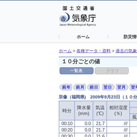
ホーム
防災情
ホーム
>
各種データ・資料
>
過去の気象
１０分ごとの値
宗像（福岡県) 2009年9月23日（１０
降水量
降水量
降水量
降水量
気温
気温
気温
気温
相対湿度
相対湿度
相対湿度
相対湿度
時分
時分
時分
時分
(mm)
(mm)
(mm)
(mm)
(℃)
(℃)
(℃)
(℃)
(％)
(％)
(％)
(％)
風
風
風
風
00:10
00:10
00:10
00:10
0.0
0.0
0.0
0.0
21.7
21.7
21.7
21.7
///
///
///
///
00:20
00:20
00:20
00:20
0.0
0.0
0.0
0.0
21.7
21.7
21.7
21.7
///
///
///
///
00:30
00:30
00:30
00:30
0.0
0.0
0.0
0.0
21.6
21.6
21.6
21.6
///
///
///
///