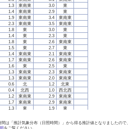
1.3
1.3
1.3
1.3
東南東
東南東
東南東
東南東
3.0
3.0
3.0
3.0
東
東
東
東
1.4
1.4
1.4
1.4
東南東
東南東
東南東
東南東
2.9
2.9
2.9
2.9
東
東
東
東
1.9
1.9
1.9
1.9
東南東
東南東
東南東
東南東
3.4
3.4
3.4
3.4
東南東
東南東
東南東
東南東
2.3
2.3
2.3
2.3
東南東
東南東
東南東
東南東
3.5
3.5
3.5
3.5
東南東
東南東
東南東
東南東
1.8
1.8
1.8
1.8
東
東
東
東
3.0
3.0
3.0
3.0
東
東
東
東
1.4
1.4
1.4
1.4
東
東
東
東
2.3
2.3
2.3
2.3
東
東
東
東
1.8
1.8
1.8
1.8
東
東
東
東
2.6
2.6
2.6
2.6
東南東
東南東
東南東
東南東
1.5
1.5
1.5
1.5
東
東
東
東
2.7
2.7
2.7
2.7
東
東
東
東
1.4
1.4
1.4
1.4
東南東
東南東
東南東
東南東
2.1
2.1
2.1
2.1
東南東
東南東
東南東
東南東
1.7
1.7
1.7
1.7
東南東
東南東
東南東
東南東
2.6
2.6
2.6
2.6
東南東
東南東
東南東
東南東
1.6
1.6
1.6
1.6
東
東
東
東
2.5
2.5
2.5
2.5
東
東
東
東
1.3
1.3
1.3
1.3
東南東
東南東
東南東
東南東
2.3
2.3
2.3
2.3
東南東
東南東
東南東
東南東
1.3
1.3
1.3
1.3
東南東
東南東
東南東
東南東
2.0
2.0
2.0
2.0
東南東
東南東
東南東
東南東
0.6
0.6
0.6
0.6
北
北
北
北
1.2
1.2
1.2
1.2
北東
北東
北東
北東
0.4
0.4
0.4
0.4
北西
北西
北西
北西
1.0
1.0
1.0
1.0
西北西
西北西
西北西
西北西
1.2
1.2
1.2
1.2
東南東
東南東
東南東
東南東
2.9
2.9
2.9
2.9
東南東
東南東
東南東
東南東
1.7
1.7
1.7
1.7
東南東
東南東
東南東
東南東
2.9
2.9
2.9
2.9
東南東
東南東
東南東
東南東
1.3
1.3
1.3
1.3
東
東
東
東
1.9
1.9
1.9
1.9
東
東
東
東
1.4
1.4
1.4
1.4
南東
南東
南東
南東
2.3
2.3
2.3
2.3
東南東
東南東
東南東
東南東
0.9
0.9
0.9
0.9
東南東
東南東
東南東
東南東
1.5
1.5
1.5
1.5
東
東
東
東
日照時間は「推計気象分布（日照時間）」から得る推計値となりましたの
1.6
1.6
1.6
1.6
東
東
東
東
2.2
2.2
2.2
2.2
東北東
東北東
東北東
東北東
明
をご覧ください。