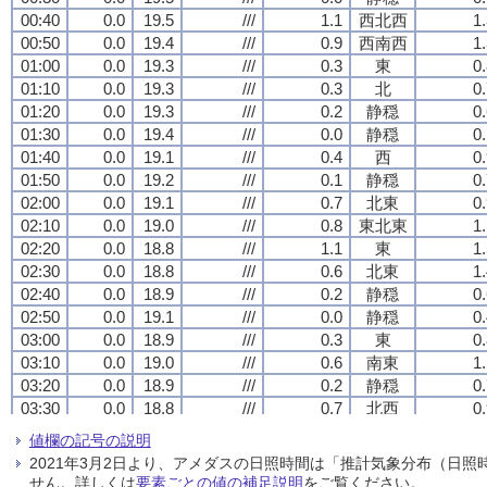
00:40
00:40
00:40
00:40
0.0
0.0
0.0
0.0
19.5
19.5
19.5
19.5
///
///
///
///
1.1
1.1
1.1
1.1
西北西
西北西
西北西
西北西
1
1
1
1
00:50
00:50
00:50
00:50
0.0
0.0
0.0
0.0
19.4
19.4
19.4
19.4
///
///
///
///
0.9
0.9
0.9
0.9
西南西
西南西
西南西
西南西
1
1
1
1
01:00
01:00
01:00
01:00
0.0
0.0
0.0
0.0
19.3
19.3
19.3
19.3
///
///
///
///
0.3
0.3
0.3
0.3
東
東
東
東
0
0
0
0
01:10
01:10
01:10
01:10
0.0
0.0
0.0
0.0
19.3
19.3
19.3
19.3
///
///
///
///
0.3
0.3
0.3
0.3
北
北
北
北
0
0
0
0
01:20
01:20
01:20
01:20
0.0
0.0
0.0
0.0
19.3
19.3
19.3
19.3
///
///
///
///
0.2
0.2
0.2
0.2
静穏
静穏
静穏
静穏
0
0
0
0
01:30
01:30
01:30
01:30
0.0
0.0
0.0
0.0
19.4
19.4
19.4
19.4
///
///
///
///
0.0
0.0
0.0
0.0
静穏
静穏
静穏
静穏
0
0
0
0
01:40
01:40
01:40
01:40
0.0
0.0
0.0
0.0
19.1
19.1
19.1
19.1
///
///
///
///
0.4
0.4
0.4
0.4
西
西
西
西
0
0
0
0
01:50
01:50
01:50
01:50
0.0
0.0
0.0
0.0
19.2
19.2
19.2
19.2
///
///
///
///
0.1
0.1
0.1
0.1
静穏
静穏
静穏
静穏
0
0
0
0
02:00
02:00
02:00
02:00
0.0
0.0
0.0
0.0
19.1
19.1
19.1
19.1
///
///
///
///
0.7
0.7
0.7
0.7
北東
北東
北東
北東
0
0
0
0
02:10
02:10
02:10
02:10
0.0
0.0
0.0
0.0
19.0
19.0
19.0
19.0
///
///
///
///
0.8
0.8
0.8
0.8
東北東
東北東
東北東
東北東
1
1
1
1
02:20
02:20
02:20
02:20
0.0
0.0
0.0
0.0
18.8
18.8
18.8
18.8
///
///
///
///
1.1
1.1
1.1
1.1
東
東
東
東
1
1
1
1
02:30
02:30
02:30
02:30
0.0
0.0
0.0
0.0
18.8
18.8
18.8
18.8
///
///
///
///
0.6
0.6
0.6
0.6
北東
北東
北東
北東
1
1
1
1
02:40
02:40
02:40
02:40
0.0
0.0
0.0
0.0
18.9
18.9
18.9
18.9
///
///
///
///
0.2
0.2
0.2
0.2
静穏
静穏
静穏
静穏
0
0
0
0
02:50
02:50
02:50
02:50
0.0
0.0
0.0
0.0
19.1
19.1
19.1
19.1
///
///
///
///
0.0
0.0
0.0
0.0
静穏
静穏
静穏
静穏
0
0
0
0
03:00
03:00
03:00
03:00
0.0
0.0
0.0
0.0
18.9
18.9
18.9
18.9
///
///
///
///
0.3
0.3
0.3
0.3
東
東
東
東
0
0
0
0
03:10
03:10
03:10
03:10
0.0
0.0
0.0
0.0
19.0
19.0
19.0
19.0
///
///
///
///
0.6
0.6
0.6
0.6
南東
南東
南東
南東
1
1
1
1
03:20
03:20
03:20
03:20
0.0
0.0
0.0
0.0
18.9
18.9
18.9
18.9
///
///
///
///
0.2
0.2
0.2
0.2
静穏
静穏
静穏
静穏
0
0
0
0
03:30
03:30
03:30
03:30
0.0
0.0
0.0
0.0
18.8
18.8
18.8
18.8
///
///
///
///
0.7
0.7
0.7
0.7
北西
北西
北西
北西
0
0
0
0
03:40
03:40
03:40
03:40
0.0
0.0
0.0
0.0
18.9
18.9
18.9
18.9
///
///
///
///
0.1
0.1
0.1
0.1
静穏
静穏
静穏
静穏
0
0
0
0
値欄の記号の説明
03:50
03:50
03:50
03:50
0.0
0.0
0.0
0.0
18.8
18.8
18.8
18.8
///
///
///
///
0.0
0.0
0.0
0.0
静穏
静穏
静穏
静穏
0
0
0
0
2021年3月2日より、アメダスの日照時間は「推計気象分布（日
04:00
04:00
04:00
04:00
0.0
0.0
0.0
0.0
18.4
18.4
18.4
18.4
///
///
///
///
0.6
0.6
0.6
0.6
西
西
西
西
1
1
1
1
せん。詳しくは
要素ごとの値の補足説明
をご覧ください。