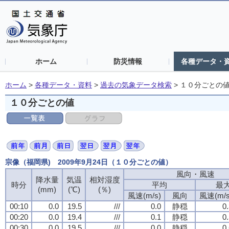
ホーム
防災情報
各種データ・
ホーム
>
各種データ・資料
>
過去の気象データ検索
>
１０分ごとの
１０分ごとの値
宗像（福岡県) 2009年9月24日（１０分ごとの値）
風向・風速
風向・風速
風向・風速
風向・風速
降水量
降水量
降水量
降水量
気温
気温
気温
気温
相対湿度
相対湿度
相対湿度
相対湿度
時分
時分
時分
時分
平均
平均
平均
平均
最
最
最
最
(mm)
(mm)
(mm)
(mm)
(℃)
(℃)
(℃)
(℃)
(％)
(％)
(％)
(％)
風速(m/s)
風速(m/s)
風速(m/s)
風速(m/s)
風向
風向
風向
風向
風速(m/s
風速(m/s
風速(m/s
風速(m/s
00:10
00:10
00:10
00:10
0.0
0.0
0.0
0.0
19.5
19.5
19.5
19.5
///
///
///
///
0.0
0.0
0.0
0.0
静穏
静穏
静穏
静穏
0
0
0
0
00:20
00:20
00:20
00:20
0.0
0.0
0.0
0.0
19.4
19.4
19.4
19.4
///
///
///
///
0.1
0.1
0.1
0.1
静穏
静穏
静穏
静穏
0
0
0
0
00:30
00:30
00:30
00:30
0.0
0.0
0.0
0.0
19.5
19.5
19.5
19.5
///
///
///
///
0.0
0.0
0.0
0.0
静穏
静穏
静穏
静穏
0
0
0
0