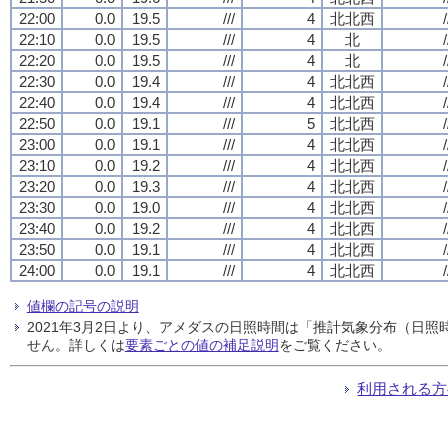
22:00
0.0
19.5
///
4
北北西
/
22:10
0.0
19.5
///
4
北
/
22:20
0.0
19.5
///
4
北
/
22:30
0.0
19.4
///
4
北北西
/
22:40
0.0
19.4
///
4
北北西
/
22:50
0.0
19.1
///
5
北北西
/
23:00
0.0
19.1
///
4
北北西
/
23:10
0.0
19.2
///
4
北北西
/
23:20
0.0
19.3
///
4
北北西
/
23:30
0.0
19.0
///
4
北北西
/
23:40
0.0
19.2
///
4
北北西
/
23:50
0.0
19.1
///
4
北北西
/
24:00
0.0
19.1
///
4
北北西
/
値欄の記号の説明
2021年3月2日より、アメダスの日照時間は「推計気象分布（日
せん。詳しくは
要素ごとの値の補足説明
をご覧ください。
利用される方