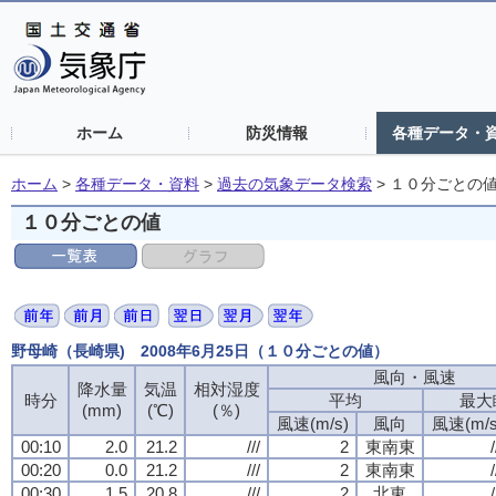
ホーム
防災情報
各種データ・
ホーム
>
各種データ・資料
>
過去の気象データ検索
>
１０分ごとの
１０分ごとの値
野母崎（長崎県) 2008年6月25日（１０分ごとの値）
風向・風速
降水量
気温
相対湿度
時分
平均
最大
(mm)
(℃)
(％)
風速(m/s)
風向
風速(m/s
00:10
2.0
21.2
///
2
東南東
/
00:20
0.0
21.2
///
2
東南東
/
00:30
1.5
20.8
///
2
北東
/