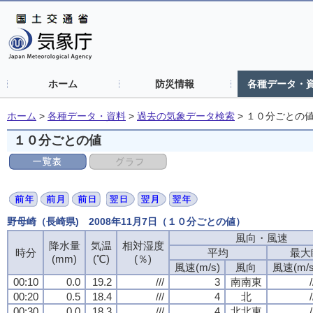
ホーム
防災情報
各種データ・
ホーム
>
各種データ・資料
>
過去の気象データ検索
>
１０分ごとの
１０分ごとの値
野母崎（長崎県) 2008年11月7日（１０分ごとの値）
風向・風速
降水量
気温
相対湿度
時分
平均
最大
(mm)
(℃)
(％)
風速(m/s)
風向
風速(m/s
00:10
0.0
19.2
///
3
南南東
/
00:20
0.5
18.4
///
4
北
/
00:30
0.0
18.3
///
4
北北東
/