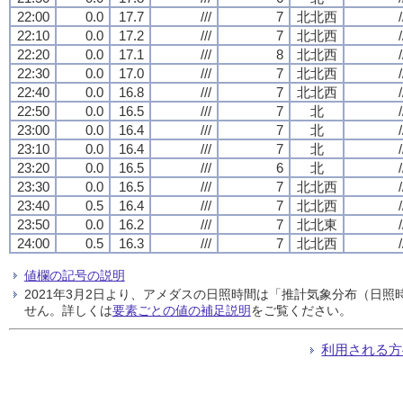
22:00
0.0
17.7
///
7
北北西
/
22:10
0.0
17.2
///
7
北北西
/
22:20
0.0
17.1
///
8
北北西
/
22:30
0.0
17.0
///
7
北北西
/
22:40
0.0
16.8
///
7
北北西
/
22:50
0.0
16.5
///
7
北
/
23:00
0.0
16.4
///
7
北
/
23:10
0.0
16.4
///
7
北
/
23:20
0.0
16.5
///
6
北
/
23:30
0.0
16.5
///
7
北北西
/
23:40
0.5
16.4
///
7
北北西
/
23:50
0.0
16.2
///
7
北北東
/
24:00
0.5
16.3
///
7
北北西
/
値欄の記号の説明
2021年3月2日より、アメダスの日照時間は「推計気象分布（日
せん。詳しくは
要素ごとの値の補足説明
をご覧ください。
利用される方