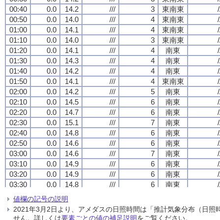
00:40
00:40
00:40
00:40
0.0
0.0
0.0
0.0
14.2
14.2
14.2
14.2
///
///
///
///
3
3
3
3
東南東
東南東
東南東
東南東
/
/
/
/
00:50
00:50
00:50
00:50
0.0
0.0
0.0
0.0
14.0
14.0
14.0
14.0
///
///
///
///
4
4
4
4
東南東
東南東
東南東
東南東
/
/
/
/
01:00
01:00
01:00
01:00
0.0
0.0
0.0
0.0
14.1
14.1
14.1
14.1
///
///
///
///
4
4
4
4
東南東
東南東
東南東
東南東
/
/
/
/
01:10
01:10
01:10
01:10
0.0
0.0
0.0
0.0
14.0
14.0
14.0
14.0
///
///
///
///
3
3
3
3
東南東
東南東
東南東
東南東
/
/
/
/
01:20
01:20
01:20
01:20
0.0
0.0
0.0
0.0
14.1
14.1
14.1
14.1
///
///
///
///
4
4
4
4
南東
南東
南東
南東
/
/
/
/
01:30
01:30
01:30
01:30
0.0
0.0
0.0
0.0
14.3
14.3
14.3
14.3
///
///
///
///
4
4
4
4
南東
南東
南東
南東
/
/
/
/
01:40
01:40
01:40
01:40
0.0
0.0
0.0
0.0
14.2
14.2
14.2
14.2
///
///
///
///
4
4
4
4
南東
南東
南東
南東
/
/
/
/
01:50
01:50
01:50
01:50
0.0
0.0
0.0
0.0
14.1
14.1
14.1
14.1
///
///
///
///
4
4
4
4
東南東
東南東
東南東
東南東
/
/
/
/
02:00
02:00
02:00
02:00
0.0
0.0
0.0
0.0
14.2
14.2
14.2
14.2
///
///
///
///
5
5
5
5
南東
南東
南東
南東
/
/
/
/
02:10
02:10
02:10
02:10
0.0
0.0
0.0
0.0
14.5
14.5
14.5
14.5
///
///
///
///
6
6
6
6
南東
南東
南東
南東
/
/
/
/
02:20
02:20
02:20
02:20
0.0
0.0
0.0
0.0
14.7
14.7
14.7
14.7
///
///
///
///
6
6
6
6
南東
南東
南東
南東
/
/
/
/
02:30
02:30
02:30
02:30
0.0
0.0
0.0
0.0
15.1
15.1
15.1
15.1
///
///
///
///
7
7
7
7
南東
南東
南東
南東
/
/
/
/
02:40
02:40
02:40
02:40
0.0
0.0
0.0
0.0
14.8
14.8
14.8
14.8
///
///
///
///
6
6
6
6
南東
南東
南東
南東
/
/
/
/
02:50
02:50
02:50
02:50
0.0
0.0
0.0
0.0
14.6
14.6
14.6
14.6
///
///
///
///
6
6
6
6
南東
南東
南東
南東
/
/
/
/
03:00
03:00
03:00
03:00
0.0
0.0
0.0
0.0
14.6
14.6
14.6
14.6
///
///
///
///
7
7
7
7
南東
南東
南東
南東
/
/
/
/
03:10
03:10
03:10
03:10
0.0
0.0
0.0
0.0
14.9
14.9
14.9
14.9
///
///
///
///
6
6
6
6
南東
南東
南東
南東
/
/
/
/
03:20
03:20
03:20
03:20
0.0
0.0
0.0
0.0
14.9
14.9
14.9
14.9
///
///
///
///
6
6
6
6
南東
南東
南東
南東
/
/
/
/
03:30
03:30
03:30
03:30
0.0
0.0
0.0
0.0
14.8
14.8
14.8
14.8
///
///
///
///
6
6
6
6
南東
南東
南東
南東
/
/
/
/
03:40
03:40
03:40
03:40
0.0
0.0
0.0
0.0
14.9
14.9
14.9
14.9
///
///
///
///
7
7
7
7
南東
南東
南東
南東
/
/
/
/
値欄の記号の説明
03:50
03:50
03:50
03:50
0.0
0.0
0.0
0.0
15.0
15.0
15.0
15.0
///
///
///
///
6
6
6
6
南東
南東
南東
南東
/
/
/
/
2021年3月2日より、アメダスの日照時間は「推計気象分布（日
04:00
04:00
04:00
04:00
0.0
0.0
0.0
0.0
15.0
15.0
15.0
15.0
///
///
///
///
5
5
5
5
南東
南東
南東
南東
/
/
/
/
せん。詳しくは
要素ごとの値の補足説明
をご覧ください。