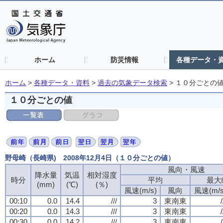
ホーム
防災情報
各種データ・
ホーム
>
各種データ・資料
>
過去の気象データ検索
>
１０分ごとの
１０分ごとの値
野母崎（長崎県) 2008年12月4日（１０分ごとの値）
風向・風速
風向・風速
風向・風速
風向・風速
降水量
降水量
降水量
降水量
気温
気温
気温
気温
相対湿度
相対湿度
相対湿度
相対湿度
時分
時分
時分
時分
平均
平均
平均
平均
最大
最大
最大
最大
(mm)
(mm)
(mm)
(mm)
(℃)
(℃)
(℃)
(℃)
(％)
(％)
(％)
(％)
風速(m/s)
風速(m/s)
風速(m/s)
風速(m/s)
風向
風向
風向
風向
風速(m/s
風速(m/s
風速(m/s
風速(m/s
00:10
00:10
00:10
00:10
0.0
0.0
0.0
0.0
14.4
14.4
14.4
14.4
///
///
///
///
3
3
3
3
東南東
東南東
東南東
東南東
/
/
/
/
00:20
00:20
00:20
00:20
0.0
0.0
0.0
0.0
14.3
14.3
14.3
14.3
///
///
///
///
3
3
3
3
東南東
東南東
東南東
東南東
/
/
/
/
00:30
00:30
00:30
00:30
0.0
0.0
0.0
0.0
14.2
14.2
14.2
14.2
///
///
///
///
3
3
3
3
東南東
東南東
東南東
東南東
/
/
/
/