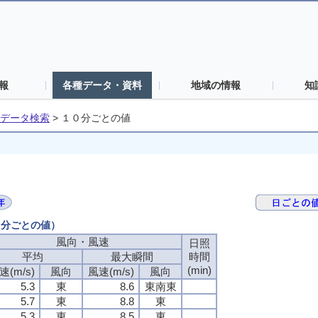
報
各種データ・資料
地域の情報
知
データ検索
>
１０分ごとの値
０分ごとの値）
風向・風速
日照
平均
最大瞬間
時間
(min)
速(m/s)
風向
風速(m/s)
風向
5.3
東
8.6
東南東
5.7
東
8.8
東
5.3
東
8.5
東