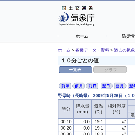
ホーム
防災情
ホーム
>
各種データ・資料
>
過去の気象
１０分ごとの値
野母崎（長崎県) 2009年5月26日（１
降水量
気温
相対湿度
時分
(mm)
(℃)
(％)
風
00:10
0.0
19.1
///
00:20
0.0
19.1
///
00:30
0.0
18.9
///