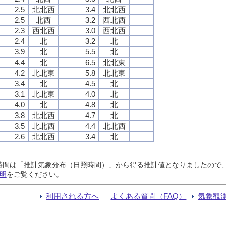
2.5
北北西
3.4
北北西
2.5
北西
3.2
西北西
2.3
西北西
3.0
西北西
2.4
北
3.2
北
3.9
北
5.5
北
4.4
北
6.5
北北東
4.2
北北東
5.8
北北東
3.4
北
4.5
北
3.1
北北東
4.0
北
4.0
北
4.8
北
3.8
北北西
4.7
北
3.5
北北西
4.4
北北西
2.6
北北西
3.4
北
日照時間は「推計気象分布（日照時間）」から得る推計値となりましたの
明
をご覧ください。
利用される方へ
よくある質問（FAQ）
気象観