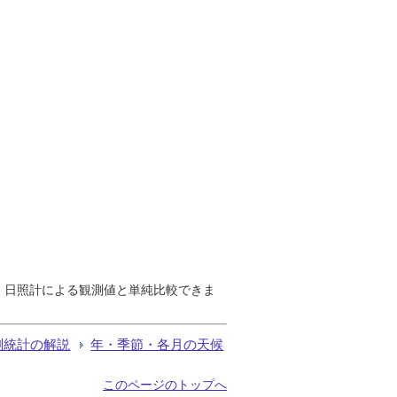
で、日照計による観測値と単純比較できま
測統計の解説
年・季節・各月の天候
このページのトップへ