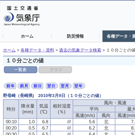
ホーム
防災情報
各種データ・
ホーム
>
各種データ・資料
>
過去の気象データ検索
>
１０分ごとの
１０分ごとの値
野母崎（長崎県) 2010年3月9日（１０分ごとの値）
風向・風速
降水量
気温
相対湿度
時分
平均
最
(mm)
(℃)
(％)
風速(m/s)
風向
風速(m/s
00:10
1.0
6.8
///
5.6
北
7
00:20
0.5
6.7
///
6.2
北
8
00:30
0.5
6.5
///
6.4
北
9