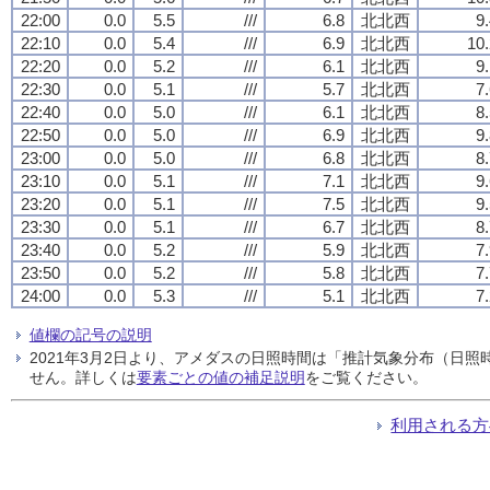
22:00
0.0
5.5
///
6.8
北北西
9
22:10
0.0
5.4
///
6.9
北北西
10.
22:20
0.0
5.2
///
6.1
北北西
9
22:30
0.0
5.1
///
5.7
北北西
7
22:40
0.0
5.0
///
6.1
北北西
8
22:50
0.0
5.0
///
6.9
北北西
9
23:00
0.0
5.0
///
6.8
北北西
8
23:10
0.0
5.1
///
7.1
北北西
9
23:20
0.0
5.1
///
7.5
北北西
9
23:30
0.0
5.1
///
6.7
北北西
8
23:40
0.0
5.2
///
5.9
北北西
7
23:50
0.0
5.2
///
5.8
北北西
7
24:00
0.0
5.3
///
5.1
北北西
7
値欄の記号の説明
2021年3月2日より、アメダスの日照時間は「推計気象分布（日
せん。詳しくは
要素ごとの値の補足説明
をご覧ください。
利用される方