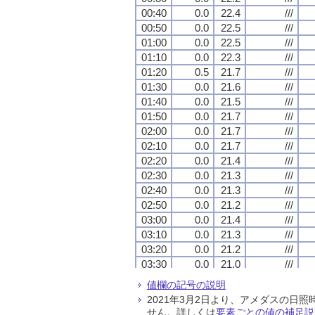
00:40
00:40
00:40
00:40
0.0
0.0
0.0
0.0
22.4
22.4
22.4
22.4
///
///
///
///
00:50
00:50
00:50
00:50
0.0
0.0
0.0
0.0
22.5
22.5
22.5
22.5
///
///
///
///
01:00
01:00
01:00
01:00
0.0
0.0
0.0
0.0
22.5
22.5
22.5
22.5
///
///
///
///
01:10
01:10
01:10
01:10
0.0
0.0
0.0
0.0
22.3
22.3
22.3
22.3
///
///
///
///
01:20
01:20
01:20
01:20
0.5
0.5
0.5
0.5
21.7
21.7
21.7
21.7
///
///
///
///
01:30
01:30
01:30
01:30
0.0
0.0
0.0
0.0
21.6
21.6
21.6
21.6
///
///
///
///
01:40
01:40
01:40
01:40
0.0
0.0
0.0
0.0
21.5
21.5
21.5
21.5
///
///
///
///
01:50
01:50
01:50
01:50
0.0
0.0
0.0
0.0
21.7
21.7
21.7
21.7
///
///
///
///
02:00
02:00
02:00
02:00
0.0
0.0
0.0
0.0
21.7
21.7
21.7
21.7
///
///
///
///
02:10
02:10
02:10
02:10
0.0
0.0
0.0
0.0
21.7
21.7
21.7
21.7
///
///
///
///
02:20
02:20
02:20
02:20
0.0
0.0
0.0
0.0
21.4
21.4
21.4
21.4
///
///
///
///
02:30
02:30
02:30
02:30
0.0
0.0
0.0
0.0
21.3
21.3
21.3
21.3
///
///
///
///
02:40
02:40
02:40
02:40
0.0
0.0
0.0
0.0
21.3
21.3
21.3
21.3
///
///
///
///
02:50
02:50
02:50
02:50
0.0
0.0
0.0
0.0
21.2
21.2
21.2
21.2
///
///
///
///
03:00
03:00
03:00
03:00
0.0
0.0
0.0
0.0
21.4
21.4
21.4
21.4
///
///
///
///
03:10
03:10
03:10
03:10
0.0
0.0
0.0
0.0
21.3
21.3
21.3
21.3
///
///
///
///
03:20
03:20
03:20
03:20
0.0
0.0
0.0
0.0
21.2
21.2
21.2
21.2
///
///
///
///
03:30
03:30
03:30
03:30
0.0
0.0
0.0
0.0
21.0
21.0
21.0
21.0
///
///
///
///
03:40
03:40
03:40
03:40
0.0
0.0
0.0
0.0
21.0
21.0
21.0
21.0
///
///
///
///
値欄の記号の説明
03:50
03:50
03:50
03:50
0.0
0.0
0.0
0.0
20.9
20.9
20.9
20.9
///
///
///
///
2021年3月2日より、アメダスの
04:00
04:00
04:00
04:00
0.0
0.0
0.0
0.0
20.8
20.8
20.8
20.8
///
///
///
///
せん。詳しくは
要素ごとの値の補足説