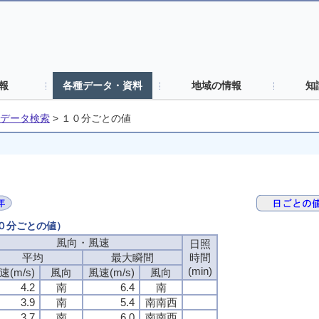
報
各種データ・資料
地域の情報
知
データ検索
>
１０分ごとの値
１０分ごとの値）
風向・風速
風向・風速
風向・風速
風向・風速
日照
日照
日照
日照
平均
平均
平均
平均
最大瞬間
最大瞬間
最大瞬間
最大瞬間
時間
時間
時間
時間
(min)
(min)
(min)
(min)
速(m/s)
速(m/s)
速(m/s)
速(m/s)
風向
風向
風向
風向
風速(m/s)
風速(m/s)
風速(m/s)
風速(m/s)
風向
風向
風向
風向
4.2
4.2
4.2
4.2
南
南
南
南
6.4
6.4
6.4
6.4
南
南
南
南
3.9
3.9
3.9
3.9
南
南
南
南
5.4
5.4
5.4
5.4
南南西
南南西
南南西
南南西
3.7
3.7
3.7
3.7
南
南
南
南
6.0
6.0
6.0
6.0
南南西
南南西
南南西
南南西