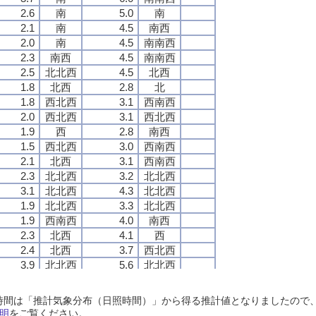
2.6
2.6
2.6
2.6
南
南
南
南
5.0
5.0
5.0
5.0
南
南
南
南
2.1
2.1
2.1
2.1
南
南
南
南
4.5
4.5
4.5
4.5
南西
南西
南西
南西
2.0
2.0
2.0
2.0
南
南
南
南
4.5
4.5
4.5
4.5
南南西
南南西
南南西
南南西
2.3
2.3
2.3
2.3
南西
南西
南西
南西
4.5
4.5
4.5
4.5
南南西
南南西
南南西
南南西
2.5
2.5
2.5
2.5
北北西
北北西
北北西
北北西
4.5
4.5
4.5
4.5
北西
北西
北西
北西
1.8
1.8
1.8
1.8
北西
北西
北西
北西
2.8
2.8
2.8
2.8
北
北
北
北
1.8
1.8
1.8
1.8
西北西
西北西
西北西
西北西
3.1
3.1
3.1
3.1
西南西
西南西
西南西
西南西
2.0
2.0
2.0
2.0
西北西
西北西
西北西
西北西
3.1
3.1
3.1
3.1
西北西
西北西
西北西
西北西
1.9
1.9
1.9
1.9
西
西
西
西
2.8
2.8
2.8
2.8
南西
南西
南西
南西
1.5
1.5
1.5
1.5
西北西
西北西
西北西
西北西
3.0
3.0
3.0
3.0
西南西
西南西
西南西
西南西
2.1
2.1
2.1
2.1
北西
北西
北西
北西
3.1
3.1
3.1
3.1
西南西
西南西
西南西
西南西
2.3
2.3
2.3
2.3
北北西
北北西
北北西
北北西
3.2
3.2
3.2
3.2
北北西
北北西
北北西
北北西
3.1
3.1
3.1
3.1
北北西
北北西
北北西
北北西
4.3
4.3
4.3
4.3
北北西
北北西
北北西
北北西
1.9
1.9
1.9
1.9
北北西
北北西
北北西
北北西
3.3
3.3
3.3
3.3
北北西
北北西
北北西
北北西
1.9
1.9
1.9
1.9
西南西
西南西
西南西
西南西
4.0
4.0
4.0
4.0
南西
南西
南西
南西
2.3
2.3
2.3
2.3
北西
北西
北西
北西
4.1
4.1
4.1
4.1
西
西
西
西
2.4
2.4
2.4
2.4
北西
北西
北西
北西
3.7
3.7
3.7
3.7
西北西
西北西
西北西
西北西
3.9
3.9
3.9
3.9
北北西
北北西
北北西
北北西
5.6
5.6
5.6
5.6
北北西
北北西
北北西
北北西
4.2
4.2
4.2
4.2
北北西
北北西
北北西
北北西
5.2
5.2
5.2
5.2
北北西
北北西
北北西
北北西
4.4
4.4
4.4
4.4
北北西
北北西
北北西
北北西
5.3
5.3
5.3
5.3
北北西
北北西
北北西
北北西
日照時間は「推計気象分布（日照時間）」から得る推計値となりましたの
4.6
4.6
4.6
4.6
北北西
北北西
北北西
北北西
5.3
5.3
5.3
5.3
北北西
北北西
北北西
北北西
明
をご覧ください。