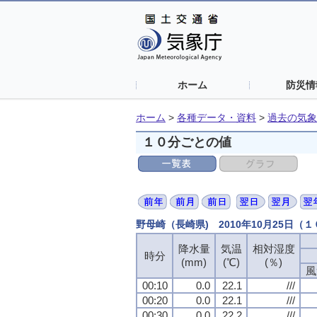
ホーム
防災情
ホーム
>
各種データ・資料
>
過去の気象
１０分ごとの値
野母崎（長崎県) 2010年10月25日（
降水量
降水量
降水量
降水量
気温
気温
気温
気温
相対湿度
相対湿度
相対湿度
相対湿度
時分
時分
時分
時分
(mm)
(mm)
(mm)
(mm)
(℃)
(℃)
(℃)
(℃)
(％)
(％)
(％)
(％)
風
風
風
風
00:10
00:10
00:10
00:10
0.0
0.0
0.0
0.0
22.1
22.1
22.1
22.1
///
///
///
///
00:20
00:20
00:20
00:20
0.0
0.0
0.0
0.0
22.1
22.1
22.1
22.1
///
///
///
///
00:30
00:30
00:30
00:30
0.0
0.0
0.0
0.0
22.2
22.2
22.2
22.2
///
///
///
///