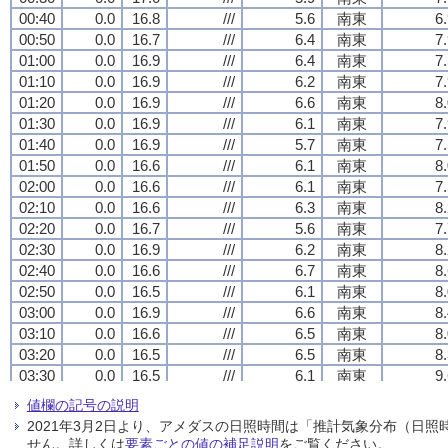
00:40
00:40
00:40
00:40
0.0
0.0
0.0
0.0
16.8
16.8
16.8
16.8
///
///
///
///
5.6
5.6
5.6
5.6
南東
南東
南東
南東
6
6
6
6
00:50
00:50
00:50
00:50
0.0
0.0
0.0
0.0
16.7
16.7
16.7
16.7
///
///
///
///
6.4
6.4
6.4
6.4
南東
南東
南東
南東
7
7
7
7
01:00
01:00
01:00
01:00
0.0
0.0
0.0
0.0
16.9
16.9
16.9
16.9
///
///
///
///
6.4
6.4
6.4
6.4
南東
南東
南東
南東
7
7
7
7
01:10
01:10
01:10
01:10
0.0
0.0
0.0
0.0
16.9
16.9
16.9
16.9
///
///
///
///
6.2
6.2
6.2
6.2
南東
南東
南東
南東
7
7
7
7
01:20
01:20
01:20
01:20
0.0
0.0
0.0
0.0
16.9
16.9
16.9
16.9
///
///
///
///
6.6
6.6
6.6
6.6
南東
南東
南東
南東
8
8
8
8
01:30
01:30
01:30
01:30
0.0
0.0
0.0
0.0
16.9
16.9
16.9
16.9
///
///
///
///
6.1
6.1
6.1
6.1
南東
南東
南東
南東
7
7
7
7
01:40
01:40
01:40
01:40
0.0
0.0
0.0
0.0
16.9
16.9
16.9
16.9
///
///
///
///
5.7
5.7
5.7
5.7
南東
南東
南東
南東
7
7
7
7
01:50
01:50
01:50
01:50
0.0
0.0
0.0
0.0
16.6
16.6
16.6
16.6
///
///
///
///
6.1
6.1
6.1
6.1
南東
南東
南東
南東
8
8
8
8
02:00
02:00
02:00
02:00
0.0
0.0
0.0
0.0
16.6
16.6
16.6
16.6
///
///
///
///
6.1
6.1
6.1
6.1
南東
南東
南東
南東
7
7
7
7
02:10
02:10
02:10
02:10
0.0
0.0
0.0
0.0
16.6
16.6
16.6
16.6
///
///
///
///
6.3
6.3
6.3
6.3
南東
南東
南東
南東
8
8
8
8
02:20
02:20
02:20
02:20
0.0
0.0
0.0
0.0
16.7
16.7
16.7
16.7
///
///
///
///
5.6
5.6
5.6
5.6
南東
南東
南東
南東
7
7
7
7
02:30
02:30
02:30
02:30
0.0
0.0
0.0
0.0
16.9
16.9
16.9
16.9
///
///
///
///
6.2
6.2
6.2
6.2
南東
南東
南東
南東
8
8
8
8
02:40
02:40
02:40
02:40
0.0
0.0
0.0
0.0
16.6
16.6
16.6
16.6
///
///
///
///
6.7
6.7
6.7
6.7
南東
南東
南東
南東
8
8
8
8
02:50
02:50
02:50
02:50
0.0
0.0
0.0
0.0
16.5
16.5
16.5
16.5
///
///
///
///
6.1
6.1
6.1
6.1
南東
南東
南東
南東
8
8
8
8
03:00
03:00
03:00
03:00
0.0
0.0
0.0
0.0
16.9
16.9
16.9
16.9
///
///
///
///
6.6
6.6
6.6
6.6
南東
南東
南東
南東
8
8
8
8
03:10
03:10
03:10
03:10
0.0
0.0
0.0
0.0
16.6
16.6
16.6
16.6
///
///
///
///
6.5
6.5
6.5
6.5
南東
南東
南東
南東
8
8
8
8
03:20
03:20
03:20
03:20
0.0
0.0
0.0
0.0
16.5
16.5
16.5
16.5
///
///
///
///
6.5
6.5
6.5
6.5
南東
南東
南東
南東
8
8
8
8
03:30
03:30
03:30
03:30
0.0
0.0
0.0
0.0
16.5
16.5
16.5
16.5
///
///
///
///
6.1
6.1
6.1
6.1
南東
南東
南東
南東
9
9
9
9
03:40
03:40
03:40
03:40
0.0
0.0
0.0
0.0
16.7
16.7
16.7
16.7
///
///
///
///
7.1
7.1
7.1
7.1
南東
南東
南東
南東
10.
10.
10.
10.
値欄の記号の説明
03:50
03:50
03:50
03:50
0.0
0.0
0.0
0.0
16.7
16.7
16.7
16.7
///
///
///
///
7.1
7.1
7.1
7.1
南東
南東
南東
南東
10.
10.
10.
10.
2021年3月2日より、アメダスの日照時間は「推計気象分布（日
04:00
04:00
04:00
04:00
0.0
0.0
0.0
0.0
16.6
16.6
16.6
16.6
///
///
///
///
6.5
6.5
6.5
6.5
南東
南東
南東
南東
9
9
9
9
せん。詳しくは
要素ごとの値の補足説明
をご覧ください。