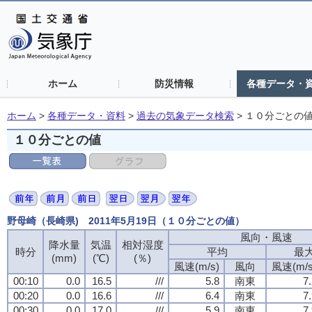
ホーム
防災情報
各種データ・
ホーム
>
各種データ・資料
>
過去の気象データ検索
>
１０分ごとの
１０分ごとの値
野母崎（長崎県) 2011年5月19日（１０分ごとの値）
風向・風速
風向・風速
風向・風速
風向・風速
降水量
降水量
降水量
降水量
気温
気温
気温
気温
相対湿度
相対湿度
相対湿度
相対湿度
時分
時分
時分
時分
平均
平均
平均
平均
最
最
最
最
(mm)
(mm)
(mm)
(mm)
(℃)
(℃)
(℃)
(℃)
(％)
(％)
(％)
(％)
風速(m/s)
風速(m/s)
風速(m/s)
風速(m/s)
風向
風向
風向
風向
風速(m/s
風速(m/s
風速(m/s
風速(m/s
00:10
00:10
00:10
00:10
0.0
0.0
0.0
0.0
16.5
16.5
16.5
16.5
///
///
///
///
5.8
5.8
5.8
5.8
南東
南東
南東
南東
7
7
7
7
00:20
00:20
00:20
00:20
0.0
0.0
0.0
0.0
16.6
16.6
16.6
16.6
///
///
///
///
6.4
6.4
6.4
6.4
南東
南東
南東
南東
7
7
7
7
00:30
00:30
00:30
00:30
0.0
0.0
0.0
0.0
17.0
17.0
17.0
17.0
///
///
///
///
5.9
5.9
5.9
5.9
南東
南東
南東
南東
7
7
7
7