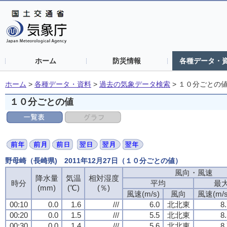
ホーム
防災情報
各種データ・
ホーム
>
各種データ・資料
>
過去の気象データ検索
>
１０分ごとの
１０分ごとの値
野母崎（長崎県) 2011年12月27日（１０分ごとの値）
風向・風速
降水量
気温
相対湿度
時分
平均
最
(mm)
(℃)
(％)
風速(m/s)
風向
風速(m/s
00:10
0.0
1.6
///
6.0
北北東
8
00:20
0.0
1.5
///
5.5
北北東
8
00:30
0.0
1.4
///
5.6
北北東
8