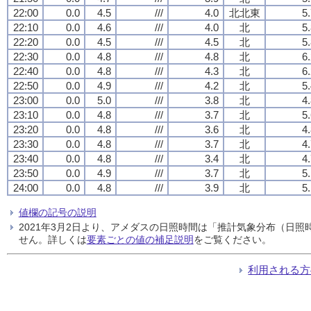
22:00
0.0
4.5
///
4.0
北北東
5
22:10
0.0
4.6
///
4.0
北
5
22:20
0.0
4.5
///
4.5
北
5
22:30
0.0
4.8
///
4.8
北
6
22:40
0.0
4.8
///
4.3
北
6
22:50
0.0
4.9
///
4.2
北
5
23:00
0.0
5.0
///
3.8
北
4
23:10
0.0
4.8
///
3.7
北
5
23:20
0.0
4.8
///
3.6
北
4
23:30
0.0
4.8
///
3.7
北
4
23:40
0.0
4.8
///
3.4
北
4
23:50
0.0
4.9
///
3.7
北
5
24:00
0.0
4.8
///
3.9
北
5
値欄の記号の説明
2021年3月2日より、アメダスの日照時間は「推計気象分布（日
せん。詳しくは
要素ごとの値の補足説明
をご覧ください。
利用される方