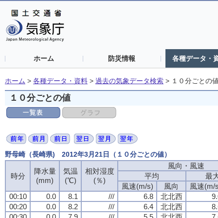
ホーム
防災情報
各種データ・
ホーム
>
各種データ・資料
>
過去の気象データ検索
>
１０分ごとの
１０分ごとの値
野母崎（長崎県) 2012年3月21日（１０分ごとの値）
風向・風速
風向・風速
風向・風速
風向・風速
降水量
降水量
降水量
降水量
気温
気温
気温
気温
相対湿度
相対湿度
相対湿度
相対湿度
時分
時分
時分
時分
平均
平均
平均
平均
最
最
最
最
(mm)
(mm)
(mm)
(mm)
(℃)
(℃)
(℃)
(℃)
(％)
(％)
(％)
(％)
風速(m/s)
風速(m/s)
風速(m/s)
風速(m/s)
風向
風向
風向
風向
風速(m/s
風速(m/s
風速(m/s
風速(m/s
00:10
00:10
00:10
00:10
0.0
0.0
0.0
0.0
8.1
8.1
8.1
8.1
///
///
///
///
6.8
6.8
6.8
6.8
北北西
北北西
北北西
北北西
9
9
9
9
00:20
00:20
00:20
00:20
0.0
0.0
0.0
0.0
8.2
8.2
8.2
8.2
///
///
///
///
6.4
6.4
6.4
6.4
北北西
北北西
北北西
北北西
8
8
8
8
00:30
00:30
00:30
00:30
0.0
0.0
0.0
0.0
7.9
7.9
7.9
7.9
///
///
///
///
5.5
5.5
5.5
5.5
北北西
北北西
北北西
北北西
7
7
7
7