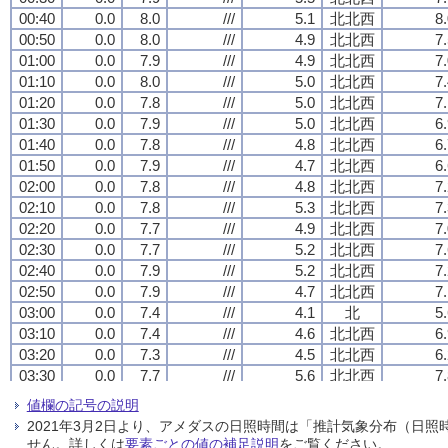
00:40
00:40
00:40
00:40
0.0
0.0
0.0
0.0
8.0
8.0
8.0
8.0
///
///
///
///
5.1
5.1
5.1
5.1
北北西
北北西
北北西
北北西
8
8
8
8
00:50
00:50
00:50
00:50
0.0
0.0
0.0
0.0
8.0
8.0
8.0
8.0
///
///
///
///
4.9
4.9
4.9
4.9
北北西
北北西
北北西
北北西
7
7
7
7
01:00
01:00
01:00
01:00
0.0
0.0
0.0
0.0
7.9
7.9
7.9
7.9
///
///
///
///
4.9
4.9
4.9
4.9
北北西
北北西
北北西
北北西
7
7
7
7
01:10
01:10
01:10
01:10
0.0
0.0
0.0
0.0
8.0
8.0
8.0
8.0
///
///
///
///
5.0
5.0
5.0
5.0
北北西
北北西
北北西
北北西
7
7
7
7
01:20
01:20
01:20
01:20
0.0
0.0
0.0
0.0
7.8
7.8
7.8
7.8
///
///
///
///
5.0
5.0
5.0
5.0
北北西
北北西
北北西
北北西
7
7
7
7
01:30
01:30
01:30
01:30
0.0
0.0
0.0
0.0
7.9
7.9
7.9
7.9
///
///
///
///
5.0
5.0
5.0
5.0
北北西
北北西
北北西
北北西
6
6
6
6
01:40
01:40
01:40
01:40
0.0
0.0
0.0
0.0
7.8
7.8
7.8
7.8
///
///
///
///
4.8
4.8
4.8
4.8
北北西
北北西
北北西
北北西
6
6
6
6
01:50
01:50
01:50
01:50
0.0
0.0
0.0
0.0
7.9
7.9
7.9
7.9
///
///
///
///
4.7
4.7
4.7
4.7
北北西
北北西
北北西
北北西
6
6
6
6
02:00
02:00
02:00
02:00
0.0
0.0
0.0
0.0
7.8
7.8
7.8
7.8
///
///
///
///
4.8
4.8
4.8
4.8
北北西
北北西
北北西
北北西
7
7
7
7
02:10
02:10
02:10
02:10
0.0
0.0
0.0
0.0
7.8
7.8
7.8
7.8
///
///
///
///
5.3
5.3
5.3
5.3
北北西
北北西
北北西
北北西
7
7
7
7
02:20
02:20
02:20
02:20
0.0
0.0
0.0
0.0
7.7
7.7
7.7
7.7
///
///
///
///
4.9
4.9
4.9
4.9
北北西
北北西
北北西
北北西
7
7
7
7
02:30
02:30
02:30
02:30
0.0
0.0
0.0
0.0
7.7
7.7
7.7
7.7
///
///
///
///
5.2
5.2
5.2
5.2
北北西
北北西
北北西
北北西
7
7
7
7
02:40
02:40
02:40
02:40
0.0
0.0
0.0
0.0
7.9
7.9
7.9
7.9
///
///
///
///
5.2
5.2
5.2
5.2
北北西
北北西
北北西
北北西
7
7
7
7
02:50
02:50
02:50
02:50
0.0
0.0
0.0
0.0
7.9
7.9
7.9
7.9
///
///
///
///
4.7
4.7
4.7
4.7
北北西
北北西
北北西
北北西
7
7
7
7
03:00
03:00
03:00
03:00
0.0
0.0
0.0
0.0
7.4
7.4
7.4
7.4
///
///
///
///
4.1
4.1
4.1
4.1
北
北
北
北
5
5
5
5
03:10
03:10
03:10
03:10
0.0
0.0
0.0
0.0
7.4
7.4
7.4
7.4
///
///
///
///
4.6
4.6
4.6
4.6
北北西
北北西
北北西
北北西
6
6
6
6
03:20
03:20
03:20
03:20
0.0
0.0
0.0
0.0
7.3
7.3
7.3
7.3
///
///
///
///
4.5
4.5
4.5
4.5
北北西
北北西
北北西
北北西
6
6
6
6
03:30
03:30
03:30
03:30
0.0
0.0
0.0
0.0
7.7
7.7
7.7
7.7
///
///
///
///
5.6
5.6
5.6
5.6
北北西
北北西
北北西
北北西
7
7
7
7
03:40
03:40
03:40
03:40
0.0
0.0
0.0
0.0
8.0
8.0
8.0
8.0
///
///
///
///
5.8
5.8
5.8
5.8
北北西
北北西
北北西
北北西
7
7
7
7
値欄の記号の説明
03:50
03:50
03:50
03:50
0.0
0.0
0.0
0.0
8.2
8.2
8.2
8.2
///
///
///
///
7.2
7.2
7.2
7.2
北北西
北北西
北北西
北北西
10.
10.
10.
10.
2021年3月2日より、アメダスの日照時間は「推計気象分布（日
04:00
04:00
04:00
04:00
0.0
0.0
0.0
0.0
8.3
8.3
8.3
8.3
///
///
///
///
7.6
7.6
7.6
7.6
北北西
北北西
北北西
北北西
9
9
9
9
せん。詳しくは
要素ごとの値の補足説明
をご覧ください。