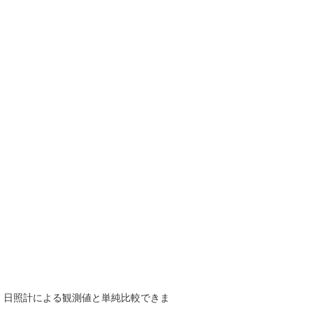
で、日照計による観測値と単純比較できま