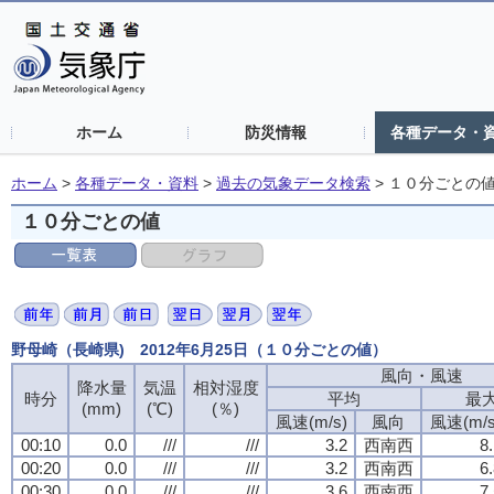
ホーム
防災情報
各種データ・
ホーム
>
各種データ・資料
>
過去の気象データ検索
>
１０分ごとの
１０分ごとの値
野母崎（長崎県) 2012年6月25日（１０分ごとの値）
風向・風速
風向・風速
風向・風速
風向・風速
降水量
降水量
降水量
降水量
気温
気温
気温
気温
相対湿度
相対湿度
相対湿度
相対湿度
時分
時分
時分
時分
平均
平均
平均
平均
最
最
最
最
(mm)
(mm)
(mm)
(mm)
(℃)
(℃)
(℃)
(℃)
(％)
(％)
(％)
(％)
風速(m/s)
風速(m/s)
風速(m/s)
風速(m/s)
風向
風向
風向
風向
風速(m/s
風速(m/s
風速(m/s
風速(m/s
00:10
00:10
00:10
00:10
0.0
0.0
0.0
0.0
///
///
///
///
///
///
///
///
3.2
3.2
3.2
3.2
西南西
西南西
西南西
西南西
8
8
8
8
00:20
00:20
00:20
00:20
0.0
0.0
0.0
0.0
///
///
///
///
///
///
///
///
3.2
3.2
3.2
3.2
西南西
西南西
西南西
西南西
6
6
6
6
00:30
00:30
00:30
00:30
0.0
0.0
0.0
0.0
///
///
///
///
///
///
///
///
3.6
3.6
3.6
3.6
西南西
西南西
西南西
西南西
7
7
7
7