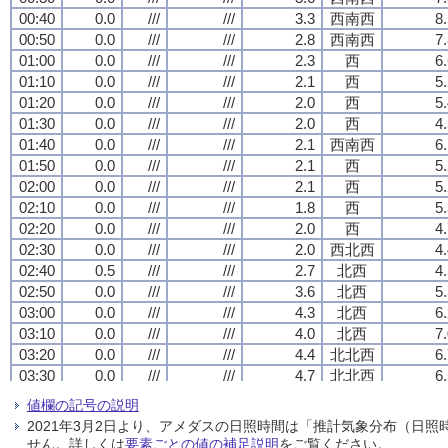
00:40
00:40
00:40
00:40
0.0
0.0
0.0
0.0
///
///
///
///
///
///
///
///
3.3
3.3
3.3
3.3
西南西
西南西
西南西
西南西
8
8
8
8
00:50
00:50
00:50
00:50
0.0
0.0
0.0
0.0
///
///
///
///
///
///
///
///
2.8
2.8
2.8
2.8
西南西
西南西
西南西
西南西
7
7
7
7
01:00
01:00
01:00
01:00
0.0
0.0
0.0
0.0
///
///
///
///
///
///
///
///
2.3
2.3
2.3
2.3
西
西
西
西
6
6
6
6
01:10
01:10
01:10
01:10
0.0
0.0
0.0
0.0
///
///
///
///
///
///
///
///
2.1
2.1
2.1
2.1
西
西
西
西
5
5
5
5
01:20
01:20
01:20
01:20
0.0
0.0
0.0
0.0
///
///
///
///
///
///
///
///
2.0
2.0
2.0
2.0
西
西
西
西
5
5
5
5
01:30
01:30
01:30
01:30
0.0
0.0
0.0
0.0
///
///
///
///
///
///
///
///
2.0
2.0
2.0
2.0
西
西
西
西
4
4
4
4
01:40
01:40
01:40
01:40
0.0
0.0
0.0
0.0
///
///
///
///
///
///
///
///
2.1
2.1
2.1
2.1
西南西
西南西
西南西
西南西
6
6
6
6
01:50
01:50
01:50
01:50
0.0
0.0
0.0
0.0
///
///
///
///
///
///
///
///
2.1
2.1
2.1
2.1
西
西
西
西
5
5
5
5
02:00
02:00
02:00
02:00
0.0
0.0
0.0
0.0
///
///
///
///
///
///
///
///
2.1
2.1
2.1
2.1
西
西
西
西
5
5
5
5
02:10
02:10
02:10
02:10
0.0
0.0
0.0
0.0
///
///
///
///
///
///
///
///
1.8
1.8
1.8
1.8
西
西
西
西
5
5
5
5
02:20
02:20
02:20
02:20
0.0
0.0
0.0
0.0
///
///
///
///
///
///
///
///
2.0
2.0
2.0
2.0
西
西
西
西
4
4
4
4
02:30
02:30
02:30
02:30
0.0
0.0
0.0
0.0
///
///
///
///
///
///
///
///
2.0
2.0
2.0
2.0
西北西
西北西
西北西
西北西
4
4
4
4
02:40
02:40
02:40
02:40
0.5
0.5
0.5
0.5
///
///
///
///
///
///
///
///
2.7
2.7
2.7
2.7
北西
北西
北西
北西
4
4
4
4
02:50
02:50
02:50
02:50
0.0
0.0
0.0
0.0
///
///
///
///
///
///
///
///
3.6
3.6
3.6
3.6
北西
北西
北西
北西
5
5
5
5
03:00
03:00
03:00
03:00
0.0
0.0
0.0
0.0
///
///
///
///
///
///
///
///
4.3
4.3
4.3
4.3
北西
北西
北西
北西
6
6
6
6
03:10
03:10
03:10
03:10
0.0
0.0
0.0
0.0
///
///
///
///
///
///
///
///
4.0
4.0
4.0
4.0
北西
北西
北西
北西
7
7
7
7
03:20
03:20
03:20
03:20
0.0
0.0
0.0
0.0
///
///
///
///
///
///
///
///
4.4
4.4
4.4
4.4
北北西
北北西
北北西
北北西
6
6
6
6
03:30
03:30
03:30
03:30
0.0
0.0
0.0
0.0
///
///
///
///
///
///
///
///
4.7
4.7
4.7
4.7
北北西
北北西
北北西
北北西
6
6
6
6
03:40
03:40
03:40
03:40
0.0
0.0
0.0
0.0
///
///
///
///
///
///
///
///
4.7
4.7
4.7
4.7
北北西
北北西
北北西
北北西
6
6
6
6
値欄の記号の説明
03:50
03:50
03:50
03:50
0.0
0.0
0.0
0.0
///
///
///
///
///
///
///
///
4.7
4.7
4.7
4.7
北北西
北北西
北北西
北北西
7
7
7
7
2021年3月2日より、アメダスの日照時間は「推計気象分布（日
04:00
04:00
04:00
04:00
0.0
0.0
0.0
0.0
///
///
///
///
///
///
///
///
4.6
4.6
4.6
4.6
北北西
北北西
北北西
北北西
6
6
6
6
せん。詳しくは
要素ごとの値の補足説明
をご覧ください。