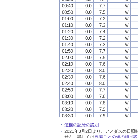
00:40
00:40
00:40
00:40
0.0
0.0
0.0
0.0
7.7
7.7
7.7
7.7
///
///
///
///
00:50
00:50
00:50
00:50
0.0
0.0
0.0
0.0
7.5
7.5
7.5
7.5
///
///
///
///
01:00
01:00
01:00
01:00
0.0
0.0
0.0
0.0
7.2
7.2
7.2
7.2
///
///
///
///
01:10
01:10
01:10
01:10
0.0
0.0
0.0
0.0
7.3
7.3
7.3
7.3
///
///
///
///
01:20
01:20
01:20
01:20
0.0
0.0
0.0
0.0
7.4
7.4
7.4
7.4
///
///
///
///
01:30
01:30
01:30
01:30
0.0
0.0
0.0
0.0
7.2
7.2
7.2
7.2
///
///
///
///
01:40
01:40
01:40
01:40
0.0
0.0
0.0
0.0
7.3
7.3
7.3
7.3
///
///
///
///
01:50
01:50
01:50
01:50
0.0
0.0
0.0
0.0
7.7
7.7
7.7
7.7
///
///
///
///
02:00
02:00
02:00
02:00
0.0
0.0
0.0
0.0
7.5
7.5
7.5
7.5
///
///
///
///
02:10
02:10
02:10
02:10
0.0
0.0
0.0
0.0
7.6
7.6
7.6
7.6
///
///
///
///
02:20
02:20
02:20
02:20
0.0
0.0
0.0
0.0
8.0
8.0
8.0
8.0
///
///
///
///
02:30
02:30
02:30
02:30
0.0
0.0
0.0
0.0
7.6
7.6
7.6
7.6
///
///
///
///
02:40
02:40
02:40
02:40
0.0
0.0
0.0
0.0
8.0
8.0
8.0
8.0
///
///
///
///
02:50
02:50
02:50
02:50
0.0
0.0
0.0
0.0
7.7
7.7
7.7
7.7
///
///
///
///
03:00
03:00
03:00
03:00
0.0
0.0
0.0
0.0
7.6
7.6
7.6
7.6
///
///
///
///
03:10
03:10
03:10
03:10
0.0
0.0
0.0
0.0
7.8
7.8
7.8
7.8
///
///
///
///
03:20
03:20
03:20
03:20
0.0
0.0
0.0
0.0
7.9
7.9
7.9
7.9
///
///
///
///
03:30
03:30
03:30
03:30
0.0
0.0
0.0
0.0
7.9
7.9
7.9
7.9
///
///
///
///
03:40
03:40
03:40
03:40
0.0
0.0
0.0
0.0
7.8
7.8
7.8
7.8
///
///
///
///
値欄の記号の説明
03:50
03:50
03:50
03:50
0.0
0.0
0.0
0.0
8.0
8.0
8.0
8.0
///
///
///
///
2021年3月2日より、アメダスの
04:00
04:00
04:00
04:00
0.0
0.0
0.0
0.0
8.2
8.2
8.2
8.2
///
///
///
///
せん。詳しくは
要素ごとの値の補足説