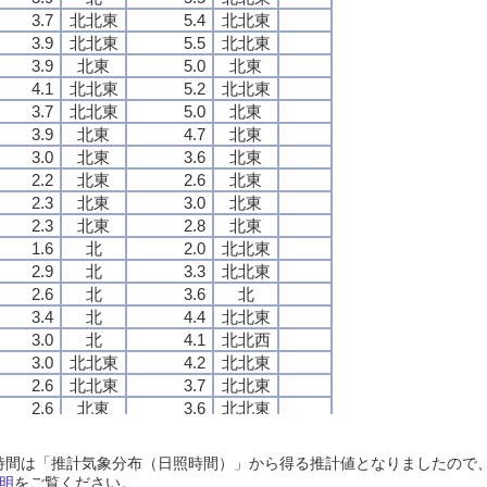
3.7
3.7
3.7
3.7
北北東
北北東
北北東
北北東
5.4
5.4
5.4
5.4
北北東
北北東
北北東
北北東
3.9
3.9
3.9
3.9
北北東
北北東
北北東
北北東
5.5
5.5
5.5
5.5
北北東
北北東
北北東
北北東
3.9
3.9
3.9
3.9
北東
北東
北東
北東
5.0
5.0
5.0
5.0
北東
北東
北東
北東
4.1
4.1
4.1
4.1
北北東
北北東
北北東
北北東
5.2
5.2
5.2
5.2
北北東
北北東
北北東
北北東
3.7
3.7
3.7
3.7
北北東
北北東
北北東
北北東
5.0
5.0
5.0
5.0
北東
北東
北東
北東
3.9
3.9
3.9
3.9
北東
北東
北東
北東
4.7
4.7
4.7
4.7
北東
北東
北東
北東
3.0
3.0
3.0
3.0
北東
北東
北東
北東
3.6
3.6
3.6
3.6
北東
北東
北東
北東
2.2
2.2
2.2
2.2
北東
北東
北東
北東
2.6
2.6
2.6
2.6
北東
北東
北東
北東
2.3
2.3
2.3
2.3
北東
北東
北東
北東
3.0
3.0
3.0
3.0
北東
北東
北東
北東
2.3
2.3
2.3
2.3
北東
北東
北東
北東
2.8
2.8
2.8
2.8
北東
北東
北東
北東
1.6
1.6
1.6
1.6
北
北
北
北
2.0
2.0
2.0
2.0
北北東
北北東
北北東
北北東
2.9
2.9
2.9
2.9
北
北
北
北
3.3
3.3
3.3
3.3
北北東
北北東
北北東
北北東
2.6
2.6
2.6
2.6
北
北
北
北
3.6
3.6
3.6
3.6
北
北
北
北
3.4
3.4
3.4
3.4
北
北
北
北
4.4
4.4
4.4
4.4
北北東
北北東
北北東
北北東
3.0
3.0
3.0
3.0
北
北
北
北
4.1
4.1
4.1
4.1
北北西
北北西
北北西
北北西
3.0
3.0
3.0
3.0
北北東
北北東
北北東
北北東
4.2
4.2
4.2
4.2
北北東
北北東
北北東
北北東
2.6
2.6
2.6
2.6
北北東
北北東
北北東
北北東
3.7
3.7
3.7
3.7
北北東
北北東
北北東
北北東
2.6
2.6
2.6
2.6
北東
北東
北東
北東
3.6
3.6
3.6
3.6
北北東
北北東
北北東
北北東
2.5
2.5
2.5
2.5
北東
北東
北東
北東
3.6
3.6
3.6
3.6
北東
北東
北東
北東
2.2
2.2
2.2
2.2
北東
北東
北東
北東
3.2
3.2
3.2
3.2
北東
北東
北東
北東
日照時間は「推計気象分布（日照時間）」から得る推計値となりましたの
2.4
2.4
2.4
2.4
北東
北東
北東
北東
2.9
2.9
2.9
2.9
北東
北東
北東
北東
明
をご覧ください。