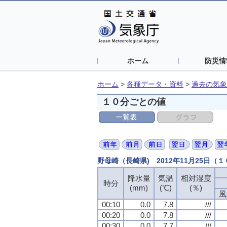
ホーム
防災情
ホーム
>
各種データ・資料
>
過去の気象
１０分ごとの値
野母崎（長崎県) 2012年11月25日（
降水量
降水量
降水量
降水量
気温
気温
気温
気温
相対湿度
相対湿度
相対湿度
相対湿度
時分
時分
時分
時分
(mm)
(mm)
(mm)
(mm)
(℃)
(℃)
(℃)
(℃)
(％)
(％)
(％)
(％)
風
風
風
風
00:10
00:10
00:10
00:10
0.0
0.0
0.0
0.0
7.8
7.8
7.8
7.8
///
///
///
///
00:20
00:20
00:20
00:20
0.0
0.0
0.0
0.0
7.8
7.8
7.8
7.8
///
///
///
///
00:30
00:30
00:30
00:30
0.0
0.0
0.0
0.0
7.7
7.7
7.7
7.7
///
///
///
///