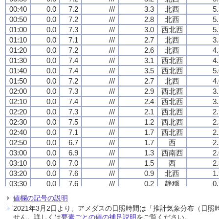
00:40
00:40
00:40
00:40
0.0
0.0
0.0
0.0
7.2
7.2
7.2
7.2
///
///
///
///
3.3
3.3
3.3
3.3
北西
北西
北西
北西
5
5
5
5
00:50
00:50
00:50
00:50
0.0
0.0
0.0
0.0
7.2
7.2
7.2
7.2
///
///
///
///
2.8
2.8
2.8
2.8
北西
北西
北西
北西
5
5
5
5
01:00
01:00
01:00
01:00
0.0
0.0
0.0
0.0
7.3
7.3
7.3
7.3
///
///
///
///
3.0
3.0
3.0
3.0
西北西
西北西
西北西
西北西
5
5
5
5
01:10
01:10
01:10
01:10
0.0
0.0
0.0
0.0
7.1
7.1
7.1
7.1
///
///
///
///
2.7
2.7
2.7
2.7
北西
北西
北西
北西
3
3
3
3
01:20
01:20
01:20
01:20
0.0
0.0
0.0
0.0
7.2
7.2
7.2
7.2
///
///
///
///
2.6
2.6
2.6
2.6
北西
北西
北西
北西
4
4
4
4
01:30
01:30
01:30
01:30
0.0
0.0
0.0
0.0
7.4
7.4
7.4
7.4
///
///
///
///
3.1
3.1
3.1
3.1
西北西
西北西
西北西
西北西
4
4
4
4
01:40
01:40
01:40
01:40
0.0
0.0
0.0
0.0
7.4
7.4
7.4
7.4
///
///
///
///
3.5
3.5
3.5
3.5
西北西
西北西
西北西
西北西
5
5
5
5
01:50
01:50
01:50
01:50
0.0
0.0
0.0
0.0
7.2
7.2
7.2
7.2
///
///
///
///
2.7
2.7
2.7
2.7
北西
北西
北西
北西
4
4
4
4
02:00
02:00
02:00
02:00
0.0
0.0
0.0
0.0
7.3
7.3
7.3
7.3
///
///
///
///
2.9
2.9
2.9
2.9
西北西
西北西
西北西
西北西
3
3
3
3
02:10
02:10
02:10
02:10
0.0
0.0
0.0
0.0
7.4
7.4
7.4
7.4
///
///
///
///
2.4
2.4
2.4
2.4
西北西
西北西
西北西
西北西
3
3
3
3
02:20
02:20
02:20
02:20
0.0
0.0
0.0
0.0
7.3
7.3
7.3
7.3
///
///
///
///
2.1
2.1
2.1
2.1
西北西
西北西
西北西
西北西
2
2
2
2
02:30
02:30
02:30
02:30
0.0
0.0
0.0
0.0
7.5
7.5
7.5
7.5
///
///
///
///
1.2
1.2
1.2
1.2
西北西
西北西
西北西
西北西
2
2
2
2
02:40
02:40
02:40
02:40
0.0
0.0
0.0
0.0
7.1
7.1
7.1
7.1
///
///
///
///
1.7
1.7
1.7
1.7
西北西
西北西
西北西
西北西
2
2
2
2
02:50
02:50
02:50
02:50
0.0
0.0
0.0
0.0
6.7
6.7
6.7
6.7
///
///
///
///
1.7
1.7
1.7
1.7
西
西
西
西
2
2
2
2
03:00
03:00
03:00
03:00
0.0
0.0
0.0
0.0
6.9
6.9
6.9
6.9
///
///
///
///
1.3
1.3
1.3
1.3
西南西
西南西
西南西
西南西
2
2
2
2
03:10
03:10
03:10
03:10
0.0
0.0
0.0
0.0
7.0
7.0
7.0
7.0
///
///
///
///
1.5
1.5
1.5
1.5
西
西
西
西
2
2
2
2
03:20
03:20
03:20
03:20
0.0
0.0
0.0
0.0
7.6
7.6
7.6
7.6
///
///
///
///
0.9
0.9
0.9
0.9
北西
北西
北西
北西
1
1
1
1
03:30
03:30
03:30
03:30
0.0
0.0
0.0
0.0
7.6
7.6
7.6
7.6
///
///
///
///
0.2
0.2
0.2
0.2
静穏
静穏
静穏
静穏
0
0
0
0
03:40
03:40
03:40
03:40
0.0
0.0
0.0
0.0
7.0
7.0
7.0
7.0
///
///
///
///
1.3
1.3
1.3
1.3
南西
南西
南西
南西
2
2
2
2
値欄の記号の説明
03:50
03:50
03:50
03:50
0.0
0.0
0.0
0.0
7.0
7.0
7.0
7.0
///
///
///
///
1.3
1.3
1.3
1.3
南西
南西
南西
南西
1
1
1
1
2021年3月2日より、アメダスの日照時間は「推計気象分布（日
04:00
04:00
04:00
04:00
0.0
0.0
0.0
0.0
6.7
6.7
6.7
6.7
///
///
///
///
1.7
1.7
1.7
1.7
南西
南西
南西
南西
2
2
2
2
せん。詳しくは
要素ごとの値の補足説明
をご覧ください。