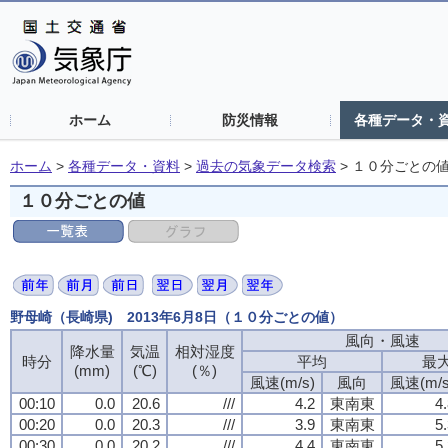
ホーム
防災情報
各種データ・
ホーム
>
各種データ・資料
>
過去の気象データ検索
>
１０分ごとの
１０分ごとの値
野母崎（長崎県) 2013年6月8日（１０分ごとの値）
風向・風速
降水量
気温
相対湿度
時分
平均
最
(mm)
(℃)
(％)
風速(m/s)
風向
風速(m/s
00:10
0.0
20.6
///
4.2
東南東
4
00:20
0.0
20.3
///
3.9
東南東
5
00:30
0.0
20.2
///
4.4
東南東
5