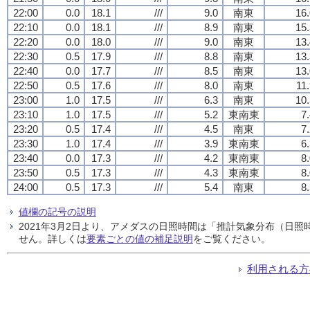
22:00
0.0
18.1
///
9.0
南東
16.
22:10
0.0
18.1
///
8.9
南東
15.
22:20
0.0
18.0
///
9.0
南東
13.
22:30
0.5
17.9
///
8.8
南東
13.
22:40
0.0
17.7
///
8.5
南東
13.
22:50
0.5
17.6
///
8.0
南東
11
23:00
1.0
17.5
///
6.3
南東
10.
23:10
1.0
17.5
///
5.2
東南東
7
23:20
0.5
17.4
///
4.5
南東
7
23:30
1.0
17.4
///
3.9
東南東
6
23:40
0.0
17.3
///
4.2
東南東
8
23:50
0.5
17.3
///
4.3
東南東
8
24:00
0.5
17.3
///
5.4
南東
8
値欄の記号の説明
2021年3月2日より、アメダスの日照時間は「推計気象分布（日
せん。詳しくは
要素ごとの値の補足説明
をご覧ください。
利用される方