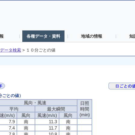
報
各種データ・資料
地域の情報
知
データ検索
>
１０分ごとの値
０分ごとの値）
風向・風速
風向・風速
風向・風速
風向・風速
日照
日照
日照
日照
平均
平均
平均
平均
最大瞬間
最大瞬間
最大瞬間
最大瞬間
時間
時間
時間
時間
(min)
(min)
(min)
(min)
速(m/s)
速(m/s)
速(m/s)
速(m/s)
風向
風向
風向
風向
風速(m/s)
風速(m/s)
風速(m/s)
風速(m/s)
風向
風向
風向
風向
7.9
7.9
7.9
7.9
南
南
南
南
11.3
11.3
11.3
11.3
南
南
南
南
7.4
7.4
7.4
7.4
南
南
南
南
11.7
11.7
11.7
11.7
南
南
南
南
7.8
7.8
7.8
7.8
南
南
南
南
10.8
10.8
10.8
10.8
南
南
南
南