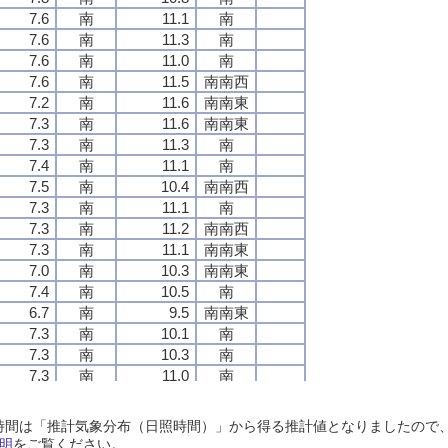
7.6
7.6
7.6
7.6
南
南
南
南
11.1
11.1
11.1
11.1
南
南
南
南
7.6
7.6
7.6
7.6
南
南
南
南
11.3
11.3
11.3
11.3
南
南
南
南
7.6
7.6
7.6
7.6
南
南
南
南
11.0
11.0
11.0
11.0
南
南
南
南
7.6
7.6
7.6
7.6
南
南
南
南
11.5
11.5
11.5
11.5
南南西
南南西
南南西
南南西
7.2
7.2
7.2
7.2
南
南
南
南
11.6
11.6
11.6
11.6
南南東
南南東
南南東
南南東
7.3
7.3
7.3
7.3
南
南
南
南
11.6
11.6
11.6
11.6
南南東
南南東
南南東
南南東
7.3
7.3
7.3
7.3
南
南
南
南
11.3
11.3
11.3
11.3
南
南
南
南
7.4
7.4
7.4
7.4
南
南
南
南
11.1
11.1
11.1
11.1
南
南
南
南
7.5
7.5
7.5
7.5
南
南
南
南
10.4
10.4
10.4
10.4
南南西
南南西
南南西
南南西
7.3
7.3
7.3
7.3
南
南
南
南
11.1
11.1
11.1
11.1
南
南
南
南
7.3
7.3
7.3
7.3
南
南
南
南
11.2
11.2
11.2
11.2
南南西
南南西
南南西
南南西
7.3
7.3
7.3
7.3
南
南
南
南
11.1
11.1
11.1
11.1
南南東
南南東
南南東
南南東
7.0
7.0
7.0
7.0
南
南
南
南
10.3
10.3
10.3
10.3
南南東
南南東
南南東
南南東
7.4
7.4
7.4
7.4
南
南
南
南
10.5
10.5
10.5
10.5
南
南
南
南
6.7
6.7
6.7
6.7
南
南
南
南
9.5
9.5
9.5
9.5
南南東
南南東
南南東
南南東
7.3
7.3
7.3
7.3
南
南
南
南
10.1
10.1
10.1
10.1
南
南
南
南
7.3
7.3
7.3
7.3
南
南
南
南
10.3
10.3
10.3
10.3
南
南
南
南
7.3
7.3
7.3
7.3
南
南
南
南
11.0
11.0
11.0
11.0
南
南
南
南
7.4
7.4
7.4
7.4
南
南
南
南
12.2
12.2
12.2
12.2
南
南
南
南
7.5
7.5
7.5
7.5
南
南
南
南
10.6
10.6
10.6
10.6
南
南
南
南
日照時間は「推計気象分布（日照時間）」から得る推計値となりましたの
7.2
7.2
7.2
7.2
南
南
南
南
10.0
10.0
10.0
10.0
南
南
南
南
明
をご覧ください。