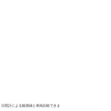
で、日照計による観測値と単純比較できま