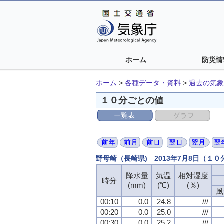
ホーム
防災情
ホーム
>
各種データ・資料
>
過去の気象
１０分ごとの値
野母崎（長崎県) 2013年7月8日（１
降水量
降水量
降水量
降水量
気温
気温
気温
気温
相対湿度
相対湿度
相対湿度
相対湿度
時分
時分
時分
時分
(mm)
(mm)
(mm)
(mm)
(℃)
(℃)
(℃)
(℃)
(％)
(％)
(％)
(％)
風
風
風
風
00:10
00:10
00:10
00:10
0.0
0.0
0.0
0.0
24.8
24.8
24.8
24.8
///
///
///
///
00:20
00:20
00:20
00:20
0.0
0.0
0.0
0.0
25.0
25.0
25.0
25.0
///
///
///
///
00:30
00:30
00:30
00:30
0.0
0.0
0.0
0.0
25.2
25.2
25.2
25.2
///
///
///
///