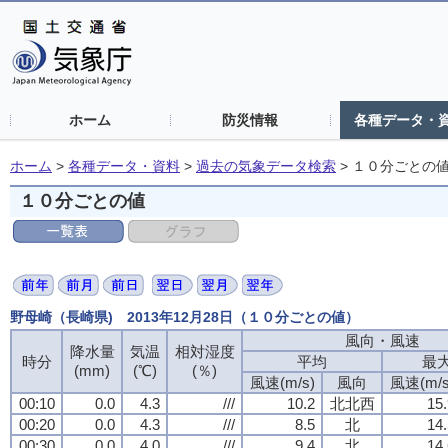
ホーム
防災情報
各種データ・
ホーム
>
各種データ・資料
>
過去の気象データ検索
>
１０分ごとの
１０分ごとの値
野母崎（長崎県) 2013年12月28日（１０分ごとの値）
風向・風速
降水量
気温
相対湿度
時分
平均
最
(mm)
(℃)
(％)
風速(m/s)
風向
風速(m/s
00:10
0.0
4.3
///
10.2
北北西
15.
00:20
0.0
4.3
///
8.5
北
14.
00:30
0.0
4.0
///
9.4
北
14.