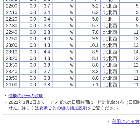
22:00
0.0
3.7
///
5.2
北北西
9
22:10
0.0
3.4
///
6.3
北北西
9
22:20
0.0
3.4
///
5.0
北
8
22:30
0.0
3.3
///
5.7
北北西
9
22:40
0.0
3.8
///
7.0
北北西
11
22:50
0.0
4.0
///
9.9
北北西
13.
23:00
0.0
4.3
///
10.1
北北西
13.
23:10
0.0
4.4
///
8.9
北北西
14.
23:20
0.0
4.3
///
8.1
北北西
12.
23:30
0.0
3.8
///
8.0
北北西
12.
23:40
0.0
3.7
///
8.3
北北西
11
23:50
0.0
3.8
///
8.0
北北西
11
24:00
0.0
3.8
///
7.1
北北西
11
値欄の記号の説明
2021年3月2日より、アメダスの日照時間は「推計気象分布（日
せん。詳しくは
要素ごとの値の補足説明
をご覧ください。
利用される方