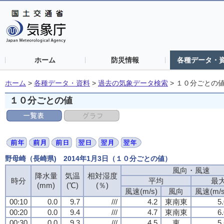
ホーム
防災情報
各種データ・
ホーム
>
各種データ・資料
>
過去の気象データ検索
>
１０分ごとの
１０分ごとの値
野母崎（長崎県) 2014年1月3日（１０分ごとの値）
風向・風速
降水量
気温
相対湿度
時分
平均
最
(mm)
(℃)
(％)
風速(m/s)
風向
風速(m/s
00:10
0.0
9.7
///
4.2
東南東
5
00:20
0.0
9.4
///
4.7
東南東
6
00:30
0.0
9.3
///
4.5
東
5