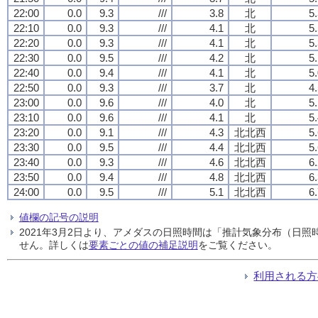
22:00
0.0
9.3
///
3.8
北
5
22:10
0.0
9.3
///
4.1
北
5
22:20
0.0
9.3
///
4.1
北
5
22:30
0.0
9.5
///
4.2
北
5
22:40
0.0
9.4
///
4.1
北
5
22:50
0.0
9.3
///
3.7
北
4
23:00
0.0
9.6
///
4.0
北
5
23:10
0.0
9.6
///
4.1
北
5
23:20
0.0
9.1
///
4.3
北北西
5
23:30
0.0
9.5
///
4.4
北北西
5
23:40
0.0
9.3
///
4.6
北北西
6
23:50
0.0
9.4
///
4.8
北北西
6
24:00
0.0
9.5
///
5.1
北北西
6
値欄の記号の説明
2021年3月2日より、アメダスの日照時間は「推計気象分布（日
せん。詳しくは
要素ごとの値の補足説明
をご覧ください。
利用される方