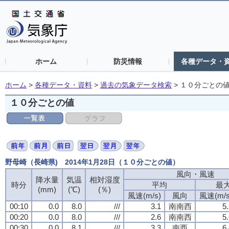
ホーム
防災情報
各種データ・
ホーム
>
各種データ・資料
>
過去の気象データ検索
>
１０分ごとの
１０分ごとの値
野母崎（長崎県) 2014年1月28日（１０分ごとの値）
風向・風速
風向・風速
風向・風速
風向・風速
降水量
降水量
降水量
降水量
気温
気温
気温
気温
相対湿度
相対湿度
相対湿度
相対湿度
時分
時分
時分
時分
平均
平均
平均
平均
最
最
最
最
(mm)
(mm)
(mm)
(mm)
(℃)
(℃)
(℃)
(℃)
(％)
(％)
(％)
(％)
風速(m/s)
風速(m/s)
風速(m/s)
風速(m/s)
風向
風向
風向
風向
風速(m/s
風速(m/s
風速(m/s
風速(m/s
00:10
00:10
00:10
00:10
0.0
0.0
0.0
0.0
8.0
8.0
8.0
8.0
///
///
///
///
3.1
3.1
3.1
3.1
南南西
南南西
南南西
南南西
5
5
5
5
00:20
00:20
00:20
00:20
0.0
0.0
0.0
0.0
8.0
8.0
8.0
8.0
///
///
///
///
2.6
2.6
2.6
2.6
南南西
南南西
南南西
南南西
5
5
5
5
00:30
00:30
00:30
00:30
0.0
0.0
0.0
0.0
8.1
8.1
8.1
8.1
///
///
///
///
3.3
3.3
3.3
3.3
南西
南西
南西
南西
6
6
6
6