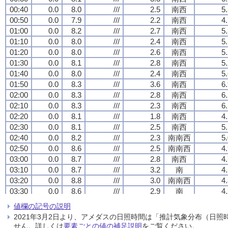
00:40
00:40
00:40
00:40
0.0
0.0
0.0
0.0
8.0
8.0
8.0
8.0
///
///
///
///
2.5
2.5
2.5
2.5
南西
南西
南西
南西
5
5
5
5
00:50
00:50
00:50
00:50
0.0
0.0
0.0
0.0
7.9
7.9
7.9
7.9
///
///
///
///
2.2
2.2
2.2
2.2
南西
南西
南西
南西
4
4
4
4
01:00
01:00
01:00
01:00
0.0
0.0
0.0
0.0
8.2
8.2
8.2
8.2
///
///
///
///
2.7
2.7
2.7
2.7
南西
南西
南西
南西
5
5
5
5
01:10
01:10
01:10
01:10
0.0
0.0
0.0
0.0
8.0
8.0
8.0
8.0
///
///
///
///
2.4
2.4
2.4
2.4
南西
南西
南西
南西
5
5
5
5
01:20
01:20
01:20
01:20
0.0
0.0
0.0
0.0
8.0
8.0
8.0
8.0
///
///
///
///
2.6
2.6
2.6
2.6
南西
南西
南西
南西
5
5
5
5
01:30
01:30
01:30
01:30
0.0
0.0
0.0
0.0
8.1
8.1
8.1
8.1
///
///
///
///
2.8
2.8
2.8
2.8
南西
南西
南西
南西
5
5
5
5
01:40
01:40
01:40
01:40
0.0
0.0
0.0
0.0
8.0
8.0
8.0
8.0
///
///
///
///
2.4
2.4
2.4
2.4
南西
南西
南西
南西
5
5
5
5
01:50
01:50
01:50
01:50
0.0
0.0
0.0
0.0
8.3
8.3
8.3
8.3
///
///
///
///
3.6
3.6
3.6
3.6
南西
南西
南西
南西
6
6
6
6
02:00
02:00
02:00
02:00
0.0
0.0
0.0
0.0
8.3
8.3
8.3
8.3
///
///
///
///
2.8
2.8
2.8
2.8
南西
南西
南西
南西
6
6
6
6
02:10
02:10
02:10
02:10
0.0
0.0
0.0
0.0
8.3
8.3
8.3
8.3
///
///
///
///
2.3
2.3
2.3
2.3
南西
南西
南西
南西
6
6
6
6
02:20
02:20
02:20
02:20
0.0
0.0
0.0
0.0
8.1
8.1
8.1
8.1
///
///
///
///
1.8
1.8
1.8
1.8
南西
南西
南西
南西
4
4
4
4
02:30
02:30
02:30
02:30
0.0
0.0
0.0
0.0
8.1
8.1
8.1
8.1
///
///
///
///
2.5
2.5
2.5
2.5
南西
南西
南西
南西
5
5
5
5
02:40
02:40
02:40
02:40
0.0
0.0
0.0
0.0
8.2
8.2
8.2
8.2
///
///
///
///
2.3
2.3
2.3
2.3
南南西
南南西
南南西
南南西
5
5
5
5
02:50
02:50
02:50
02:50
0.0
0.0
0.0
0.0
8.6
8.6
8.6
8.6
///
///
///
///
2.5
2.5
2.5
2.5
南南西
南南西
南南西
南南西
4
4
4
4
03:00
03:00
03:00
03:00
0.0
0.0
0.0
0.0
8.7
8.7
8.7
8.7
///
///
///
///
2.8
2.8
2.8
2.8
南西
南西
南西
南西
4
4
4
4
03:10
03:10
03:10
03:10
0.0
0.0
0.0
0.0
8.7
8.7
8.7
8.7
///
///
///
///
3.2
3.2
3.2
3.2
南
南
南
南
4
4
4
4
03:20
03:20
03:20
03:20
0.0
0.0
0.0
0.0
8.8
8.8
8.8
8.8
///
///
///
///
3.0
3.0
3.0
3.0
南南西
南南西
南南西
南南西
4
4
4
4
03:30
03:30
03:30
03:30
0.0
0.0
0.0
0.0
8.6
8.6
8.6
8.6
///
///
///
///
2.9
2.9
2.9
2.9
南
南
南
南
4
4
4
4
03:40
03:40
03:40
03:40
0.0
0.0
0.0
0.0
8.7
8.7
8.7
8.7
///
///
///
///
2.8
2.8
2.8
2.8
南
南
南
南
3
3
3
3
値欄の記号の説明
03:50
03:50
03:50
03:50
0.0
0.0
0.0
0.0
8.7
8.7
8.7
8.7
///
///
///
///
3.0
3.0
3.0
3.0
南南東
南南東
南南東
南南東
4
4
4
4
2021年3月2日より、アメダスの日照時間は「推計気象分布（日
04:00
04:00
04:00
04:00
0.0
0.0
0.0
0.0
8.8
8.8
8.8
8.8
///
///
///
///
3.2
3.2
3.2
3.2
南南東
南南東
南南東
南南東
4
4
4
4
せん。詳しくは
要素ごとの値の補足説明
をご覧ください。