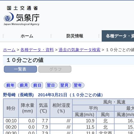
ホーム
防災情報
各種データ・
ホーム
>
各種データ・資料
>
過去の気象データ検索
>
１０分ごとの
１０分ごとの値
野母崎（長崎県) 2014年3月21日（１０分ごとの値）
風向・風速
風向・風速
風向・風速
風向・風速
降水量
降水量
降水量
降水量
気温
気温
気温
気温
相対湿度
相対湿度
相対湿度
相対湿度
時分
時分
時分
時分
平均
平均
平均
平均
最
最
最
最
(mm)
(mm)
(mm)
(mm)
(℃)
(℃)
(℃)
(℃)
(％)
(％)
(％)
(％)
風速(m/s)
風速(m/s)
風速(m/s)
風速(m/s)
風向
風向
風向
風向
風速(m/s
風速(m/s
風速(m/s
風速(m/s
00:10
00:10
00:10
00:10
0.0
0.0
0.0
0.0
7.7
7.7
7.7
7.7
///
///
///
///
10.9
10.9
10.9
10.9
北
北
北
北
16.
16.
16.
16.
00:20
00:20
00:20
00:20
0.0
0.0
0.0
0.0
7.9
7.9
7.9
7.9
///
///
///
///
11.5
11.5
11.5
11.5
北
北
北
北
15.
15.
15.
15.
00:30
00:30
00:30
00:30
0.0
0.0
0.0
0.0
7.9
7.9
7.9
7.9
///
///
///
///
11.8
11.8
11.8
11.8
北北西
北北西
北北西
北北西
18.
18.
18.
18.