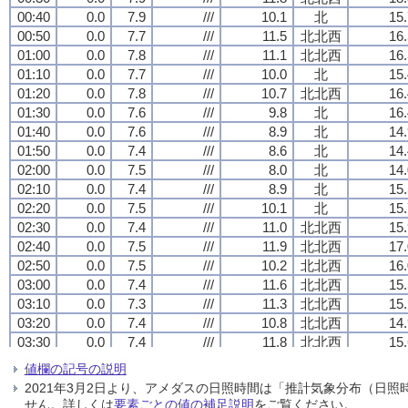
00:40
00:40
00:40
00:40
0.0
0.0
0.0
0.0
7.9
7.9
7.9
7.9
///
///
///
///
10.1
10.1
10.1
10.1
北
北
北
北
15.
15.
15.
15.
00:50
00:50
00:50
00:50
0.0
0.0
0.0
0.0
7.7
7.7
7.7
7.7
///
///
///
///
11.5
11.5
11.5
11.5
北北西
北北西
北北西
北北西
16.
16.
16.
16.
01:00
01:00
01:00
01:00
0.0
0.0
0.0
0.0
7.8
7.8
7.8
7.8
///
///
///
///
11.1
11.1
11.1
11.1
北北西
北北西
北北西
北北西
16.
16.
16.
16.
01:10
01:10
01:10
01:10
0.0
0.0
0.0
0.0
7.7
7.7
7.7
7.7
///
///
///
///
10.0
10.0
10.0
10.0
北
北
北
北
15.
15.
15.
15.
01:20
01:20
01:20
01:20
0.0
0.0
0.0
0.0
7.8
7.8
7.8
7.8
///
///
///
///
10.7
10.7
10.7
10.7
北北西
北北西
北北西
北北西
16.
16.
16.
16.
01:30
01:30
01:30
01:30
0.0
0.0
0.0
0.0
7.6
7.6
7.6
7.6
///
///
///
///
9.8
9.8
9.8
9.8
北
北
北
北
16.
16.
16.
16.
01:40
01:40
01:40
01:40
0.0
0.0
0.0
0.0
7.6
7.6
7.6
7.6
///
///
///
///
8.9
8.9
8.9
8.9
北
北
北
北
14.
14.
14.
14.
01:50
01:50
01:50
01:50
0.0
0.0
0.0
0.0
7.4
7.4
7.4
7.4
///
///
///
///
8.6
8.6
8.6
8.6
北
北
北
北
14.
14.
14.
14.
02:00
02:00
02:00
02:00
0.0
0.0
0.0
0.0
7.5
7.5
7.5
7.5
///
///
///
///
8.0
8.0
8.0
8.0
北
北
北
北
14.
14.
14.
14.
02:10
02:10
02:10
02:10
0.0
0.0
0.0
0.0
7.4
7.4
7.4
7.4
///
///
///
///
8.9
8.9
8.9
8.9
北
北
北
北
15.
15.
15.
15.
02:20
02:20
02:20
02:20
0.0
0.0
0.0
0.0
7.5
7.5
7.5
7.5
///
///
///
///
10.1
10.1
10.1
10.1
北
北
北
北
15.
15.
15.
15.
02:30
02:30
02:30
02:30
0.0
0.0
0.0
0.0
7.4
7.4
7.4
7.4
///
///
///
///
11.0
11.0
11.0
11.0
北北西
北北西
北北西
北北西
15.
15.
15.
15.
02:40
02:40
02:40
02:40
0.0
0.0
0.0
0.0
7.5
7.5
7.5
7.5
///
///
///
///
11.9
11.9
11.9
11.9
北北西
北北西
北北西
北北西
17.
17.
17.
17.
02:50
02:50
02:50
02:50
0.0
0.0
0.0
0.0
7.5
7.5
7.5
7.5
///
///
///
///
10.2
10.2
10.2
10.2
北北西
北北西
北北西
北北西
16.
16.
16.
16.
03:00
03:00
03:00
03:00
0.0
0.0
0.0
0.0
7.4
7.4
7.4
7.4
///
///
///
///
11.6
11.6
11.6
11.6
北北西
北北西
北北西
北北西
15.
15.
15.
15.
03:10
03:10
03:10
03:10
0.0
0.0
0.0
0.0
7.3
7.3
7.3
7.3
///
///
///
///
11.3
11.3
11.3
11.3
北北西
北北西
北北西
北北西
15.
15.
15.
15.
03:20
03:20
03:20
03:20
0.0
0.0
0.0
0.0
7.4
7.4
7.4
7.4
///
///
///
///
10.8
10.8
10.8
10.8
北北西
北北西
北北西
北北西
14.
14.
14.
14.
03:30
03:30
03:30
03:30
0.0
0.0
0.0
0.0
7.4
7.4
7.4
7.4
///
///
///
///
11.8
11.8
11.8
11.8
北北西
北北西
北北西
北北西
15.
15.
15.
15.
03:40
03:40
03:40
03:40
0.0
0.0
0.0
0.0
6.2
6.2
6.2
6.2
///
///
///
///
11.7
11.7
11.7
11.7
北北西
北北西
北北西
北北西
18.
18.
18.
18.
値欄の記号の説明
03:50
03:50
03:50
03:50
0.0
0.0
0.0
0.0
5.8
5.8
5.8
5.8
///
///
///
///
9.7
9.7
9.7
9.7
北北西
北北西
北北西
北北西
12.
12.
12.
12.
2021年3月2日より、アメダスの日照時間は「推計気象分布（日
04:00
04:00
04:00
04:00
0.0
0.0
0.0
0.0
5.7
5.7
5.7
5.7
///
///
///
///
10.9
10.9
10.9
10.9
北北西
北北西
北北西
北北西
14.
14.
14.
14.
せん。詳しくは
要素ごとの値の補足説明
をご覧ください。