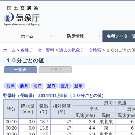
ホーム
防災情報
各種データ・
ホーム
>
各種データ・資料
>
過去の気象データ検索
>
１０分ごとの
１０分ごとの値
野母崎（長崎県) 2014年11月5日（１０分ごとの値）
風向・風速
風向・風速
風向・風速
風向・風速
降水量
降水量
降水量
降水量
気温
気温
気温
気温
相対湿度
相対湿度
相対湿度
相対湿度
時分
時分
時分
時分
平均
平均
平均
平均
最
最
最
最
(mm)
(mm)
(mm)
(mm)
(℃)
(℃)
(℃)
(℃)
(％)
(％)
(％)
(％)
風速(m/s)
風速(m/s)
風速(m/s)
風速(m/s)
風向
風向
風向
風向
風速(m/s
風速(m/s
風速(m/s
風速(m/s
00:10
00:10
00:10
00:10
0.0
0.0
0.0
0.0
13.7
13.7
13.7
13.7
///
///
///
///
3.9
3.9
3.9
3.9
東北東
東北東
東北東
東北東
6
6
6
6
00:20
00:20
00:20
00:20
0.0
0.0
0.0
0.0
13.8
13.8
13.8
13.8
///
///
///
///
4.4
4.4
4.4
4.4
東
東
東
東
6
6
6
6
00:30
00:30
00:30
00:30
0.0
0.0
0.0
0.0
13.5
13.5
13.5
13.5
///
///
///
///
3.9
3.9
3.9
3.9
東北東
東北東
東北東
東北東
5
5
5
5