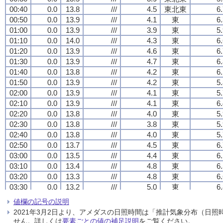
00:40
00:40
00:40
00:40
0.0
0.0
0.0
0.0
13.8
13.8
13.8
13.8
///
///
///
///
4.5
4.5
4.5
4.5
東北東
東北東
東北東
東北東
6
6
6
6
00:50
00:50
00:50
00:50
0.0
0.0
0.0
0.0
13.9
13.9
13.9
13.9
///
///
///
///
4.1
4.1
4.1
4.1
東
東
東
東
6
6
6
6
01:00
01:00
01:00
01:00
0.0
0.0
0.0
0.0
13.9
13.9
13.9
13.9
///
///
///
///
3.9
3.9
3.9
3.9
東
東
東
東
5
5
5
5
01:10
01:10
01:10
01:10
0.0
0.0
0.0
0.0
14.0
14.0
14.0
14.0
///
///
///
///
4.3
4.3
4.3
4.3
東
東
東
東
6
6
6
6
01:20
01:20
01:20
01:20
0.0
0.0
0.0
0.0
13.9
13.9
13.9
13.9
///
///
///
///
4.6
4.6
4.6
4.6
東
東
東
東
6
6
6
6
01:30
01:30
01:30
01:30
0.0
0.0
0.0
0.0
13.9
13.9
13.9
13.9
///
///
///
///
4.7
4.7
4.7
4.7
東
東
東
東
6
6
6
6
01:40
01:40
01:40
01:40
0.0
0.0
0.0
0.0
13.8
13.8
13.8
13.8
///
///
///
///
4.2
4.2
4.2
4.2
東
東
東
東
6
6
6
6
01:50
01:50
01:50
01:50
0.0
0.0
0.0
0.0
13.9
13.9
13.9
13.9
///
///
///
///
4.2
4.2
4.2
4.2
東
東
東
東
5
5
5
5
02:00
02:00
02:00
02:00
0.0
0.0
0.0
0.0
13.9
13.9
13.9
13.9
///
///
///
///
4.1
4.1
4.1
4.1
東
東
東
東
5
5
5
5
02:10
02:10
02:10
02:10
0.0
0.0
0.0
0.0
13.9
13.9
13.9
13.9
///
///
///
///
4.1
4.1
4.1
4.1
東
東
東
東
6
6
6
6
02:20
02:20
02:20
02:20
0.0
0.0
0.0
0.0
13.8
13.8
13.8
13.8
///
///
///
///
4.0
4.0
4.0
4.0
東
東
東
東
5
5
5
5
02:30
02:30
02:30
02:30
0.0
0.0
0.0
0.0
13.8
13.8
13.8
13.8
///
///
///
///
3.8
3.8
3.8
3.8
東
東
東
東
5
5
5
5
02:40
02:40
02:40
02:40
0.0
0.0
0.0
0.0
13.8
13.8
13.8
13.8
///
///
///
///
4.0
4.0
4.0
4.0
東
東
東
東
5
5
5
5
02:50
02:50
02:50
02:50
0.0
0.0
0.0
0.0
13.7
13.7
13.7
13.7
///
///
///
///
4.5
4.5
4.5
4.5
東
東
東
東
6
6
6
6
03:00
03:00
03:00
03:00
0.0
0.0
0.0
0.0
13.5
13.5
13.5
13.5
///
///
///
///
4.4
4.4
4.4
4.4
東
東
東
東
6
6
6
6
03:10
03:10
03:10
03:10
0.0
0.0
0.0
0.0
13.4
13.4
13.4
13.4
///
///
///
///
4.8
4.8
4.8
4.8
東
東
東
東
6
6
6
6
03:20
03:20
03:20
03:20
0.0
0.0
0.0
0.0
13.3
13.3
13.3
13.3
///
///
///
///
4.8
4.8
4.8
4.8
東
東
東
東
6
6
6
6
03:30
03:30
03:30
03:30
0.0
0.0
0.0
0.0
13.2
13.2
13.2
13.2
///
///
///
///
5.0
5.0
5.0
5.0
東
東
東
東
6
6
6
6
03:40
03:40
03:40
03:40
0.0
0.0
0.0
0.0
13.3
13.3
13.3
13.3
///
///
///
///
4.6
4.6
4.6
4.6
東
東
東
東
7
7
7
7
値欄の記号の説明
03:50
03:50
03:50
03:50
0.0
0.0
0.0
0.0
13.4
13.4
13.4
13.4
///
///
///
///
4.7
4.7
4.7
4.7
東
東
東
東
6
6
6
6
2021年3月2日より、アメダスの日照時間は「推計気象分布（日
04:00
04:00
04:00
04:00
0.0
0.0
0.0
0.0
13.2
13.2
13.2
13.2
///
///
///
///
4.4
4.4
4.4
4.4
東
東
東
東
6
6
6
6
せん。詳しくは
要素ごとの値の補足説明
をご覧ください。