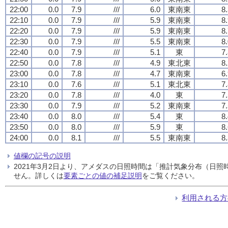
22:00
0.0
7.9
///
6.0
東南東
8
22:10
0.0
7.9
///
5.9
東南東
8
22:20
0.0
7.9
///
5.9
東南東
8
22:30
0.0
7.9
///
5.5
東南東
8
22:40
0.0
7.9
///
5.1
東
7
22:50
0.0
7.8
///
4.9
東北東
8
23:00
0.0
7.8
///
4.7
東南東
6
23:10
0.0
7.6
///
5.1
東北東
7
23:20
0.0
7.8
///
4.0
東
7
23:30
0.0
7.9
///
5.2
東南東
7
23:40
0.0
8.0
///
5.4
東
8
23:50
0.0
8.0
///
5.9
東
8
24:00
0.0
8.1
///
5.5
東南東
8
値欄の記号の説明
2021年3月2日より、アメダスの日照時間は「推計気象分布（日
せん。詳しくは
要素ごとの値の補足説明
をご覧ください。
利用される方