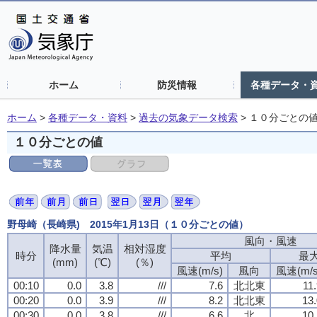
ホーム
防災情報
各種データ・
ホーム
>
各種データ・資料
>
過去の気象データ検索
>
１０分ごとの
１０分ごとの値
野母崎（長崎県) 2015年1月13日（１０分ごとの値）
風向・風速
降水量
気温
相対湿度
時分
平均
最
(mm)
(℃)
(％)
風速(m/s)
風向
風速(m/s
00:10
0.0
3.8
///
7.6
北北東
11
00:20
0.0
3.9
///
8.2
北北東
13.
00:30
0.0
3.8
///
6.6
北
10.