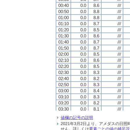
00:40
00:40
00:40
00:40
0.0
0.0
0.0
0.0
8.6
8.6
8.6
8.6
///
///
///
///
00:50
00:50
00:50
00:50
0.0
0.0
0.0
0.0
8.8
8.8
8.8
8.8
///
///
///
///
01:00
01:00
01:00
01:00
0.0
0.0
0.0
0.0
8.8
8.8
8.8
8.8
///
///
///
///
01:10
01:10
01:10
01:10
0.0
0.0
0.0
0.0
8.7
8.7
8.7
8.7
///
///
///
///
01:20
01:20
01:20
01:20
0.0
0.0
0.0
0.0
8.5
8.5
8.5
8.5
///
///
///
///
01:30
01:30
01:30
01:30
0.0
0.0
0.0
0.0
8.6
8.6
8.6
8.6
///
///
///
///
01:40
01:40
01:40
01:40
0.0
0.0
0.0
0.0
8.7
8.7
8.7
8.7
///
///
///
///
01:50
01:50
01:50
01:50
0.0
0.0
0.0
0.0
8.7
8.7
8.7
8.7
///
///
///
///
02:00
02:00
02:00
02:00
0.0
0.0
0.0
0.0
8.5
8.5
8.5
8.5
///
///
///
///
02:10
02:10
02:10
02:10
0.0
0.0
0.0
0.0
8.6
8.6
8.6
8.6
///
///
///
///
02:20
02:20
02:20
02:20
0.0
0.0
0.0
0.0
8.5
8.5
8.5
8.5
///
///
///
///
02:30
02:30
02:30
02:30
0.0
0.0
0.0
0.0
8.3
8.3
8.3
8.3
///
///
///
///
02:40
02:40
02:40
02:40
0.0
0.0
0.0
0.0
8.2
8.2
8.2
8.2
///
///
///
///
02:50
02:50
02:50
02:50
0.0
0.0
0.0
0.0
8.3
8.3
8.3
8.3
///
///
///
///
03:00
03:00
03:00
03:00
0.0
0.0
0.0
0.0
8.4
8.4
8.4
8.4
///
///
///
///
03:10
03:10
03:10
03:10
0.0
0.0
0.0
0.0
8.3
8.3
8.3
8.3
///
///
///
///
03:20
03:20
03:20
03:20
0.0
0.0
0.0
0.0
8.2
8.2
8.2
8.2
///
///
///
///
03:30
03:30
03:30
03:30
0.0
0.0
0.0
0.0
8.1
8.1
8.1
8.1
///
///
///
///
03:40
03:40
03:40
03:40
0.0
0.0
0.0
0.0
8.1
8.1
8.1
8.1
///
///
///
///
値欄の記号の説明
03:50
03:50
03:50
03:50
0.0
0.0
0.0
0.0
8.1
8.1
8.1
8.1
///
///
///
///
2021年3月2日より、アメダスの
04:00
04:00
04:00
04:00
0.0
0.0
0.0
0.0
8.2
8.2
8.2
8.2
///
///
///
///
せん。詳しくは
要素ごとの値の補足説