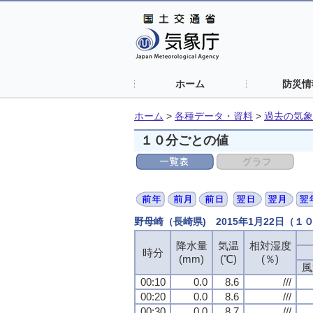
ホーム
防災情
ホーム
>
各種データ・資料
>
過去の気象
１０分ごとの値
野母崎（長崎県) 2015年1月22日（１
降水量
降水量
降水量
降水量
気温
気温
気温
気温
相対湿度
相対湿度
相対湿度
相対湿度
時分
時分
時分
時分
(mm)
(mm)
(mm)
(mm)
(℃)
(℃)
(℃)
(℃)
(％)
(％)
(％)
(％)
風
風
風
風
00:10
00:10
00:10
00:10
0.0
0.0
0.0
0.0
8.6
8.6
8.6
8.6
///
///
///
///
00:20
00:20
00:20
00:20
0.0
0.0
0.0
0.0
8.6
8.6
8.6
8.6
///
///
///
///
00:30
00:30
00:30
00:30
0.0
0.0
0.0
0.0
8.7
8.7
8.7
8.7
///
///
///
///