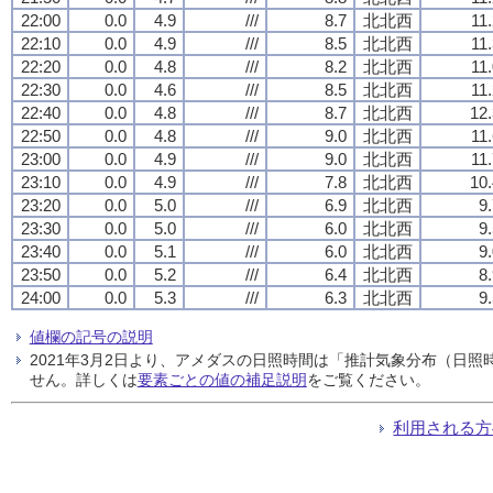
22:00
0.0
4.9
///
8.7
北北西
11
22:10
0.0
4.9
///
8.5
北北西
11
22:20
0.0
4.8
///
8.2
北北西
11
22:30
0.0
4.6
///
8.5
北北西
11
22:40
0.0
4.8
///
8.7
北北西
12.
22:50
0.0
4.8
///
9.0
北北西
11
23:00
0.0
4.9
///
9.0
北北西
11
23:10
0.0
4.9
///
7.8
北北西
10.
23:20
0.0
5.0
///
6.9
北北西
9
23:30
0.0
5.0
///
6.0
北北西
9
23:40
0.0
5.1
///
6.0
北北西
9
23:50
0.0
5.2
///
6.4
北北西
8
24:00
0.0
5.3
///
6.3
北北西
9
値欄の記号の説明
2021年3月2日より、アメダスの日照時間は「推計気象分布（日
せん。詳しくは
要素ごとの値の補足説明
をご覧ください。
利用される方