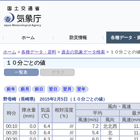
ホーム
防災情報
各種データ・
ホーム
>
各種データ・資料
>
過去の気象データ検索
>
１０分ごとの
１０分ごとの値
野母崎（長崎県) 2015年2月5日（１０分ごとの値）
風向・風速
降水量
気温
相対湿度
時分
平均
最
(mm)
(℃)
(％)
風速(m/s)
風向
風速(m/s
00:10
0.0
6.4
///
7.2
北北西
11
00:20
0.0
6.4
///
5.4
北
11
00:30
0.0
6.3
///
6.0
北
11