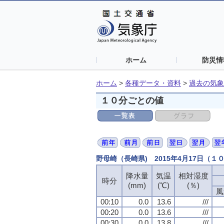
ホーム
防災情
ホーム
>
各種データ・資料
>
過去の気象
１０分ごとの値
野母崎（長崎県) 2015年4月17日（１
降水量
降水量
降水量
降水量
気温
気温
気温
気温
相対湿度
相対湿度
相対湿度
相対湿度
時分
時分
時分
時分
(mm)
(mm)
(mm)
(mm)
(℃)
(℃)
(℃)
(℃)
(％)
(％)
(％)
(％)
風
風
風
風
00:10
00:10
00:10
00:10
0.0
0.0
0.0
0.0
13.6
13.6
13.6
13.6
///
///
///
///
00:20
00:20
00:20
00:20
0.0
0.0
0.0
0.0
13.6
13.6
13.6
13.6
///
///
///
///
00:30
00:30
00:30
00:30
0.0
0.0
0.0
0.0
13.8
13.8
13.8
13.8
///
///
///
///