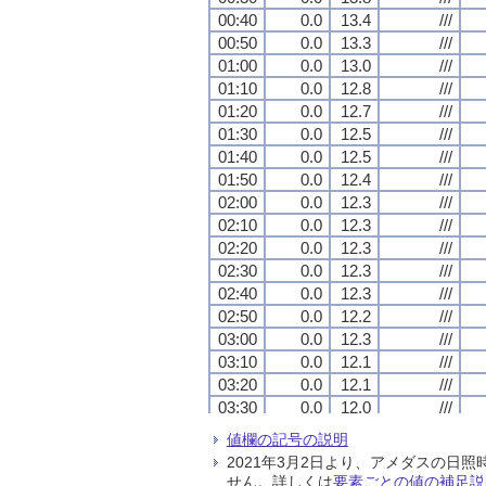
00:40
00:40
00:40
00:40
0.0
0.0
0.0
0.0
13.4
13.4
13.4
13.4
///
///
///
///
00:50
00:50
00:50
00:50
0.0
0.0
0.0
0.0
13.3
13.3
13.3
13.3
///
///
///
///
01:00
01:00
01:00
01:00
0.0
0.0
0.0
0.0
13.0
13.0
13.0
13.0
///
///
///
///
01:10
01:10
01:10
01:10
0.0
0.0
0.0
0.0
12.8
12.8
12.8
12.8
///
///
///
///
01:20
01:20
01:20
01:20
0.0
0.0
0.0
0.0
12.7
12.7
12.7
12.7
///
///
///
///
01:30
01:30
01:30
01:30
0.0
0.0
0.0
0.0
12.5
12.5
12.5
12.5
///
///
///
///
01:40
01:40
01:40
01:40
0.0
0.0
0.0
0.0
12.5
12.5
12.5
12.5
///
///
///
///
01:50
01:50
01:50
01:50
0.0
0.0
0.0
0.0
12.4
12.4
12.4
12.4
///
///
///
///
02:00
02:00
02:00
02:00
0.0
0.0
0.0
0.0
12.3
12.3
12.3
12.3
///
///
///
///
02:10
02:10
02:10
02:10
0.0
0.0
0.0
0.0
12.3
12.3
12.3
12.3
///
///
///
///
02:20
02:20
02:20
02:20
0.0
0.0
0.0
0.0
12.3
12.3
12.3
12.3
///
///
///
///
02:30
02:30
02:30
02:30
0.0
0.0
0.0
0.0
12.3
12.3
12.3
12.3
///
///
///
///
02:40
02:40
02:40
02:40
0.0
0.0
0.0
0.0
12.3
12.3
12.3
12.3
///
///
///
///
02:50
02:50
02:50
02:50
0.0
0.0
0.0
0.0
12.2
12.2
12.2
12.2
///
///
///
///
03:00
03:00
03:00
03:00
0.0
0.0
0.0
0.0
12.3
12.3
12.3
12.3
///
///
///
///
03:10
03:10
03:10
03:10
0.0
0.0
0.0
0.0
12.1
12.1
12.1
12.1
///
///
///
///
03:20
03:20
03:20
03:20
0.0
0.0
0.0
0.0
12.1
12.1
12.1
12.1
///
///
///
///
03:30
03:30
03:30
03:30
0.0
0.0
0.0
0.0
12.0
12.0
12.0
12.0
///
///
///
///
03:40
03:40
03:40
03:40
0.0
0.0
0.0
0.0
11.9
11.9
11.9
11.9
///
///
///
///
値欄の記号の説明
03:50
03:50
03:50
03:50
0.0
0.0
0.0
0.0
11.7
11.7
11.7
11.7
///
///
///
///
2021年3月2日より、アメダスの
04:00
04:00
04:00
04:00
0.0
0.0
0.0
0.0
11.6
11.6
11.6
11.6
///
///
///
///
せん。詳しくは
要素ごとの値の補足説