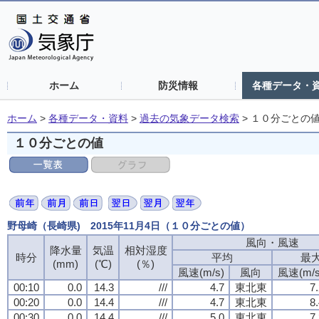
ホーム
防災情報
各種データ・
ホーム
>
各種データ・資料
>
過去の気象データ検索
>
１０分ごとの
１０分ごとの値
野母崎（長崎県) 2015年11月4日（１０分ごとの値）
風向・風速
風向・風速
風向・風速
風向・風速
降水量
降水量
降水量
降水量
気温
気温
気温
気温
相対湿度
相対湿度
相対湿度
相対湿度
時分
時分
時分
時分
平均
平均
平均
平均
最
最
最
最
(mm)
(mm)
(mm)
(mm)
(℃)
(℃)
(℃)
(℃)
(％)
(％)
(％)
(％)
風速(m/s)
風速(m/s)
風速(m/s)
風速(m/s)
風向
風向
風向
風向
風速(m/s
風速(m/s
風速(m/s
風速(m/s
00:10
00:10
00:10
00:10
0.0
0.0
0.0
0.0
14.3
14.3
14.3
14.3
///
///
///
///
4.7
4.7
4.7
4.7
東北東
東北東
東北東
東北東
7
7
7
7
00:20
00:20
00:20
00:20
0.0
0.0
0.0
0.0
14.4
14.4
14.4
14.4
///
///
///
///
4.7
4.7
4.7
4.7
東北東
東北東
東北東
東北東
8
8
8
8
00:30
00:30
00:30
00:30
0.0
0.0
0.0
0.0
14.4
14.4
14.4
14.4
///
///
///
///
5.0
5.0
5.0
5.0
東北東
東北東
東北東
東北東
7
7
7
7