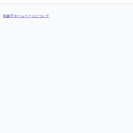
気象庁ホームページについて