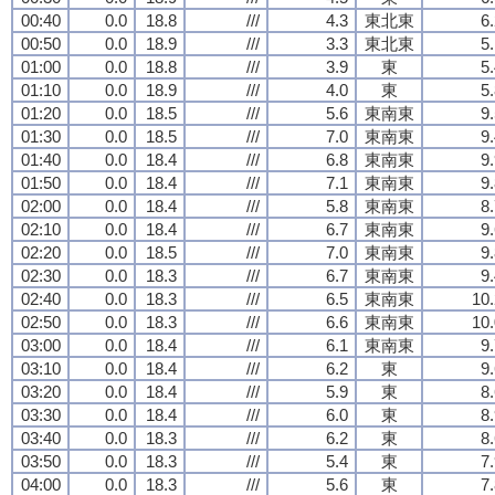
00:40
0.0
18.8
///
4.3
東北東
6
00:50
0.0
18.9
///
3.3
東北東
5
01:00
0.0
18.8
///
3.9
東
5
01:10
0.0
18.9
///
4.0
東
5
01:20
0.0
18.5
///
5.6
東南東
9
01:30
0.0
18.5
///
7.0
東南東
9
01:40
0.0
18.4
///
6.8
東南東
9
01:50
0.0
18.4
///
7.1
東南東
9
02:00
0.0
18.4
///
5.8
東南東
8
02:10
0.0
18.4
///
6.7
東南東
9
02:20
0.0
18.5
///
7.0
東南東
9
02:30
0.0
18.3
///
6.7
東南東
9
02:40
0.0
18.3
///
6.5
東南東
10.
02:50
0.0
18.3
///
6.6
東南東
10.
03:00
0.0
18.4
///
6.1
東南東
9
03:10
0.0
18.4
///
6.2
東
9
03:20
0.0
18.4
///
5.9
東
8
03:30
0.0
18.4
///
6.0
東
8
03:40
0.0
18.3
///
6.2
東
8
03:50
0.0
18.3
///
5.4
東
7
04:00
0.0
18.3
///
5.6
東
7