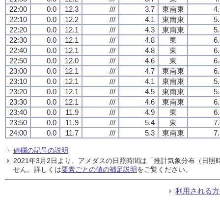
22:00
0.0
12.3
///
3.7
東南東
4
22:10
0.0
12.2
///
4.1
東南東
5
22:20
0.0
12.1
///
4.3
東南東
5
22:30
0.0
12.1
///
4.8
東
6
22:40
0.0
12.1
///
4.8
東
6
22:50
0.0
12.0
///
4.6
東
6
23:00
0.0
12.1
///
4.7
東南東
6
23:10
0.0
12.1
///
4.1
東南東
5
23:20
0.0
12.1
///
4.5
東南東
5
23:30
0.0
12.1
///
4.6
東南東
6
23:40
0.0
11.9
///
4.9
東
6
23:50
0.0
11.9
///
5.4
東
7
24:00
0.0
11.7
///
5.3
東南東
7
値欄の記号の説明
2021年3月2日より、アメダスの日照時間は「推計気象分布（日
せん。詳しくは
要素ごとの値の補足説明
をご覧ください。
利用される方