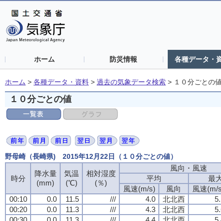
ホーム
防災情報
各種データ・
ホーム
>
各種データ・資料
>
過去の気象データ検索
>
１０分ごとの
１０分ごとの値
野母崎（長崎県) 2015年12月22日（１０分ごとの値）
風向・風速
降水量
気温
相対湿度
時分
平均
最
(mm)
(℃)
(％)
風速(m/s)
風向
風速(m/s
00:10
0.0
11.5
///
4.0
北北西
5
00:20
0.0
11.3
///
4.3
北北西
5
00:30
0.0
11.3
///
4.4
北北西
5