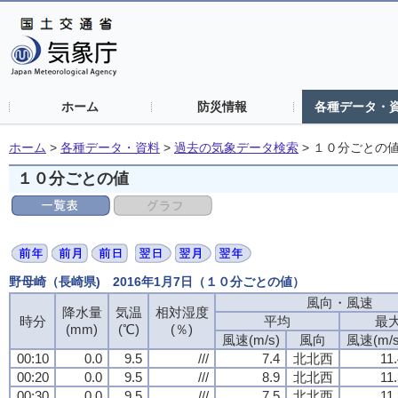
ホーム
防災情報
各種データ・
ホーム
>
各種データ・資料
>
過去の気象データ検索
>
１０分ごとの
１０分ごとの値
野母崎（長崎県) 2016年1月7日（１０分ごとの値）
風向・風速
風向・風速
風向・風速
風向・風速
降水量
降水量
降水量
降水量
気温
気温
気温
気温
相対湿度
相対湿度
相対湿度
相対湿度
時分
時分
時分
時分
平均
平均
平均
平均
最
最
最
最
(mm)
(mm)
(mm)
(mm)
(℃)
(℃)
(℃)
(℃)
(％)
(％)
(％)
(％)
風速(m/s)
風速(m/s)
風速(m/s)
風速(m/s)
風向
風向
風向
風向
風速(m/s
風速(m/s
風速(m/s
風速(m/s
00:10
00:10
00:10
00:10
0.0
0.0
0.0
0.0
9.5
9.5
9.5
9.5
///
///
///
///
7.4
7.4
7.4
7.4
北北西
北北西
北北西
北北西
11
11
11
11
00:20
00:20
00:20
00:20
0.0
0.0
0.0
0.0
9.5
9.5
9.5
9.5
///
///
///
///
8.9
8.9
8.9
8.9
北北西
北北西
北北西
北北西
11
11
11
11
00:30
00:30
00:30
00:30
0.0
0.0
0.0
0.0
9.5
9.5
9.5
9.5
///
///
///
///
7.5
7.5
7.5
7.5
北北西
北北西
北北西
北北西
11
11
11
11