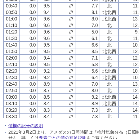
00:40
00:40
00:40
00:40
0.0
0.0
0.0
0.0
9.5
9.5
9.5
9.5
///
///
///
///
7.7
7.7
7.7
7.7
北
北
北
北
11
11
11
11
00:50
00:50
00:50
00:50
0.0
0.0
0.0
0.0
9.4
9.4
9.4
9.4
///
///
///
///
8.1
8.1
8.1
8.1
北北西
北北西
北北西
北北西
11
11
11
11
01:00
01:00
01:00
01:00
0.0
0.0
0.0
0.0
9.6
9.6
9.6
9.6
///
///
///
///
8.0
8.0
8.0
8.0
北北西
北北西
北北西
北北西
13.
13.
13.
13.
01:10
01:10
01:10
01:10
0.0
0.0
0.0
0.0
9.6
9.6
9.6
9.6
///
///
///
///
7.0
7.0
7.0
7.0
北
北
北
北
12.
12.
12.
12.
01:20
01:20
01:20
01:20
0.0
0.0
0.0
0.0
9.6
9.6
9.6
9.6
///
///
///
///
5.0
5.0
5.0
5.0
北
北
北
北
9
9
9
9
01:30
01:30
01:30
01:30
0.0
0.0
0.0
0.0
9.6
9.6
9.6
9.6
///
///
///
///
6.1
6.1
6.1
6.1
北
北
北
北
11
11
11
11
01:40
01:40
01:40
01:40
0.0
0.0
0.0
0.0
9.5
9.5
9.5
9.5
///
///
///
///
6.6
6.6
6.6
6.6
北
北
北
北
10.
10.
10.
10.
01:50
01:50
01:50
01:50
0.0
0.0
0.0
0.0
9.5
9.5
9.5
9.5
///
///
///
///
8.5
8.5
8.5
8.5
北北西
北北西
北北西
北北西
12.
12.
12.
12.
02:00
02:00
02:00
02:00
0.0
0.0
0.0
0.0
9.4
9.4
9.4
9.4
///
///
///
///
7.1
7.1
7.1
7.1
北
北
北
北
12.
12.
12.
12.
02:10
02:10
02:10
02:10
0.0
0.0
0.0
0.0
9.5
9.5
9.5
9.5
///
///
///
///
5.8
5.8
5.8
5.8
北
北
北
北
12.
12.
12.
12.
02:20
02:20
02:20
02:20
0.0
0.0
0.0
0.0
9.2
9.2
9.2
9.2
///
///
///
///
5.6
5.6
5.6
5.6
北北西
北北西
北北西
北北西
10.
10.
10.
10.
02:30
02:30
02:30
02:30
0.0
0.0
0.0
0.0
9.2
9.2
9.2
9.2
///
///
///
///
6.4
6.4
6.4
6.4
北北西
北北西
北北西
北北西
10.
10.
10.
10.
02:40
02:40
02:40
02:40
0.0
0.0
0.0
0.0
8.9
8.9
8.9
8.9
///
///
///
///
7.0
7.0
7.0
7.0
北
北
北
北
13.
13.
13.
13.
02:50
02:50
02:50
02:50
0.0
0.0
0.0
0.0
8.7
8.7
8.7
8.7
///
///
///
///
8.0
8.0
8.0
8.0
北
北
北
北
12.
12.
12.
12.
03:00
03:00
03:00
03:00
0.0
0.0
0.0
0.0
8.5
8.5
8.5
8.5
///
///
///
///
9.2
9.2
9.2
9.2
北北西
北北西
北北西
北北西
14.
14.
14.
14.
03:10
03:10
03:10
03:10
0.0
0.0
0.0
0.0
8.4
8.4
8.4
8.4
///
///
///
///
8.9
8.9
8.9
8.9
北北西
北北西
北北西
北北西
14.
14.
14.
14.
03:20
03:20
03:20
03:20
0.0
0.0
0.0
0.0
8.3
8.3
8.3
8.3
///
///
///
///
7.3
7.3
7.3
7.3
北
北
北
北
14.
14.
14.
14.
03:30
03:30
03:30
03:30
0.0
0.0
0.0
0.0
8.4
8.4
8.4
8.4
///
///
///
///
7.3
7.3
7.3
7.3
北
北
北
北
11
11
11
11
03:40
03:40
03:40
03:40
0.0
0.0
0.0
0.0
8.2
8.2
8.2
8.2
///
///
///
///
6.6
6.6
6.6
6.6
北
北
北
北
13.
13.
13.
13.
値欄の記号の説明
03:50
03:50
03:50
03:50
0.0
0.0
0.0
0.0
8.4
8.4
8.4
8.4
///
///
///
///
6.5
6.5
6.5
6.5
北
北
北
北
12.
12.
12.
12.
2021年3月2日より、アメダスの日照時間は「推計気象分布（日
04:00
04:00
04:00
04:00
0.0
0.0
0.0
0.0
8.2
8.2
8.2
8.2
///
///
///
///
7.9
7.9
7.9
7.9
北
北
北
北
14.
14.
14.
14.
せん。詳しくは
要素ごとの値の補足説明
をご覧ください。