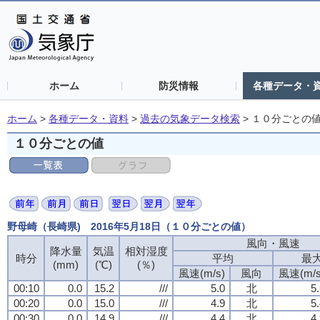
ホーム
防災情報
各種データ・
ホーム
>
各種データ・資料
>
過去の気象データ検索
>
１０分ごとの
１０分ごとの値
野母崎（長崎県) 2016年5月18日（１０分ごとの値）
風向・風速
風向・風速
風向・風速
風向・風速
降水量
降水量
降水量
降水量
気温
気温
気温
気温
相対湿度
相対湿度
相対湿度
相対湿度
時分
時分
時分
時分
平均
平均
平均
平均
最
最
最
最
(mm)
(mm)
(mm)
(mm)
(℃)
(℃)
(℃)
(℃)
(％)
(％)
(％)
(％)
風速(m/s)
風速(m/s)
風速(m/s)
風速(m/s)
風向
風向
風向
風向
風速(m/s
風速(m/s
風速(m/s
風速(m/s
00:10
00:10
00:10
00:10
0.0
0.0
0.0
0.0
15.2
15.2
15.2
15.2
///
///
///
///
5.0
5.0
5.0
5.0
北
北
北
北
5
5
5
5
00:20
00:20
00:20
00:20
0.0
0.0
0.0
0.0
15.0
15.0
15.0
15.0
///
///
///
///
4.9
4.9
4.9
4.9
北
北
北
北
5
5
5
5
00:30
00:30
00:30
00:30
0.0
0.0
0.0
0.0
14.9
14.9
14.9
14.9
///
///
///
///
4.4
4.4
4.4
4.4
北
北
北
北
4
4
4
4