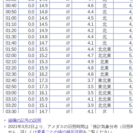
00:40
00:40
00:40
00:40
0.0
0.0
0.0
0.0
14.9
14.9
14.9
14.9
///
///
///
///
4.6
4.6
4.6
4.6
北
北
北
北
4
4
4
4
00:50
00:50
00:50
00:50
0.0
0.0
0.0
0.0
14.8
14.8
14.8
14.8
///
///
///
///
4.4
4.4
4.4
4.4
北
北
北
北
4
4
4
4
01:00
01:00
01:00
01:00
0.0
0.0
0.0
0.0
14.6
14.6
14.6
14.6
///
///
///
///
4.5
4.5
4.5
4.5
北
北
北
北
4
4
4
4
01:10
01:10
01:10
01:10
0.0
0.0
0.0
0.0
14.5
14.5
14.5
14.5
///
///
///
///
4.1
4.1
4.1
4.1
北
北
北
北
4
4
4
4
01:20
01:20
01:20
01:20
0.0
0.0
0.0
0.0
14.9
14.9
14.9
14.9
///
///
///
///
4.2
4.2
4.2
4.2
北
北
北
北
4
4
4
4
01:30
01:30
01:30
01:30
0.0
0.0
0.0
0.0
14.8
14.8
14.8
14.8
///
///
///
///
4.4
4.4
4.4
4.4
北
北
北
北
4
4
4
4
01:40
01:40
01:40
01:40
0.0
0.0
0.0
0.0
14.7
14.7
14.7
14.7
///
///
///
///
4.1
4.1
4.1
4.1
北
北
北
北
4
4
4
4
01:50
01:50
01:50
01:50
0.0
0.0
0.0
0.0
15.5
15.5
15.5
15.5
///
///
///
///
4.4
4.4
4.4
4.4
北北東
北北東
北北東
北北東
5
5
5
5
02:00
02:00
02:00
02:00
0.0
0.0
0.0
0.0
15.2
15.2
15.2
15.2
///
///
///
///
4.7
4.7
4.7
4.7
北北東
北北東
北北東
北北東
5
5
5
5
02:10
02:10
02:10
02:10
0.0
0.0
0.0
0.0
15.3
15.3
15.3
15.3
///
///
///
///
4.9
4.9
4.9
4.9
北東
北東
北東
北東
5
5
5
5
02:20
02:20
02:20
02:20
0.0
0.0
0.0
0.0
15.9
15.9
15.9
15.9
///
///
///
///
4.8
4.8
4.8
4.8
北東
北東
北東
北東
6
6
6
6
02:30
02:30
02:30
02:30
0.0
0.0
0.0
0.0
16.2
16.2
16.2
16.2
///
///
///
///
4.8
4.8
4.8
4.8
北東
北東
北東
北東
6
6
6
6
02:40
02:40
02:40
02:40
0.0
0.0
0.0
0.0
17.3
17.3
17.3
17.3
///
///
///
///
3.7
3.7
3.7
3.7
東北東
東北東
東北東
東北東
5
5
5
5
02:50
02:50
02:50
02:50
0.0
0.0
0.0
0.0
17.3
17.3
17.3
17.3
///
///
///
///
3.5
3.5
3.5
3.5
東北東
東北東
東北東
東北東
4
4
4
4
03:00
03:00
03:00
03:00
0.0
0.0
0.0
0.0
16.1
16.1
16.1
16.1
///
///
///
///
3.5
3.5
3.5
3.5
北北東
北北東
北北東
北北東
5
5
5
5
03:10
03:10
03:10
03:10
0.0
0.0
0.0
0.0
15.9
15.9
15.9
15.9
///
///
///
///
4.1
4.1
4.1
4.1
北北東
北北東
北北東
北北東
5
5
5
5
03:20
03:20
03:20
03:20
0.0
0.0
0.0
0.0
15.1
15.1
15.1
15.1
///
///
///
///
3.9
3.9
3.9
3.9
北北東
北北東
北北東
北北東
5
5
5
5
03:30
03:30
03:30
03:30
0.0
0.0
0.0
0.0
14.7
14.7
14.7
14.7
///
///
///
///
4.1
4.1
4.1
4.1
北
北
北
北
5
5
5
5
03:40
03:40
03:40
03:40
0.0
0.0
0.0
0.0
14.8
14.8
14.8
14.8
///
///
///
///
3.8
3.8
3.8
3.8
北北東
北北東
北北東
北北東
4
4
4
4
値欄の記号の説明
03:50
03:50
03:50
03:50
0.0
0.0
0.0
0.0
14.4
14.4
14.4
14.4
///
///
///
///
3.5
3.5
3.5
3.5
北
北
北
北
4
4
4
4
2021年3月2日より、アメダスの日照時間は「推計気象分布（日
04:00
04:00
04:00
04:00
0.0
0.0
0.0
0.0
14.7
14.7
14.7
14.7
///
///
///
///
3.4
3.4
3.4
3.4
北北東
北北東
北北東
北北東
4
4
4
4
せん。詳しくは
要素ごとの値の補足説明
をご覧ください。