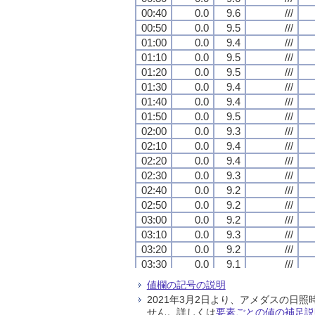
00:40
00:40
00:40
00:40
0.0
0.0
0.0
0.0
9.6
9.6
9.6
9.6
///
///
///
///
00:50
00:50
00:50
00:50
0.0
0.0
0.0
0.0
9.5
9.5
9.5
9.5
///
///
///
///
01:00
01:00
01:00
01:00
0.0
0.0
0.0
0.0
9.4
9.4
9.4
9.4
///
///
///
///
01:10
01:10
01:10
01:10
0.0
0.0
0.0
0.0
9.5
9.5
9.5
9.5
///
///
///
///
01:20
01:20
01:20
01:20
0.0
0.0
0.0
0.0
9.5
9.5
9.5
9.5
///
///
///
///
01:30
01:30
01:30
01:30
0.0
0.0
0.0
0.0
9.4
9.4
9.4
9.4
///
///
///
///
01:40
01:40
01:40
01:40
0.0
0.0
0.0
0.0
9.4
9.4
9.4
9.4
///
///
///
///
01:50
01:50
01:50
01:50
0.0
0.0
0.0
0.0
9.5
9.5
9.5
9.5
///
///
///
///
02:00
02:00
02:00
02:00
0.0
0.0
0.0
0.0
9.3
9.3
9.3
9.3
///
///
///
///
02:10
02:10
02:10
02:10
0.0
0.0
0.0
0.0
9.4
9.4
9.4
9.4
///
///
///
///
02:20
02:20
02:20
02:20
0.0
0.0
0.0
0.0
9.4
9.4
9.4
9.4
///
///
///
///
02:30
02:30
02:30
02:30
0.0
0.0
0.0
0.0
9.3
9.3
9.3
9.3
///
///
///
///
02:40
02:40
02:40
02:40
0.0
0.0
0.0
0.0
9.2
9.2
9.2
9.2
///
///
///
///
02:50
02:50
02:50
02:50
0.0
0.0
0.0
0.0
9.2
9.2
9.2
9.2
///
///
///
///
03:00
03:00
03:00
03:00
0.0
0.0
0.0
0.0
9.2
9.2
9.2
9.2
///
///
///
///
03:10
03:10
03:10
03:10
0.0
0.0
0.0
0.0
9.3
9.3
9.3
9.3
///
///
///
///
03:20
03:20
03:20
03:20
0.0
0.0
0.0
0.0
9.2
9.2
9.2
9.2
///
///
///
///
03:30
03:30
03:30
03:30
0.0
0.0
0.0
0.0
9.1
9.1
9.1
9.1
///
///
///
///
03:40
03:40
03:40
03:40
0.0
0.0
0.0
0.0
9.1
9.1
9.1
9.1
///
///
///
///
値欄の記号の説明
03:50
03:50
03:50
03:50
0.0
0.0
0.0
0.0
8.9
8.9
8.9
8.9
///
///
///
///
2021年3月2日より、アメダスの
04:00
04:00
04:00
04:00
0.0
0.0
0.0
0.0
8.9
8.9
8.9
8.9
///
///
///
///
せん。詳しくは
要素ごとの値の補足説