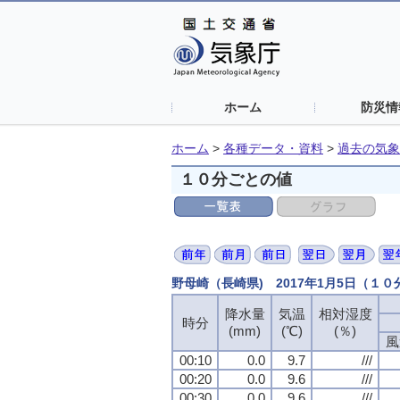
ホーム
防災情
ホーム
>
各種データ・資料
>
過去の気象
１０分ごとの値
野母崎（長崎県) 2017年1月5日（１
降水量
降水量
降水量
降水量
気温
気温
気温
気温
相対湿度
相対湿度
相対湿度
相対湿度
時分
時分
時分
時分
(mm)
(mm)
(mm)
(mm)
(℃)
(℃)
(℃)
(℃)
(％)
(％)
(％)
(％)
風
風
風
風
00:10
00:10
00:10
00:10
0.0
0.0
0.0
0.0
9.7
9.7
9.7
9.7
///
///
///
///
00:20
00:20
00:20
00:20
0.0
0.0
0.0
0.0
9.6
9.6
9.6
9.6
///
///
///
///
00:30
00:30
00:30
00:30
0.0
0.0
0.0
0.0
9.6
9.6
9.6
9.6
///
///
///
///