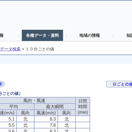
報
各種データ・資料
地域の情報
知
データ検索
>
１０分ごとの値
０分ごとの値）
風向・風速
風向・風速
風向・風速
風向・風速
日照
日照
日照
日照
平均
平均
平均
平均
最大瞬間
最大瞬間
最大瞬間
最大瞬間
時間
時間
時間
時間
(min)
(min)
(min)
(min)
速(m/s)
速(m/s)
速(m/s)
速(m/s)
風向
風向
風向
風向
風速(m/s)
風速(m/s)
風速(m/s)
風速(m/s)
風向
風向
風向
風向
5.1
5.1
5.1
5.1
北
北
北
北
8.3
8.3
8.3
8.3
北
北
北
北
5.5
5.5
5.5
5.5
北
北
北
北
7.8
7.8
7.8
7.8
北
北
北
北
5.6
5.6
5.6
5.6
北
北
北
北
8.3
8.3
8.3
8.3
北
北
北
北