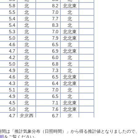
5.8
5.8
5.8
5.8
北
北
北
北
8.2
8.2
8.2
8.2
北北東
北北東
北北東
北北東
5.5
5.5
5.5
5.5
北
北
北
北
7.0
7.0
7.0
7.0
北
北
北
北
5.4
5.4
5.4
5.4
北
北
北
北
7.7
7.7
7.7
7.7
北
北
北
北
5.4
5.4
5.4
5.4
北
北
北
北
8.3
8.3
8.3
8.3
北
北
北
北
5.3
5.3
5.3
5.3
北
北
北
北
7.0
7.0
7.0
7.0
北北東
北北東
北北東
北北東
5.0
5.0
5.0
5.0
北
北
北
北
7.9
7.9
7.9
7.9
北北東
北北東
北北東
北北東
4.6
4.6
4.6
4.6
北
北
北
北
6.5
6.5
6.5
6.5
北
北
北
北
4.7
4.7
4.7
4.7
北
北
北
北
6.9
6.9
6.9
6.9
北北東
北北東
北北東
北北東
4.2
4.2
4.2
4.2
北
北
北
北
6.0
6.0
6.0
6.0
北
北
北
北
5.0
5.0
5.0
5.0
北
北
北
北
6.8
6.8
6.8
6.8
北
北
北
北
4.9
4.9
4.9
4.9
北
北
北
北
7.3
7.3
7.3
7.3
北
北
北
北
4.6
4.6
4.6
4.6
北
北
北
北
6.5
6.5
6.5
6.5
北北東
北北東
北北東
北北東
4.3
4.3
4.3
4.3
北
北
北
北
6.4
6.4
6.4
6.4
北北東
北北東
北北東
北北東
5.1
5.1
5.1
5.1
北
北
北
北
7.0
7.0
7.0
7.0
北
北
北
北
4.9
4.9
4.9
4.9
北
北
北
北
6.5
6.5
6.5
6.5
北
北
北
北
4.5
4.5
4.5
4.5
北
北
北
北
7.1
7.1
7.1
7.1
北北東
北北東
北北東
北北東
5.0
5.0
5.0
5.0
北
北
北
北
7.6
7.6
7.6
7.6
北北東
北北東
北北東
北北東
4.7
4.7
4.7
4.7
北北西
北北西
北北西
北北西
6.7
6.7
6.7
6.7
北
北
北
北
4.3
4.3
4.3
4.3
北
北
北
北
6.7
6.7
6.7
6.7
北
北
北
北
4.4
4.4
4.4
4.4
北
北
北
北
6.1
6.1
6.1
6.1
北
北
北
北
日照時間は「推計気象分布（日照時間）」から得る推計値となりましたの
4.6
4.6
4.6
4.6
北
北
北
北
6.4
6.4
6.4
6.4
北北東
北北東
北北東
北北東
明
をご覧ください。