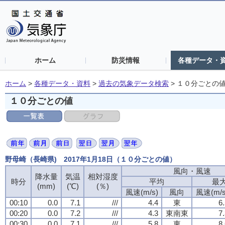
ホーム
防災情報
各種データ・
ホーム
>
各種データ・資料
>
過去の気象データ検索
>
１０分ごとの
１０分ごとの値
野母崎（長崎県) 2017年1月18日（１０分ごとの値）
風向・風速
風向・風速
風向・風速
風向・風速
降水量
降水量
降水量
降水量
気温
気温
気温
気温
相対湿度
相対湿度
相対湿度
相対湿度
時分
時分
時分
時分
平均
平均
平均
平均
最
最
最
最
(mm)
(mm)
(mm)
(mm)
(℃)
(℃)
(℃)
(℃)
(％)
(％)
(％)
(％)
風速(m/s)
風速(m/s)
風速(m/s)
風速(m/s)
風向
風向
風向
風向
風速(m/s
風速(m/s
風速(m/s
風速(m/s
00:10
00:10
00:10
00:10
0.0
0.0
0.0
0.0
7.1
7.1
7.1
7.1
///
///
///
///
4.4
4.4
4.4
4.4
東
東
東
東
6
6
6
6
00:20
00:20
00:20
00:20
0.0
0.0
0.0
0.0
7.2
7.2
7.2
7.2
///
///
///
///
4.3
4.3
4.3
4.3
東南東
東南東
東南東
東南東
7
7
7
7
00:30
00:30
00:30
00:30
0.0
0.0
0.0
0.0
7.1
7.1
7.1
7.1
///
///
///
///
5.8
5.8
5.8
5.8
東
東
東
東
8
8
8
8