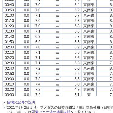
00:40
00:40
00:40
00:40
0.0
0.0
0.0
0.0
7.0
7.0
7.0
7.0
///
///
///
///
5.4
5.4
5.4
5.4
東南東
東南東
東南東
東南東
8
8
8
8
00:50
00:50
00:50
00:50
0.0
0.0
0.0
0.0
7.0
7.0
7.0
7.0
///
///
///
///
5.2
5.2
5.2
5.2
東南東
東南東
東南東
東南東
9
9
9
9
01:00
01:00
01:00
01:00
0.0
0.0
0.0
0.0
7.1
7.1
7.1
7.1
///
///
///
///
5.7
5.7
5.7
5.7
東南東
東南東
東南東
東南東
8
8
8
8
01:10
01:10
01:10
01:10
0.0
0.0
0.0
0.0
7.0
7.0
7.0
7.0
///
///
///
///
5.3
5.3
5.3
5.3
東南東
東南東
東南東
東南東
8
8
8
8
01:20
01:20
01:20
01:20
0.0
0.0
0.0
0.0
7.0
7.0
7.0
7.0
///
///
///
///
5.8
5.8
5.8
5.8
東南東
東南東
東南東
東南東
9
9
9
9
01:30
01:30
01:30
01:30
0.0
0.0
0.0
0.0
7.1
7.1
7.1
7.1
///
///
///
///
5.6
5.6
5.6
5.6
東南東
東南東
東南東
東南東
8
8
8
8
01:40
01:40
01:40
01:40
0.0
0.0
0.0
0.0
6.9
6.9
6.9
6.9
///
///
///
///
5.3
5.3
5.3
5.3
東南東
東南東
東南東
東南東
8
8
8
8
01:50
01:50
01:50
01:50
0.0
0.0
0.0
0.0
6.9
6.9
6.9
6.9
///
///
///
///
5.5
5.5
5.5
5.5
東南東
東南東
東南東
東南東
8
8
8
8
02:00
02:00
02:00
02:00
0.0
0.0
0.0
0.0
7.0
7.0
7.0
7.0
///
///
///
///
6.2
6.2
6.2
6.2
東南東
東南東
東南東
東南東
8
8
8
8
02:10
02:10
02:10
02:10
0.0
0.0
0.0
0.0
7.1
7.1
7.1
7.1
///
///
///
///
5.5
5.5
5.5
5.5
東南東
東南東
東南東
東南東
8
8
8
8
02:20
02:20
02:20
02:20
0.0
0.0
0.0
0.0
7.1
7.1
7.1
7.1
///
///
///
///
5.6
5.6
5.6
5.6
東南東
東南東
東南東
東南東
7
7
7
7
02:30
02:30
02:30
02:30
0.0
0.0
0.0
0.0
7.1
7.1
7.1
7.1
///
///
///
///
5.3
5.3
5.3
5.3
東南東
東南東
東南東
東南東
7
7
7
7
02:40
02:40
02:40
02:40
0.0
0.0
0.0
0.0
7.2
7.2
7.2
7.2
///
///
///
///
6.0
6.0
6.0
6.0
東南東
東南東
東南東
東南東
8
8
8
8
02:50
02:50
02:50
02:50
0.0
0.0
0.0
0.0
7.2
7.2
7.2
7.2
///
///
///
///
5.5
5.5
5.5
5.5
東南東
東南東
東南東
東南東
7
7
7
7
03:00
03:00
03:00
03:00
0.0
0.0
0.0
0.0
7.3
7.3
7.3
7.3
///
///
///
///
5.5
5.5
5.5
5.5
東南東
東南東
東南東
東南東
7
7
7
7
03:10
03:10
03:10
03:10
0.0
0.0
0.0
0.0
7.4
7.4
7.4
7.4
///
///
///
///
5.0
5.0
5.0
5.0
東南東
東南東
東南東
東南東
7
7
7
7
03:20
03:20
03:20
03:20
0.0
0.0
0.0
0.0
7.2
7.2
7.2
7.2
///
///
///
///
4.9
4.9
4.9
4.9
東南東
東南東
東南東
東南東
7
7
7
7
03:30
03:30
03:30
03:30
0.0
0.0
0.0
0.0
7.2
7.2
7.2
7.2
///
///
///
///
5.1
5.1
5.1
5.1
東
東
東
東
7
7
7
7
03:40
03:40
03:40
03:40
0.0
0.0
0.0
0.0
7.2
7.2
7.2
7.2
///
///
///
///
5.0
5.0
5.0
5.0
東南東
東南東
東南東
東南東
7
7
7
7
値欄の記号の説明
03:50
03:50
03:50
03:50
0.0
0.0
0.0
0.0
7.0
7.0
7.0
7.0
///
///
///
///
5.4
5.4
5.4
5.4
東南東
東南東
東南東
東南東
8
8
8
8
2021年3月2日より、アメダスの日照時間は「推計気象分布（日
04:00
04:00
04:00
04:00
0.0
0.0
0.0
0.0
7.0
7.0
7.0
7.0
///
///
///
///
5.6
5.6
5.6
5.6
東南東
東南東
東南東
東南東
8
8
8
8
せん。詳しくは
要素ごとの値の補足説明
をご覧ください。