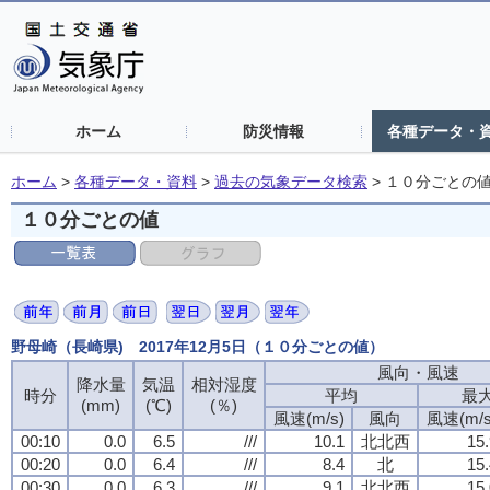
ホーム
防災情報
各種データ・
ホーム
>
各種データ・資料
>
過去の気象データ検索
>
１０分ごとの
１０分ごとの値
野母崎（長崎県) 2017年12月5日（１０分ごとの値）
風向・風速
降水量
気温
相対湿度
時分
平均
最
(mm)
(℃)
(％)
風速(m/s)
風向
風速(m/s
00:10
0.0
6.5
///
10.1
北北西
15.
00:20
0.0
6.4
///
8.4
北
15.
00:30
0.0
6.3
///
9.1
北北西
15.