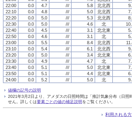
22:00
0.0
4.7
///
5.8
北北西
9
22:10
0.0
4.8
///
5.0
北北西
7
22:20
0.0
5.0
///
5.3
北北西
8
22:30
0.0
5.0
///
4.6
北
10.
22:40
0.0
4.5
///
3.1
北北東
5
22:50
0.0
4.6
///
3.1
北
5
23:00
0.0
5.5
///
8.4
北北西
11
23:10
0.0
5.4
///
6.1
北北西
9
23:20
0.0
5.0
///
3.4
北北東
6
23:30
0.0
4.9
///
4.7
北
7
23:40
0.0
5.1
///
5.0
北北東
7
23:50
0.0
5.1
///
4.4
北北東
6
24:00
0.0
5.2
///
5.0
北
9
値欄の記号の説明
2021年3月2日より、アメダスの日照時間は「推計気象分布（日
せん。詳しくは
要素ごとの値の補足説明
をご覧ください。
利用される方