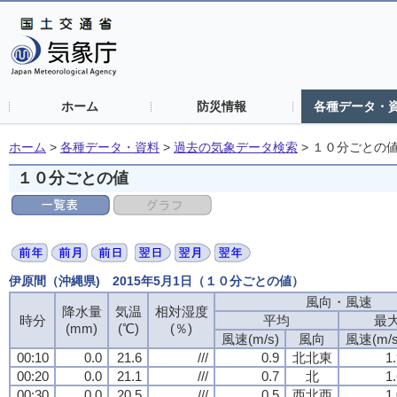
ホーム
防災情報
各種データ・
ホーム
>
各種データ・資料
>
過去の気象データ検索
>
１０分ごとの
１０分ごとの値
伊原間（沖縄県) 2015年5月1日（１０分ごとの値）
風向・風速
風向・風速
風向・風速
風向・風速
降水量
降水量
降水量
降水量
気温
気温
気温
気温
相対湿度
相対湿度
相対湿度
相対湿度
時分
時分
時分
時分
平均
平均
平均
平均
最
最
最
最
(mm)
(mm)
(mm)
(mm)
(℃)
(℃)
(℃)
(℃)
(％)
(％)
(％)
(％)
風速(m/s)
風速(m/s)
風速(m/s)
風速(m/s)
風向
風向
風向
風向
風速(m/s
風速(m/s
風速(m/s
風速(m/s
00:10
00:10
00:10
00:10
0.0
0.0
0.0
0.0
21.6
21.6
21.6
21.6
///
///
///
///
0.9
0.9
0.9
0.9
北北東
北北東
北北東
北北東
1
1
1
1
00:20
00:20
00:20
00:20
0.0
0.0
0.0
0.0
21.1
21.1
21.1
21.1
///
///
///
///
0.7
0.7
0.7
0.7
北
北
北
北
1
1
1
1
00:30
00:30
00:30
00:30
0.0
0.0
0.0
0.0
20.5
20.5
20.5
20.5
///
///
///
///
0.5
0.5
0.5
0.5
西北西
西北西
西北西
西北西
1
1
1
1