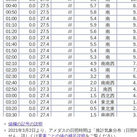
00:40
00:40
00:40
00:40
0.0
0.0
0.0
0.0
27.5
27.5
27.5
27.5
///
///
///
///
5.7
5.7
5.7
5.7
南
南
南
南
8
8
8
8
00:50
00:50
00:50
00:50
0.0
0.0
0.0
0.0
27.5
27.5
27.5
27.5
///
///
///
///
5.8
5.8
5.8
5.8
南
南
南
南
9
9
9
9
01:00
01:00
01:00
01:00
0.0
0.0
0.0
0.0
27.4
27.4
27.4
27.4
///
///
///
///
5.4
5.4
5.4
5.4
南
南
南
南
8
8
8
8
01:10
01:10
01:10
01:10
0.0
0.0
0.0
0.0
27.5
27.5
27.5
27.5
///
///
///
///
5.9
5.9
5.9
5.9
南
南
南
南
9
9
9
9
01:20
01:20
01:20
01:20
0.0
0.0
0.0
0.0
27.5
27.5
27.5
27.5
///
///
///
///
5.6
5.6
5.6
5.6
南
南
南
南
9
9
9
9
01:30
01:30
01:30
01:30
0.0
0.0
0.0
0.0
27.4
27.4
27.4
27.4
///
///
///
///
5.4
5.4
5.4
5.4
南
南
南
南
8
8
8
8
01:40
01:40
01:40
01:40
0.0
0.0
0.0
0.0
27.4
27.4
27.4
27.4
///
///
///
///
5.5
5.5
5.5
5.5
南
南
南
南
9
9
9
9
01:50
01:50
01:50
01:50
0.0
0.0
0.0
0.0
27.4
27.4
27.4
27.4
///
///
///
///
5.4
5.4
5.4
5.4
南
南
南
南
8
8
8
8
02:00
02:00
02:00
02:00
0.0
0.0
0.0
0.0
27.4
27.4
27.4
27.4
///
///
///
///
5.3
5.3
5.3
5.3
南
南
南
南
9
9
9
9
02:10
02:10
02:10
02:10
0.0
0.0
0.0
0.0
27.4
27.4
27.4
27.4
///
///
///
///
4.9
4.9
4.9
4.9
南南西
南南西
南南西
南南西
7
7
7
7
02:20
02:20
02:20
02:20
0.0
0.0
0.0
0.0
27.4
27.4
27.4
27.4
///
///
///
///
4.5
4.5
4.5
4.5
南
南
南
南
7
7
7
7
02:30
02:30
02:30
02:30
0.0
0.0
0.0
0.0
27.4
27.4
27.4
27.4
///
///
///
///
3.2
3.2
3.2
3.2
南
南
南
南
6
6
6
6
02:40
02:40
02:40
02:40
0.0
0.0
0.0
0.0
27.3
27.3
27.3
27.3
///
///
///
///
2.0
2.0
2.0
2.0
南南西
南南西
南南西
南南西
4
4
4
4
02:50
02:50
02:50
02:50
0.0
0.0
0.0
0.0
27.3
27.3
27.3
27.3
///
///
///
///
2.1
2.1
2.1
2.1
南西
南西
南西
南西
4
4
4
4
03:00
03:00
03:00
03:00
0.0
0.0
0.0
0.0
27.4
27.4
27.4
27.4
///
///
///
///
1.5
1.5
1.5
1.5
西北西
西北西
西北西
西北西
4
4
4
4
03:10
03:10
03:10
03:10
0.0
0.0
0.0
0.0
27.4
27.4
27.4
27.4
///
///
///
///
0.4
0.4
0.4
0.4
東北東
東北東
東北東
東北東
1
1
1
1
03:20
03:20
03:20
03:20
0.0
0.0
0.0
0.0
27.4
27.4
27.4
27.4
///
///
///
///
0.5
0.5
0.5
0.5
東北東
東北東
東北東
東北東
2
2
2
2
03:30
03:30
03:30
03:30
0.0
0.0
0.0
0.0
27.4
27.4
27.4
27.4
///
///
///
///
1.5
1.5
1.5
1.5
南南西
南南西
南南西
南南西
3
3
3
3
03:40
03:40
03:40
03:40
0.0
0.0
0.0
0.0
27.4
27.4
27.4
27.4
///
///
///
///
1.8
1.8
1.8
1.8
南南西
南南西
南南西
南南西
4
4
4
4
値欄の記号の説明
03:50
03:50
03:50
03:50
0.0
0.0
0.0
0.0
27.5
27.5
27.5
27.5
///
///
///
///
1.0
1.0
1.0
1.0
南南西
南南西
南南西
南南西
3
3
3
3
2021年3月2日より、アメダスの日照時間は「推計気象分布（日
04:00
04:00
04:00
04:00
0.0
0.0
0.0
0.0
27.4
27.4
27.4
27.4
///
///
///
///
0.5
0.5
0.5
0.5
南西
南西
南西
南西
1
1
1
1
せん。詳しくは
要素ごとの値の補足説明
をご覧ください。