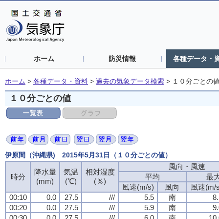
ホーム
防災情報
各種データ・
ホーム
>
各種データ・資料
>
過去の気象データ検索
>
１０分ごとの
１０分ごとの値
伊原間（沖縄県) 2015年5月31日（１０分ごとの値）
風向・風速
風向・風速
風向・風速
風向・風速
降水量
降水量
降水量
降水量
気温
気温
気温
気温
相対湿度
相対湿度
相対湿度
相対湿度
時分
時分
時分
時分
平均
平均
平均
平均
最
最
最
最
(mm)
(mm)
(mm)
(mm)
(℃)
(℃)
(℃)
(℃)
(％)
(％)
(％)
(％)
風速(m/s)
風速(m/s)
風速(m/s)
風速(m/s)
風向
風向
風向
風向
風速(m/s
風速(m/s
風速(m/s
風速(m/s
00:10
00:10
00:10
00:10
0.0
0.0
0.0
0.0
27.5
27.5
27.5
27.5
///
///
///
///
5.5
5.5
5.5
5.5
南
南
南
南
8
8
8
8
00:20
00:20
00:20
00:20
0.0
0.0
0.0
0.0
27.5
27.5
27.5
27.5
///
///
///
///
5.9
5.9
5.9
5.9
南
南
南
南
9
9
9
9
00:30
00:30
00:30
00:30
0.0
0.0
0.0
0.0
27.5
27.5
27.5
27.5
///
///
///
///
6.0
6.0
6.0
6.0
南
南
南
南
10.
10.
10.
10.