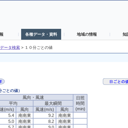
報
各種データ・資料
地域の情報
知
データ検索
>
１０分ごとの値
０分ごとの値）
風向・風速
日照
平均
最大瞬間
時間
(min)
速(m/s)
風向
風速(m/s)
風向
5.4
南南東
9.2
南南東
5.0
南南東
8.2
南南東
5.7
南南東
9.0
南南東