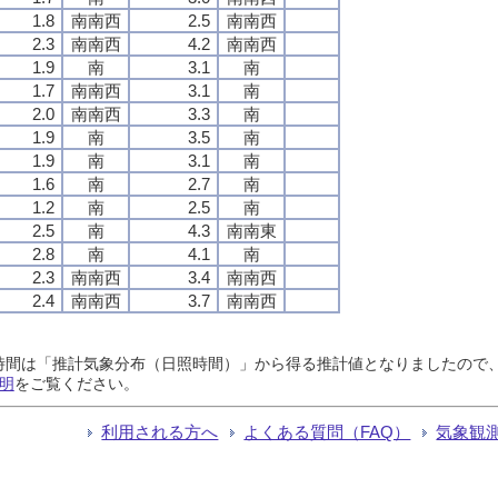
1.8
南南西
2.5
南南西
2.3
南南西
4.2
南南西
1.9
南
3.1
南
1.7
南南西
3.1
南
2.0
南南西
3.3
南
1.9
南
3.5
南
1.9
南
3.1
南
1.6
南
2.7
南
1.2
南
2.5
南
2.5
南
4.3
南南東
2.8
南
4.1
南
2.3
南南西
3.4
南南西
2.4
南南西
3.7
南南西
日照時間は「推計気象分布（日照時間）」から得る推計値となりましたの
明
をご覧ください。
利用される方へ
よくある質問（FAQ）
気象観