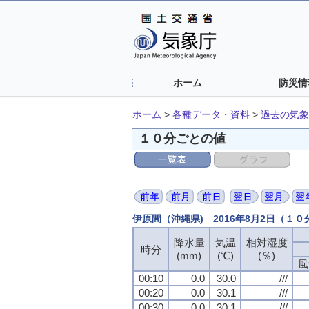
ホーム
防災情
ホーム
>
各種データ・資料
>
過去の気象
１０分ごとの値
伊原間（沖縄県) 2016年8月2日（１
降水量
気温
相対湿度
時分
(mm)
(℃)
(％)
風
00:10
0.0
30.0
///
00:20
0.0
30.1
///
00:30
0.0
30.1
///