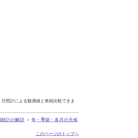
で、日照計による観測値と単純比較できま
測統計の解説
年・季節・各月の天候
このページのトップへ