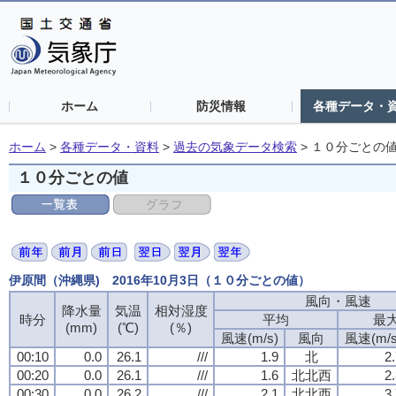
ホーム
防災情報
各種データ・
ホーム
>
各種データ・資料
>
過去の気象データ検索
>
１０分ごとの
１０分ごとの値
伊原間（沖縄県) 2016年10月3日（１０分ごとの値）
風向・風速
降水量
気温
相対湿度
時分
平均
最
(mm)
(℃)
(％)
風速(m/s)
風向
風速(m/s
00:10
0.0
26.1
///
1.9
北
2
00:20
0.0
26.1
///
1.6
北北西
2
00:30
0.0
26.2
///
2.1
北北西
3