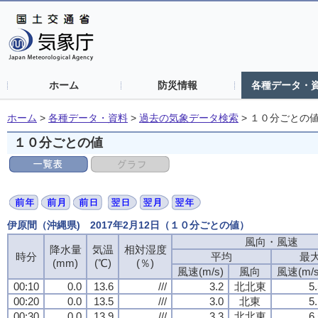
ホーム
防災情報
各種データ・
ホーム
>
各種データ・資料
>
過去の気象データ検索
>
１０分ごとの
１０分ごとの値
伊原間（沖縄県) 2017年2月12日（１０分ごとの値）
風向・風速
風向・風速
風向・風速
風向・風速
降水量
降水量
降水量
降水量
気温
気温
気温
気温
相対湿度
相対湿度
相対湿度
相対湿度
時分
時分
時分
時分
平均
平均
平均
平均
最
最
最
最
(mm)
(mm)
(mm)
(mm)
(℃)
(℃)
(℃)
(℃)
(％)
(％)
(％)
(％)
風速(m/s)
風速(m/s)
風速(m/s)
風速(m/s)
風向
風向
風向
風向
風速(m/s
風速(m/s
風速(m/s
風速(m/s
00:10
00:10
00:10
00:10
0.0
0.0
0.0
0.0
13.6
13.6
13.6
13.6
///
///
///
///
3.2
3.2
3.2
3.2
北北東
北北東
北北東
北北東
5
5
5
5
00:20
00:20
00:20
00:20
0.0
0.0
0.0
0.0
13.5
13.5
13.5
13.5
///
///
///
///
3.0
3.0
3.0
3.0
北東
北東
北東
北東
5
5
5
5
00:30
00:30
00:30
00:30
0.0
0.0
0.0
0.0
13.9
13.9
13.9
13.9
///
///
///
///
3.3
3.3
3.3
3.3
北北東
北北東
北北東
北北東
6
6
6
6