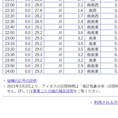
22:00
0.0
28.0
///
2.1
南南西
3
22:10
0.0
27.8
///
1.6
南西
3
22:20
0.0
28.2
///
1.7
南南西
3
22:30
0.0
28.9
///
2.4
南南東
5
22:40
0.0
29.2
///
3.3
南南東
5
22:50
0.0
29.2
///
3.6
南南東
5
23:00
0.0
29.3
///
3.2
南東
5
23:10
0.0
29.2
///
3.5
南東
5
23:20
0.0
29.0
///
3.5
南南東
5
23:30
0.0
29.3
///
3.2
南南東
6
23:40
0.0
29.2
///
3.2
南東
5
23:50
0.0
29.1
///
2.9
南南東
5
24:00
0.0
29.3
///
3.3
南南東
5
値欄の記号の説明
2021年3月2日より、アメダスの日照時間は「推計気象分布（日
せん。詳しくは
要素ごとの値の補足説明
をご覧ください。
利用される方