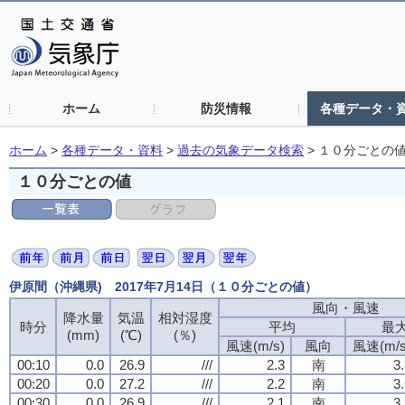
ホーム
防災情報
各種データ・
ホーム
>
各種データ・資料
>
過去の気象データ検索
>
１０分ごとの
１０分ごとの値
伊原間（沖縄県) 2017年7月14日（１０分ごとの値）
風向・風速
降水量
気温
相対湿度
時分
平均
最
(mm)
(℃)
(％)
風速(m/s)
風向
風速(m/s
00:10
0.0
26.9
///
2.3
南
3
00:20
0.0
27.2
///
2.2
南
3
00:30
0.0
26.9
///
2.1
南
3