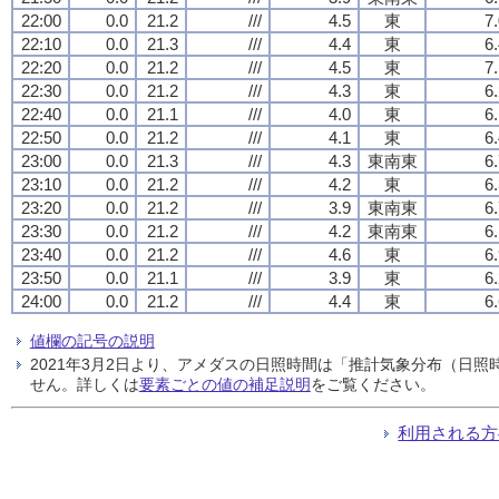
22:00
0.0
21.2
///
4.5
東
7
22:10
0.0
21.3
///
4.4
東
6
22:20
0.0
21.2
///
4.5
東
7
22:30
0.0
21.2
///
4.3
東
6
22:40
0.0
21.1
///
4.0
東
6
22:50
0.0
21.2
///
4.1
東
6
23:00
0.0
21.3
///
4.3
東南東
6
23:10
0.0
21.2
///
4.2
東
6
23:20
0.0
21.2
///
3.9
東南東
6
23:30
0.0
21.2
///
4.2
東南東
6
23:40
0.0
21.2
///
4.6
東
6
23:50
0.0
21.1
///
3.9
東
6
24:00
0.0
21.2
///
4.4
東
6
値欄の記号の説明
2021年3月2日より、アメダスの日照時間は「推計気象分布（日
せん。詳しくは
要素ごとの値の補足説明
をご覧ください。
利用される方