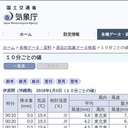
ホーム
防災情報
各種データ・
ホーム
>
各種データ・資料
>
過去の気象データ検索
>
１０分ごとの
１０分ごとの値
伊原間（沖縄県) 2018年1月3日（１０分ごとの値）
風向・風速
降水量
気温
相対湿度
時分
平均
最
(mm)
(℃)
(％)
風速(m/s)
風向
風速(m/s
00:10
0.0
19.4
///
4.8
東北東
7
00:20
0.0
19.3
///
4.2
東北東
6
00:30
0.0
19.4
///
4.5
東北東
7