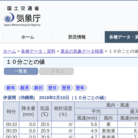
ホーム
防災情報
各種データ・
ホーム
>
各種データ・資料
>
過去の気象データ検索
>
１０分ごとの
１０分ごとの値
伊原間（沖縄県) 2018年2月10日（１０分ごとの値）
風向・風速
風向・風速
風向・風速
風向・風速
降水量
降水量
降水量
降水量
気温
気温
気温
気温
相対湿度
相対湿度
相対湿度
相対湿度
時分
時分
時分
時分
平均
平均
平均
平均
最
最
最
最
(mm)
(mm)
(mm)
(mm)
(℃)
(℃)
(℃)
(℃)
(％)
(％)
(％)
(％)
風速(m/s)
風速(m/s)
風速(m/s)
風速(m/s)
風向
風向
風向
風向
風速(m/s
風速(m/s
風速(m/s
風速(m/s
00:10
00:10
00:10
00:10
0.0
0.0
0.0
0.0
20.5
20.5
20.5
20.5
///
///
///
///
5.6
5.6
5.6
5.6
東
東
東
東
7
7
7
7
00:20
00:20
00:20
00:20
0.0
0.0
0.0
0.0
20.9
20.9
20.9
20.9
///
///
///
///
4.9
4.9
4.9
4.9
東南東
東南東
東南東
東南東
8
8
8
8
00:30
00:30
00:30
00:30
0.0
0.0
0.0
0.0
20.9
20.9
20.9
20.9
///
///
///
///
4.7
4.7
4.7
4.7
東南東
東南東
東南東
東南東
7
7
7
7