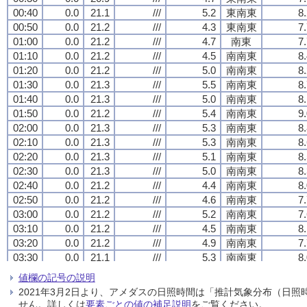
00:40
00:40
00:40
00:40
0.0
0.0
0.0
0.0
21.1
21.1
21.1
21.1
///
///
///
///
5.2
5.2
5.2
5.2
東南東
東南東
東南東
東南東
8
8
8
8
00:50
00:50
00:50
00:50
0.0
0.0
0.0
0.0
21.2
21.2
21.2
21.2
///
///
///
///
4.3
4.3
4.3
4.3
東南東
東南東
東南東
東南東
7
7
7
7
01:00
01:00
01:00
01:00
0.0
0.0
0.0
0.0
21.2
21.2
21.2
21.2
///
///
///
///
4.7
4.7
4.7
4.7
南東
南東
南東
南東
7
7
7
7
01:10
01:10
01:10
01:10
0.0
0.0
0.0
0.0
21.2
21.2
21.2
21.2
///
///
///
///
4.5
4.5
4.5
4.5
南南東
南南東
南南東
南南東
8
8
8
8
01:20
01:20
01:20
01:20
0.0
0.0
0.0
0.0
21.2
21.2
21.2
21.2
///
///
///
///
5.0
5.0
5.0
5.0
南南東
南南東
南南東
南南東
8
8
8
8
01:30
01:30
01:30
01:30
0.0
0.0
0.0
0.0
21.3
21.3
21.3
21.3
///
///
///
///
5.5
5.5
5.5
5.5
南南東
南南東
南南東
南南東
8
8
8
8
01:40
01:40
01:40
01:40
0.0
0.0
0.0
0.0
21.3
21.3
21.3
21.3
///
///
///
///
5.0
5.0
5.0
5.0
南南東
南南東
南南東
南南東
8
8
8
8
01:50
01:50
01:50
01:50
0.0
0.0
0.0
0.0
21.2
21.2
21.2
21.2
///
///
///
///
5.4
5.4
5.4
5.4
南南東
南南東
南南東
南南東
9
9
9
9
02:00
02:00
02:00
02:00
0.0
0.0
0.0
0.0
21.3
21.3
21.3
21.3
///
///
///
///
5.3
5.3
5.3
5.3
南南東
南南東
南南東
南南東
8
8
8
8
02:10
02:10
02:10
02:10
0.0
0.0
0.0
0.0
21.3
21.3
21.3
21.3
///
///
///
///
5.3
5.3
5.3
5.3
南南東
南南東
南南東
南南東
8
8
8
8
02:20
02:20
02:20
02:20
0.0
0.0
0.0
0.0
21.3
21.3
21.3
21.3
///
///
///
///
5.1
5.1
5.1
5.1
南南東
南南東
南南東
南南東
8
8
8
8
02:30
02:30
02:30
02:30
0.0
0.0
0.0
0.0
21.3
21.3
21.3
21.3
///
///
///
///
5.0
5.0
5.0
5.0
南南東
南南東
南南東
南南東
8
8
8
8
02:40
02:40
02:40
02:40
0.0
0.0
0.0
0.0
21.2
21.2
21.2
21.2
///
///
///
///
4.4
4.4
4.4
4.4
南南東
南南東
南南東
南南東
8
8
8
8
02:50
02:50
02:50
02:50
0.0
0.0
0.0
0.0
21.2
21.2
21.2
21.2
///
///
///
///
4.6
4.6
4.6
4.6
南南東
南南東
南南東
南南東
7
7
7
7
03:00
03:00
03:00
03:00
0.0
0.0
0.0
0.0
21.2
21.2
21.2
21.2
///
///
///
///
5.2
5.2
5.2
5.2
南南東
南南東
南南東
南南東
7
7
7
7
03:10
03:10
03:10
03:10
0.0
0.0
0.0
0.0
21.2
21.2
21.2
21.2
///
///
///
///
4.5
4.5
4.5
4.5
南南東
南南東
南南東
南南東
8
8
8
8
03:20
03:20
03:20
03:20
0.0
0.0
0.0
0.0
21.2
21.2
21.2
21.2
///
///
///
///
4.9
4.9
4.9
4.9
南南東
南南東
南南東
南南東
7
7
7
7
03:30
03:30
03:30
03:30
0.0
0.0
0.0
0.0
21.1
21.1
21.1
21.1
///
///
///
///
5.3
5.3
5.3
5.3
南南東
南南東
南南東
南南東
8
8
8
8
03:40
03:40
03:40
03:40
0.0
0.0
0.0
0.0
21.0
21.0
21.0
21.0
///
///
///
///
4.7
4.7
4.7
4.7
南南東
南南東
南南東
南南東
7
7
7
7
値欄の記号の説明
03:50
03:50
03:50
03:50
0.0
0.0
0.0
0.0
21.0
21.0
21.0
21.0
///
///
///
///
4.9
4.9
4.9
4.9
南南東
南南東
南南東
南南東
7
7
7
7
2021年3月2日より、アメダスの日照時間は「推計気象分布（日
04:00
04:00
04:00
04:00
0.0
0.0
0.0
0.0
21.0
21.0
21.0
21.0
///
///
///
///
5.1
5.1
5.1
5.1
南南東
南南東
南南東
南南東
7
7
7
7
せん。詳しくは
要素ごとの値の補足説明
をご覧ください。