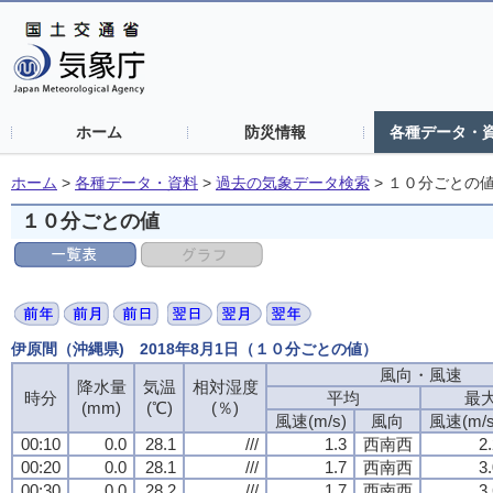
ホーム
防災情報
各種データ・
ホーム
>
各種データ・資料
>
過去の気象データ検索
>
１０分ごとの
１０分ごとの値
伊原間（沖縄県) 2018年8月1日（１０分ごとの値）
風向・風速
風向・風速
風向・風速
風向・風速
降水量
降水量
降水量
降水量
気温
気温
気温
気温
相対湿度
相対湿度
相対湿度
相対湿度
時分
時分
時分
時分
平均
平均
平均
平均
最
最
最
最
(mm)
(mm)
(mm)
(mm)
(℃)
(℃)
(℃)
(℃)
(％)
(％)
(％)
(％)
風速(m/s)
風速(m/s)
風速(m/s)
風速(m/s)
風向
風向
風向
風向
風速(m/s
風速(m/s
風速(m/s
風速(m/s
00:10
00:10
00:10
00:10
0.0
0.0
0.0
0.0
28.1
28.1
28.1
28.1
///
///
///
///
1.3
1.3
1.3
1.3
西南西
西南西
西南西
西南西
2
2
2
2
00:20
00:20
00:20
00:20
0.0
0.0
0.0
0.0
28.1
28.1
28.1
28.1
///
///
///
///
1.7
1.7
1.7
1.7
西南西
西南西
西南西
西南西
3
3
3
3
00:30
00:30
00:30
00:30
0.0
0.0
0.0
0.0
28.2
28.2
28.2
28.2
///
///
///
///
1.7
1.7
1.7
1.7
西南西
西南西
西南西
西南西
3
3
3
3