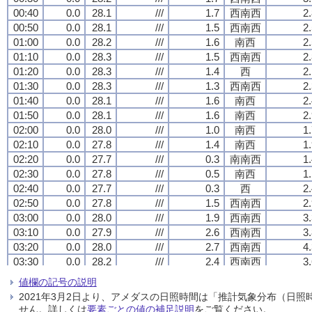
00:40
00:40
00:40
00:40
0.0
0.0
0.0
0.0
28.1
28.1
28.1
28.1
///
///
///
///
1.7
1.7
1.7
1.7
西南西
西南西
西南西
西南西
2
2
2
2
00:50
00:50
00:50
00:50
0.0
0.0
0.0
0.0
28.1
28.1
28.1
28.1
///
///
///
///
1.5
1.5
1.5
1.5
西南西
西南西
西南西
西南西
2
2
2
2
01:00
01:00
01:00
01:00
0.0
0.0
0.0
0.0
28.2
28.2
28.2
28.2
///
///
///
///
1.6
1.6
1.6
1.6
南西
南西
南西
南西
2
2
2
2
01:10
01:10
01:10
01:10
0.0
0.0
0.0
0.0
28.3
28.3
28.3
28.3
///
///
///
///
1.5
1.5
1.5
1.5
西南西
西南西
西南西
西南西
2
2
2
2
01:20
01:20
01:20
01:20
0.0
0.0
0.0
0.0
28.3
28.3
28.3
28.3
///
///
///
///
1.4
1.4
1.4
1.4
西
西
西
西
2
2
2
2
01:30
01:30
01:30
01:30
0.0
0.0
0.0
0.0
28.3
28.3
28.3
28.3
///
///
///
///
1.3
1.3
1.3
1.3
西南西
西南西
西南西
西南西
2
2
2
2
01:40
01:40
01:40
01:40
0.0
0.0
0.0
0.0
28.1
28.1
28.1
28.1
///
///
///
///
1.6
1.6
1.6
1.6
南西
南西
南西
南西
2
2
2
2
01:50
01:50
01:50
01:50
0.0
0.0
0.0
0.0
28.1
28.1
28.1
28.1
///
///
///
///
1.6
1.6
1.6
1.6
南西
南西
南西
南西
2
2
2
2
02:00
02:00
02:00
02:00
0.0
0.0
0.0
0.0
28.0
28.0
28.0
28.0
///
///
///
///
1.0
1.0
1.0
1.0
南西
南西
南西
南西
1
1
1
1
02:10
02:10
02:10
02:10
0.0
0.0
0.0
0.0
27.8
27.8
27.8
27.8
///
///
///
///
1.4
1.4
1.4
1.4
南西
南西
南西
南西
1
1
1
1
02:20
02:20
02:20
02:20
0.0
0.0
0.0
0.0
27.7
27.7
27.7
27.7
///
///
///
///
0.3
0.3
0.3
0.3
南南西
南南西
南南西
南南西
1
1
1
1
02:30
02:30
02:30
02:30
0.0
0.0
0.0
0.0
27.8
27.8
27.8
27.8
///
///
///
///
0.5
0.5
0.5
0.5
南西
南西
南西
南西
1
1
1
1
02:40
02:40
02:40
02:40
0.0
0.0
0.0
0.0
27.7
27.7
27.7
27.7
///
///
///
///
0.3
0.3
0.3
0.3
西
西
西
西
2
2
2
2
02:50
02:50
02:50
02:50
0.0
0.0
0.0
0.0
27.8
27.8
27.8
27.8
///
///
///
///
1.5
1.5
1.5
1.5
西南西
西南西
西南西
西南西
2
2
2
2
03:00
03:00
03:00
03:00
0.0
0.0
0.0
0.0
28.0
28.0
28.0
28.0
///
///
///
///
1.9
1.9
1.9
1.9
西南西
西南西
西南西
西南西
3
3
3
3
03:10
03:10
03:10
03:10
0.0
0.0
0.0
0.0
27.9
27.9
27.9
27.9
///
///
///
///
2.6
2.6
2.6
2.6
西南西
西南西
西南西
西南西
3
3
3
3
03:20
03:20
03:20
03:20
0.0
0.0
0.0
0.0
28.0
28.0
28.0
28.0
///
///
///
///
2.7
2.7
2.7
2.7
西南西
西南西
西南西
西南西
4
4
4
4
03:30
03:30
03:30
03:30
0.0
0.0
0.0
0.0
28.2
28.2
28.2
28.2
///
///
///
///
2.4
2.4
2.4
2.4
西南西
西南西
西南西
西南西
3
3
3
3
03:40
03:40
03:40
03:40
0.0
0.0
0.0
0.0
28.2
28.2
28.2
28.2
///
///
///
///
2.1
2.1
2.1
2.1
西
西
西
西
3
3
3
3
値欄の記号の説明
03:50
03:50
03:50
03:50
0.0
0.0
0.0
0.0
28.1
28.1
28.1
28.1
///
///
///
///
1.7
1.7
1.7
1.7
西南西
西南西
西南西
西南西
3
3
3
3
2021年3月2日より、アメダスの日照時間は「推計気象分布（日
04:00
04:00
04:00
04:00
0.0
0.0
0.0
0.0
28.1
28.1
28.1
28.1
///
///
///
///
1.9
1.9
1.9
1.9
西南西
西南西
西南西
西南西
3
3
3
3
せん。詳しくは
要素ごとの値の補足説明
をご覧ください。