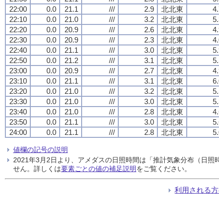
22:00
0.0
21.1
///
2.9
北北東
4
22:10
0.0
21.0
///
3.2
北北東
5
22:20
0.0
20.9
///
2.6
北北東
4
22:30
0.0
20.9
///
2.3
北北東
4
22:40
0.0
21.1
///
3.0
北北東
5
22:50
0.0
21.2
///
3.1
北北東
5
23:00
0.0
20.9
///
2.7
北北東
4
23:10
0.0
21.1
///
3.1
北北東
6
23:20
0.0
21.0
///
3.2
北北東
5
23:30
0.0
21.0
///
3.0
北北東
5
23:40
0.0
21.0
///
2.8
北北東
4
23:50
0.0
21.1
///
3.0
北北東
5
24:00
0.0
21.1
///
2.8
北北東
5
値欄の記号の説明
2021年3月2日より、アメダスの日照時間は「推計気象分布（日
せん。詳しくは
要素ごとの値の補足説明
をご覧ください。
利用される方