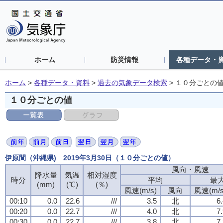
ホーム
防災情報
各種データ・
ホーム
>
各種データ・資料
>
過去の気象データ検索
>
１０分ごとの
１０分ごとの値
伊原間（沖縄県) 2019年3月30日（１０分ごとの値）
風向・風速
降水量
気温
相対湿度
時分
平均
最
(mm)
(℃)
(％)
風速(m/s)
風向
風速(m/s
00:10
0.0
22.6
///
3.5
北
6
00:20
0.0
22.7
///
4.0
北
7
00:30
0.0
22.7
///
3.8
北
7