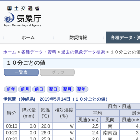
ホーム
防災情報
各種データ・
ホーム
>
各種データ・資料
>
過去の気象データ検索
>
１０分ごとの
１０分ごとの値
伊原間（沖縄県) 2019年5月14日（１０分ごとの値）
風向・風速
降水量
気温
相対湿度
時分
平均
最
(mm)
(℃)
(％)
風速(m/s)
風向
風速(m/s
00:10
0.0
26.0
///
2.5
南
4
00:20
0.0
26.0
///
2.4
南南西
3
00:30
0.0
25.9
///
2.0
南
4