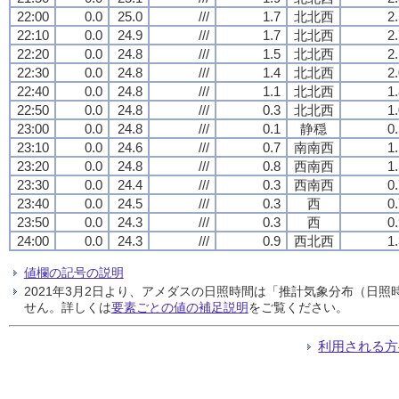
22:00
0.0
25.0
///
1.7
北北西
2
22:10
0.0
24.9
///
1.7
北北西
2
22:20
0.0
24.8
///
1.5
北北西
2
22:30
0.0
24.8
///
1.4
北北西
2
22:40
0.0
24.8
///
1.1
北北西
1
22:50
0.0
24.8
///
0.3
北北西
1
23:00
0.0
24.8
///
0.1
静穏
0
23:10
0.0
24.6
///
0.7
南南西
1
23:20
0.0
24.8
///
0.8
西南西
1
23:30
0.0
24.4
///
0.3
西南西
0
23:40
0.0
24.5
///
0.3
西
0
23:50
0.0
24.3
///
0.3
西
0
24:00
0.0
24.3
///
0.9
西北西
1
値欄の記号の説明
2021年3月2日より、アメダスの日照時間は「推計気象分布（日
せん。詳しくは
要素ごとの値の補足説明
をご覧ください。
利用される方