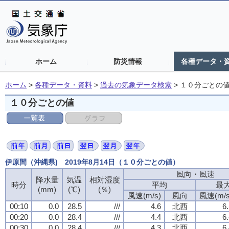
ホーム
防災情報
各種データ・
ホーム
>
各種データ・資料
>
過去の気象データ検索
>
１０分ごとの
１０分ごとの値
伊原間（沖縄県) 2019年8月14日（１０分ごとの値）
風向・風速
降水量
気温
相対湿度
時分
平均
最
(mm)
(℃)
(％)
風速(m/s)
風向
風速(m/s
00:10
0.0
28.5
///
4.6
北西
6
00:20
0.0
28.4
///
4.4
北西
6
00:30
0.0
28.4
///
4.3
北西
6