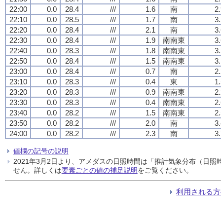
22:00
0.0
28.4
///
1.6
南
2
22:10
0.0
28.5
///
1.7
南
3
22:20
0.0
28.4
///
2.1
南
3
22:30
0.0
28.4
///
1.9
南南東
3
22:40
0.0
28.3
///
1.8
南南東
3
22:50
0.0
28.4
///
1.5
南南東
3
23:00
0.0
28.4
///
0.7
南
2
23:10
0.0
28.3
///
0.4
東
1
23:20
0.0
28.3
///
0.9
南南東
2
23:30
0.0
28.3
///
0.4
南南東
2
23:40
0.0
28.2
///
1.5
南南東
2
23:50
0.0
28.2
///
2.0
南
3
24:00
0.0
28.2
///
2.3
南
3
値欄の記号の説明
2021年3月2日より、アメダスの日照時間は「推計気象分布（日
せん。詳しくは
要素ごとの値の補足説明
をご覧ください。
利用される方