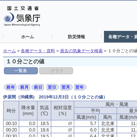
ホーム
防災情報
各種データ・
ホーム
>
各種データ・資料
>
過去の気象データ検索
>
１０分ごとの
１０分ごとの値
伊原間（沖縄県) 2019年12月3日（１０分ごとの値）
風向・風速
降水量
気温
相対湿度
時分
平均
最
(mm)
(℃)
(％)
風速(m/s)
風向
風速(m/s
00:10
0.0
18.5
///
5.7
北北東
11
00:20
0.0
18.6
///
6.0
北北東
11
00:30
0.0
18.5
///
6.4
北北東
12.