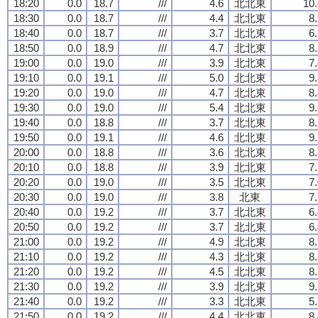
18:20
0.0
18.7
///
4.6
北北東
10.
18:30
0.0
18.7
///
4.4
北北東
8
18:40
0.0
18.7
///
3.7
北北東
6
18:50
0.0
18.9
///
4.7
北北東
8
19:00
0.0
19.0
///
3.9
北北東
7
19:10
0.0
19.1
///
5.0
北北東
9
19:20
0.0
19.0
///
4.7
北北東
8
19:30
0.0
19.0
///
5.4
北北東
9
19:40
0.0
18.8
///
3.7
北北東
8
19:50
0.0
19.1
///
4.6
北北東
9
20:00
0.0
18.8
///
3.6
北北東
8
20:10
0.0
18.8
///
3.9
北北東
7
20:20
0.0
19.0
///
3.5
北北東
7
20:30
0.0
19.0
///
3.8
北東
7
20:40
0.0
19.2
///
3.7
北北東
6
20:50
0.0
19.2
///
3.7
北北東
6
21:00
0.0
19.2
///
4.9
北北東
8
21:10
0.0
19.2
///
4.3
北北東
8
21:20
0.0
19.2
///
4.5
北北東
8
21:30
0.0
19.2
///
3.9
北北東
9
21:40
0.0
19.2
///
3.3
北北東
5
21:50
0.0
19.2
///
4.4
北北東
8