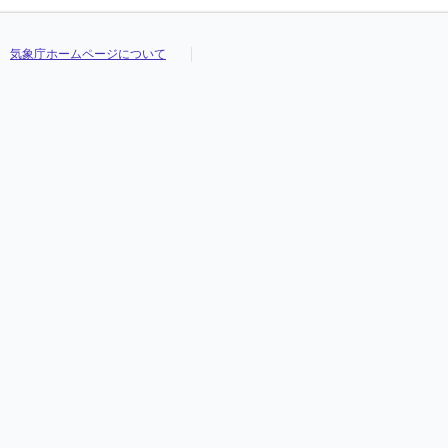
気象庁ホームページについて