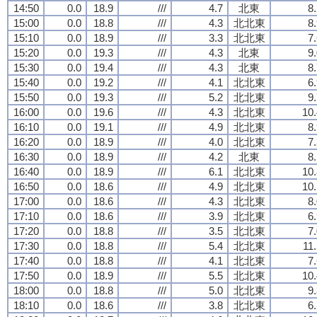
14:50
0.0
18.9
///
4.7
北東
8
15:00
0.0
18.8
///
4.3
北北東
8
15:10
0.0
18.9
///
3.3
北北東
7
15:20
0.0
19.3
///
4.3
北東
9
15:30
0.0
19.4
///
4.3
北東
8
15:40
0.0
19.2
///
4.1
北北東
6
15:50
0.0
19.3
///
5.2
北北東
9
16:00
0.0
19.6
///
4.3
北北東
10.
16:10
0.0
19.1
///
4.9
北北東
8
16:20
0.0
18.9
///
4.0
北北東
7
16:30
0.0
18.9
///
4.2
北東
8
16:40
0.0
18.9
///
6.1
北北東
10.
16:50
0.0
18.6
///
4.9
北北東
10.
17:00
0.0
18.6
///
4.3
北北東
8
17:10
0.0
18.6
///
3.9
北北東
6
17:20
0.0
18.8
///
3.5
北北東
7
17:30
0.0
18.8
///
5.4
北北東
11
17:40
0.0
18.8
///
4.1
北北東
7
17:50
0.0
18.9
///
5.5
北北東
10.
18:00
0.0
18.8
///
5.0
北北東
9
18:10
0.0
18.6
///
3.8
北北東
6