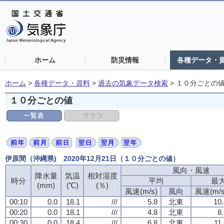
ホーム
防災情報
各種データ・
ホーム
>
各種データ・資料
>
過去の気象データ検索
>
１０分ごとの
１０分ごとの値
伊原間（沖縄県) 2020年12月21日（１０分ごとの値）
風向・風速
降水量
気温
相対湿度
時分
平均
最
(mm)
(℃)
(％)
風速(m/s)
風向
風速(m/s
00:10
0.0
18.1
///
5.8
北東
10.
00:20
0.0
18.1
///
4.8
北東
8
00:30
0.0
18.4
///
6.8
北東
11