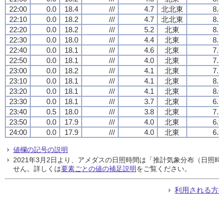
22:00
0.0
18.4
///
4.7
北北東
8
22:10
0.0
18.2
///
4.7
北北東
8
22:20
0.0
18.2
///
5.2
北東
8
22:30
0.0
18.0
///
4.4
北東
8
22:40
0.0
18.1
///
4.6
北東
7
22:50
0.0
18.1
///
4.0
北東
7
23:00
0.0
18.2
///
4.1
北東
7
23:10
0.0
18.1
///
4.1
北東
8
23:20
0.0
18.1
///
4.1
北東
8
23:30
0.0
18.1
///
3.7
北東
6
23:40
0.5
18.0
///
3.8
北東
7
23:50
0.0
17.9
///
4.0
北東
6
24:00
0.0
17.9
///
4.0
北東
6
値欄の記号の説明
2021年3月2日より、アメダスの日照時間は「推計気象分布（日
せん。詳しくは
要素ごとの値の補足説明
をご覧ください。
利用される方